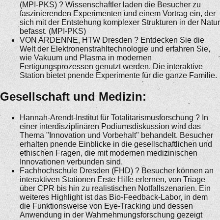
(MPI-PKS) ? Wissenschaftler laden die Besucher zu
faszinierenden Experimenten und einem Vortrag ein, der
sich mit der Entstehung komplexer Strukturen in der Natur
befasst. (MPI-PKS)
VON ARDENNE, HTW Dresden ? Entdecken Sie die
Welt der Elektronenstrahltechnologie und erfahren Sie,
wie Vakuum und Plasma in modernen
Fertigungsprozessen genutzt werden. Die interaktive
Station bietet pnende Experimente für die ganze Familie.
Gesellschaft und Medizin:
Hannah-Arendt-Institut für Totalitarismusforschung ? In
einer interdisziplinären Podiumsdiskussion wird das
Thema "Innovation und Vorbehalt" behandelt. Besucher
erhalten pnende Einblicke in die gesellschaftlichen und
ethischen Fragen, die mit modernen medizinischen
Innovationen verbunden sind.
Fachhochschule Dresden (FHD) ? Besucher können an
interaktiven Stationen Erste Hilfe erlernen, von Triage
über CPR bis hin zu realistischen Notfallszenarien. Ein
weiteres Highlight ist das Bio-Feedback-Labor, in dem
die Funktionsweise von Eye-Tracking und dessen
Anwendung in der Wahrnehmungsforschung gezeigt