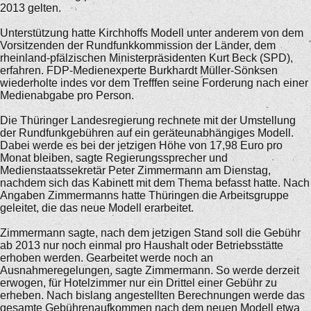
2013 gelten.
Unterstützung hatte Kirchhoffs Modell unter anderem von dem
Vorsitzenden der Rundfunkkommission der Länder, dem
rheinland-pfälzischen Ministerpräsidenten Kurt Beck (SPD),
erfahren. FDP-Medienexperte Burkhardt Müller-Sönksen
wiederholte indes vor dem Trefffen seine Forderung nach einer
Medienabgabe pro Person.
Die Thüringer Landesregierung rechnete mit der Umstellung
der Rundfunkgebühren auf ein geräteunabhängiges Modell.
Dabei werde es bei der jetzigen Höhe von 17,98 Euro pro
Monat bleiben, sagte Regierungssprecher und
Medienstaatssekretär Peter Zimmermann am Dienstag,
nachdem sich das Kabinett mit dem Thema befasst hatte. Nach
Angaben Zimmermanns hatte Thüringen die Arbeitsgruppe
geleitet, die das neue Modell erarbeitet.
Zimmermann sagte, nach dem jetzigen Stand soll die Gebühr
ab 2013 nur noch einmal pro Haushalt oder Betriebsstätte
erhoben werden. Gearbeitet werde noch an
Ausnahmeregelungen, sagte Zimmermann. So werde derzeit
erwogen, für Hotelzimmer nur ein Drittel einer Gebühr zu
erheben. Nach bislang angestellten Berechnungen werde das
gesamte Gebührenaufkommen nach dem neuen Modell etwa