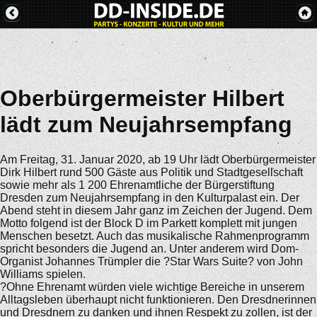
Oberbürgermeister Hilbert
lädt zum Neujahrsempfang
Am Freitag, 31. Januar 2020, ab 19 Uhr lädt Oberbürgermeister
Dirk Hilbert rund 500 Gäste aus Politik und Stadtgesellschaft
sowie mehr als 1 200 Ehrenamtliche der Bürgerstiftung
Dresden zum Neujahrsempfang in den Kulturpalast ein. Der
Abend steht in diesem Jahr ganz im Zeichen der Jugend. Dem
Motto folgend ist der Block D im Parkett komplett mit jungen
Menschen besetzt. Auch das musikalische Rahmenprogramm
spricht besonders die Jugend an. Unter anderem wird Dom-
Organist Johannes Trümpler die ?Star Wars Suite? von John
Williams spielen.
?Ohne Ehrenamt würden viele wichtige Bereiche in unserem
Alltagsleben überhaupt nicht funktionieren. Den Dresdnerinnen
und Dresdnern zu danken und ihnen Respekt zu zollen, ist der