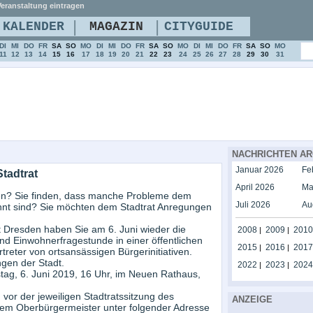
eranstaltung eintragen
|
|
KALENDER
MAGAZIN
CITYGUIDE
DI
MI
DO
FR
SA
SO
MO
DI
MI
DO
FR
SA
SO
MO
DI
MI
DO
FR
SA
SO
MO
11
12
13
14
15
16
17
18
19
20
21
22
23
24
25
26
27
28
29
30
31
NACHRICHTEN AR
Januar 2026
Fe
tadtrat
April 2026
Ma
den? Sie finden, dass manche Probleme dem
Juli 2026
Au
annt sind? Sie möchten dem Stadtrat Anregungen
 Dresden haben Sie am 6. Juni wieder die
2008
2009
2010
|
|
d Einwohnerfragestunde in einer öffentlichen
2015
2016
2017
|
|
rtreter von ortsansässigen Bürgerinitiativen.
ngen der Stadt.
2022
2023
2024
|
|
ag, 6. Juni 2019, 16 Uhr, im Neuen Rathaus,
 vor der jeweiligen Stadtratssitzung des
ANZEIGE
i dem Oberbürgermeister unter folgender Adresse