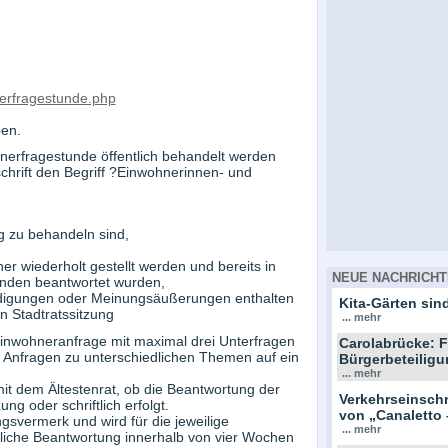
erfragestunde.php
ben.
nerfragestunde öffentlich behandelt werden
chrift den Begriff ?Einwohnerinnen- und
ng zu behandeln sind,
er wiederholt gestellt werden und bereits in
NEUE NACHRICHT
unden beantwortet wurden,
eidigungen oder Meinungsäußerungen enthalten
Kita-Gärten sind
 Stadtratssitzung
... mehr
Einwohneranfrage mit maximal drei Unterfragen
Carolabrücke: F
re Anfragen zu unterschiedlichen Themen auf ein
Bürgerbeteiligu
... mehr
t dem Ältestenrat, ob die Beantwortung der
Verkehrseinsc
g oder schriftlich erfolgt.
von „Canaletto 
ngsvermerk und wird für die jeweilige
... mehr
ftliche Beantwortung innerhalb von vier Wochen