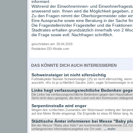
informiert.
Während der Einwohnerinnen- und Einwohnerfragestund
anwesend sein. Ihnen wird die Möglichkeit gegeben, z
Zu den Fragen nimmt der Oberbürgermeister oder ein/-
Eine Aussprache sowie eine Beratung in der Sache find
Die Fragestellerin/der Fragesteller und die Fraktionen
Stadtrates erhalten grundsätzlich innerhalb von 2 Woc
die Frage sowie evtl. Nachfragen schriftlich.
geschrieben am: 30.04.2019
Redaktion DD-INside.com
DAS KÖNNTE DICH AUCH INTERESSIEREN
Schweinsteiger ist nicht eifersüchtig
Fußballspieler Bastian Schweinsteiger (25) ist nicht eifersüchtig, wen
auszieht. «Es ist ja schließlich Sarahs Job», sagte Schweinsteiger in e
Linke hegt verfassungsrechtliche Bedenken gege
Die Linke hat verfassungsrechtliche Bedenken gegen den Haushaltsentw
Sicht nicht dazu geeignet, die dem Land und den Kommunen obliegende
Serpentinstraße wird enger
Wegen des schlechten Zustandes der Stützmauer entlang der Serpentins
auf drei Meter Breite eingeengt. Die Engstelle ist etwa 40 Meter lang. 
Städtische Ämter informieren bei Messe "Baby pl
Bei der Messe ?Baby plus Kids? am kommenden Wochenende (11./12. F
umfangreichen Informationsangebot vor Ort sein.
... mehr