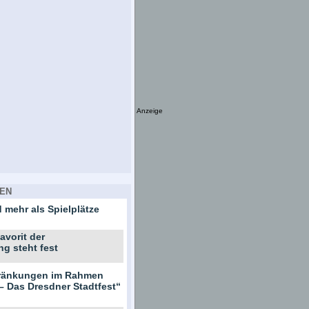
Anzeige
EN
 mehr als Spielplätze
avorit der
ng steht fest
hränkungen im Rahmen
– Das Dresdner Stadtfest“