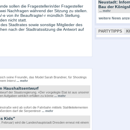
Neustadt: Info
e sollen die Fragestellerin/der Fragesteller
Bau der Königs
wei Nachfragen während der Sitzung zu stellen.
... mehr
e von ihr Beauftragte/-r mündlich Stellung.
weitere News anze
en nicht statt.
 des Stadtrates sowie sonstige Mitglieder des
hen nach der Stadtratssitzung die Antwort auf
PARTYTIPPS
K
n sich seine Freundin, das Model Sarah Brandner, für Shootings
inem Intervi
... mehr
n Haushaltsentwurf
urf der Staatsregierung. «Der vorgelegte Etat ist aus unserer
n Aufgaben wirklich erfüllen zu könne
... mehr
traße wird ab sofort die Fahrbahn mitttels Stahlleitelementen
Außerdem darf die Serpentinstr
... mehr
us Kids"
ebruar) wird die Landeshauptstadt Dresden erneut mit einem