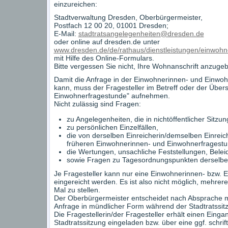
einzureichen:
Stadtverwaltung Dresden, Oberbürgermeister,
Postfach 12 00 20, 01001 Dresden;
E-Mail:
stadtratsangelegenheiten@dresden.de
oder online auf dresden.de unter
www.dresden.de/de/rathaus/dienstleistungen/einwohn
mit Hilfe des Online-Formulars.
Bitte vergessen Sie nicht, Ihre Wohnanschrift anzuge
Damit die Anfrage in der Einwohnerinnen- und Einwoh
kann, muss der Fragesteller im Betreff oder der Übers
Einwohnerfragestunde" aufnehmen.
Nicht zulässig sind Fragen:
zu Angelegenheiten, die in nichtöffentlicher Sitzu
zu persönlichen Einzelfällen,
die von derselben Einreicherin/demselben Einreich
früheren Einwohnerinnen- und Einwohnerfragest
die Wertungen, unsachliche Feststellungen, Bel
sowie Fragen zu Tagesordnungspunkten derselben
Je Fragesteller kann nur eine Einwohnerinnen- bzw. 
eingereicht werden. Es ist also nicht möglich, mehre
Mal zu stellen.
Der Oberbürgermeister entscheidet nach Absprache mi
Anfrage in mündlicher Form während der Stadtratssitzun
Die Fragestellerin/der Fragesteller erhält einen Einga
Stadtratssitzung eingeladen bzw. über eine ggf. schri