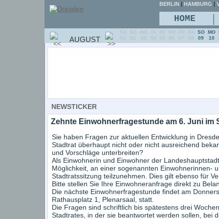
BERLIN
|
HAMBURG
|
V
|
HOME
SA
SO
MO
DI
MI
DO
FR
SA
SO
MO
AUGUST
01
02
03
04
05
06
07
08
09
10
NEWSTICKER
Zehnte Einwohnerfragestunde am 6. Juni im S
Sie haben Fragen zur aktuellen Entwicklung in Dres
Stadtrat überhaupt nicht oder nicht ausreichend bek
und Vorschläge unterbreiten?
Als Einwohnerin und Einwohner der Landeshauptstadt
Möglichkeit, an einer sogenannten Einwohnerinnen- un
Stadtratssitzung teilzunehmen. Dies gilt ebenso für Ve
Bitte stellen Sie Ihre Einwohneranfrage direkt zu Bela
Die nächste Einwohnerfragestunde findet am Donnerst
Rathausplatz 1, Plenarsaal, statt.
Die Fragen sind schriftlich bis spätestens drei Wochen
Stadtrates, in der sie beantwortet werden sollen, be