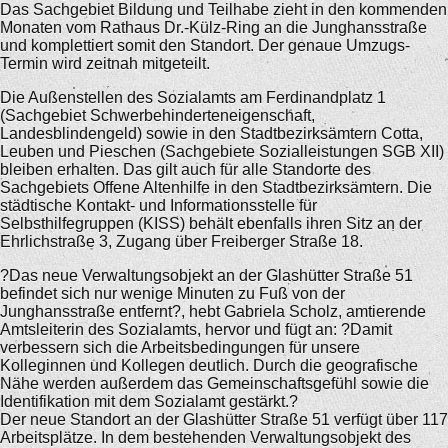
Das Sachgebiet Bildung und Teilhabe zieht in den kommenden
Monaten vom Rathaus Dr.-Külz-Ring an die Junghansstraße
und komplettiert somit den Standort. Der genaue Umzugs-
Termin wird zeitnah mitgeteilt.
Die Außenstellen des Sozialamts am Ferdinandplatz 1
(Sachgebiet Schwerbehinderteneigenschaft,
Landesblindengeld) sowie in den Stadtbezirksämtern Cotta,
Leuben und Pieschen (Sachgebiete Sozialleistungen SGB XII)
bleiben erhalten. Das gilt auch für alle Standorte des
Sachgebiets Offene Altenhilfe in den Stadtbezirksämtern. Die
städtische Kontakt- und Informationsstelle für
Selbsthilfegruppen (KISS) behält ebenfalls ihren Sitz an der
Ehrlichstraße 3, Zugang über Freiberger Straße 18.
?Das neue Verwaltungsobjekt an der Glashütter Straße 51
befindet sich nur wenige Minuten zu Fuß von der
Junghansstraße entfernt?, hebt Gabriela Scholz, amtierende
Amtsleiterin des Sozialamts, hervor und fügt an: ?Damit
verbessern sich die Arbeitsbedingungen für unsere
Kolleginnen und Kollegen deutlich. Durch die geografische
Nähe werden außerdem das Gemeinschaftsgefühl sowie die
Identifikation mit dem Sozialamt gestärkt.?
Der neue Standort an der Glashütter Straße 51 verfügt über 117
Arbeitsplätze. In dem bestehenden Verwaltungsobjekt des