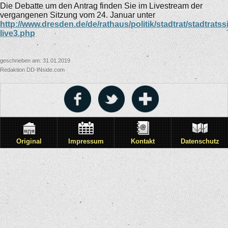
Die Debatte um den Antrag finden Sie im Livestream der
vergangenen Sitzung vom 24. Januar unter
http://www.dresden.de/de/rathaus/politik/stadtrat/stadtratss
live3.php
geschrieben am: 31.01.2019
Redaktion DD-INside.com
Original
Impressum
Kontakt
Datenschutz