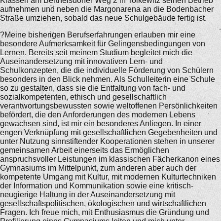
Klassen am Berthelsdorfer Weg 2 in Tolkewitz seinen Betrieb
aufnehmen und neben die Margonarena an die Bodenbacher
Straße umziehen, sobald das neue Schulgebäude fertig ist.
?Meine bisherigen Berufserfahrungen erlauben mir eine
besondere Aufmerksamkeit für Gelingensbedingungen von
Lernen. Bereits seit meinem Studium begleitet mich die
Auseinandersetzung mit innovativen Lern- und
Schulkonzepten, die die individuelle Förderung von Schülern
besonders in den Blick nehmen. Als Schulleiterin eine Schule
so zu gestalten, dass sie die Entfaltung von fach- und
sozialkompetenten, ethisch und gesellschaftlich
verantwortungsbewussten sowie weltoffenen Persönlichkeiten
befördert, die den Anforderungen des modernen Lebens
gewachsen sind, ist mir ein besonderes Anliegen. In einer
engen Verknüpfung mit gesellschaftlichen Gegebenheiten und
unter Nutzung sinnstiftender Kooperationen stehen in unserer
gemeinsamen Arbeit einerseits das Ermöglichen
anspruchsvoller Leistungen im klassischen Fächerkanon eines
Gymnasiums im Mittelpunkt, zum anderen aber auch der
kompetente Umgang mit Kultur, mit modernen Kulturtechniken
der Information und Kommunikation sowie eine kritisch-
neugierige Haltung in der Auseinandersetzung mit
gesellschaftspolitischen, ökologischen und wirtschaftlichen
Fragen. Ich freue mich, mit Enthusiasmus die Gründung und