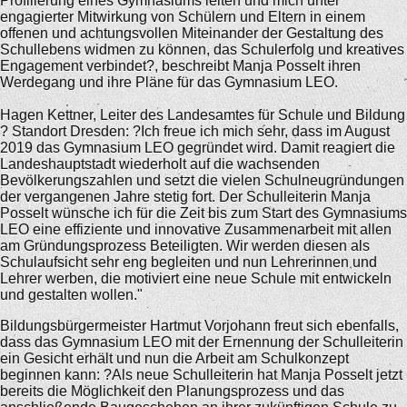
Profilierung eines Gymnasiums leiten und mich unter
engagierter Mitwirkung von Schülern und Eltern in einem
offenen und achtungsvollen Miteinander der Gestaltung des
Schullebens widmen zu können, das Schulerfolg und kreatives
Engagement verbindet?, beschreibt Manja Posselt ihren
Werdegang und ihre Pläne für das Gymnasium LEO.
Hagen Kettner, Leiter des Landesamtes für Schule und Bildung
? Standort Dresden: ?Ich freue ich mich sehr, dass im August
2019 das Gymnasium LEO gegründet wird. Damit reagiert die
Landeshauptstadt wiederholt auf die wachsenden
Bevölkerungszahlen und setzt die vielen Schulneugründungen
der vergangenen Jahre stetig fort. Der Schulleiterin Manja
Posselt wünsche ich für die Zeit bis zum Start des Gymnasiums
LEO eine effiziente und innovative Zusammenarbeit mit allen
am Gründungsprozess Beteiligten. Wir werden diesen als
Schulaufsicht sehr eng begleiten und nun Lehrerinnen und
Lehrer werben, die motiviert eine neue Schule mit entwickeln
und gestalten wollen."
Bildungsbürgermeister Hartmut Vorjohann freut sich ebenfalls,
dass das Gymnasium LEO mit der Ernennung der Schulleiterin
ein Gesicht erhält und nun die Arbeit am Schulkonzept
beginnen kann: ?Als neue Schulleiterin hat Manja Posselt jetzt
bereits die Möglichkeit den Planungsprozess und das