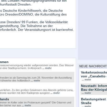
 des Lokalen Handlungsprogrammes für ein
ukunftsstadt Dresden.
s Deutsche Kinderhilfswerk, die Deutsche
üro Dresden/DOMINO, die Kulturstiftung des
se Dresden/ 99 Funken, die Volkssolidarität
endstiftung. Die Teilnahme an der
rforderlich. Der Veranstaltungsort ist barrierefrei.
ommen
 Trinkwasserversorgung wieder aufgenommen worden. Das Wasser
NEUE NACHRICHT
te eine Stadtsprecherin. In Absprach
... mehr
Verkehrseinsc
von „Canaletto 
Dresden ist ab Samstag bis zum 28. November die Ausstellung
... mehr
Frühwerke des holländisch
... mehr
Neustadt: Info
Bau der Königs
 verliehen. Zu den großen Gewinnern des Abends gehörte Lena,
cotronic wurden mit dem Radiopreis ausgeze
... mehr
... mehr
Bands
Belastungstest
immer im Keller oder im Proberaum gespielt? Die Gitarren und
Straße
den bisher nur aus
... mehr
... mehr