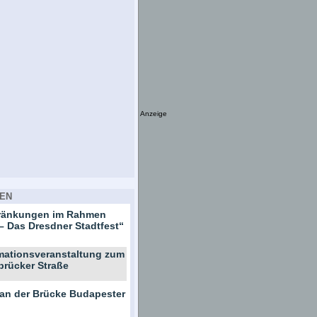
Anzeige
EN
hränkungen im Rahmen
– Das Dresdner Stadtfest“
rmationsveranstaltung zum
brücker Straße
 an der Brücke Budapester