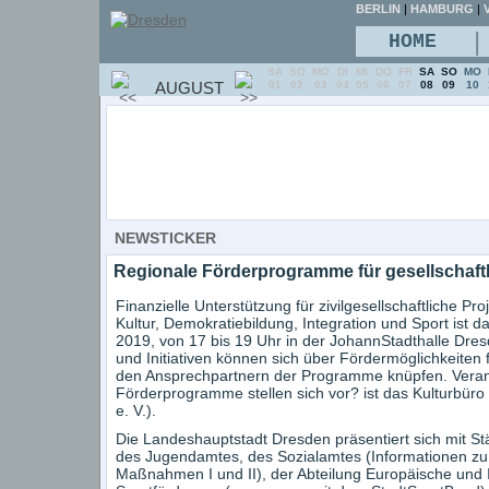
BERLIN
|
HAMBURG
|
V
|
HOME
SA
SO
MO
DI
MI
DO
FR
SA
SO
MO
AUGUST
01
02
03
04
05
06
07
08
09
10
NEWSTICKER
Regionale Förderprogramme für gesellschaftl
Finanzielle Unterstützung für zivilgesellschaftliche P
Kultur, Demokratiebildung, Integration und Sport ist
2019, von 17 bis 19 Uhr in der JohannStadthalle Dresd
und Initiativen können sich über Fördermöglichkeiten 
den Ansprechpartnern der Programme knüpfen. Veran
Förderprogramme stellen sich vor? ist das Kulturbüro 
e. V.).
Die Landeshauptstadt Dresden präsentiert sich mit S
des Jugendamtes, des Sozialamtes (Informationen z
Maßnahmen I und II), der Abteilung Europäische und I