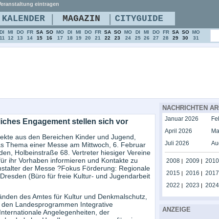
eranstaltung eintragen
|
|
KALENDER
MAGAZIN
CITYGUIDE
DI
MI
DO
FR
SA
SO
MO
DI
MI
DO
FR
SA
SO
MO
DI
MI
DO
FR
SA
SO
MO
11
12
13
14
15
16
17
18
19
20
21
22
23
24
25
26
27
28
29
30
31
NACHRICHTEN AR
Januar 2026
Fe
iches Engagement stellen sich vor
April 2026
Ma
rojekte aus den Bereichen Kinder und Jugend,
Juli 2026
Au
 das Thema einer Messe am Mittwoch, 6. Februar
en, Holbeinstraße 68. Vertreter hiesiger Vereine
für ihr Vorhaben informieren und Kontakte zu
2008
2009
2010
|
|
stalter der Messe ?Fokus Förderung: Regionale
2015
2016
2017
|
|
Dresden (Büro für freie Kultur- und Jugendarbeit
2022
2023
2024
|
|
tänden des Amtes für Kultur und Denkmalschutz,
u den Landesprogrammen Integrative
ANZEIGE
nternationale Angelegenheiten, der