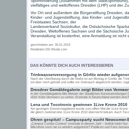
Sportförderung (zusammen mit dem StadtSportBund),
vielfältiges und weltoffenes Dresden (LHP) und der Z
Vor Ort sind außerdem die Bürgerstiftung Dresden, da
Kinder- und Jugendstiftung, das Kinder- und Jugendb
Freistaates Sachsen, der
Landesverband Soziokultur, die Ostsächsische Sparkas
Dresden, Weltoffenes Sachsen und die Sächsische Jug
Veranstaltung ist kostenfrei, eine Anmeldung ist nicht e
geschrieben am: 30.01.2019
Redaktion DD-INside.com
DAS KÖNNTE DICH AUCH INTERESSIEREN
Trinkwasserversorgung in Görlitz wieder aufgen
Nach der Überflutung durch die Neiße ist am Montag in Görlitz die
sei aber noch getrübt und sollte vor Gebrauch abgekocht werden, sag
Dresdner Gemäldegalerie zeigt Bilder von Vermeer
In der Gemäldegalerie Alte Meister der Staatlichen Kunstsammlungen 
«Der frühe Vermeer» zu sehen. Erstmals in Deutschland werden drei 
Lena und Tocotronic gewinnen 1Live Krone 2010
Am gestrigen Donnerstagabend wurde zum elften Mal die 1Live Krone
die gleich zweimal eine 1Live Krone 2010 überreicht bekam. Auch To
Ohren gespitzt! – Campusparty sucht Newcomer-
„Campus Combo Contest“ erstmals in diesem Jahr – Auftritt winkt Nur 
Mikrofone noch nie so wirklich aufgedreht? Publikum und Fans bestan