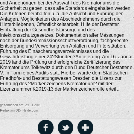
und Angehörigen bei der Auswahl des Krematoriums die
Sicherheit zu geben, dass alle Standards eingehalten werden.
Die Kriterien beinhalten u. a. die Aufsicht und Führung der
Anlagen, Möglichkeiten des Abschiednehmens durch die
Hinterbliebenen, Öffentlichkeitsarbeit, Hilfe der Bestatter,
Einhaltung der Gesundheitsfürsorge und des
Infektionsschutzgesetzes, Dokumentation aller Messungen
nach der Bundesimmissionsschutzverordnung, fachgerechte
Entsorgung und Verwertung von Abfällen und Filterstäuben,
Führung des Einäscherungsverzeichnisses und die
Gewährleistung einer 24?Stunden?Anlieferung. Am 16. Januar
2019 fand die Prüfung und erfolgreiche Zertifizierung des
Krematoriums Tolkewitz durch den Bund Deutscher Bestatter e.
V. in Form eines Audits statt. Hierbei wurde dem Städtischen
Friedhofs- und Bestattungswesen Dresden die Lizenz zur
Führung des ?Markenzeichens Krematorium? mit der
Lizenznummer K2019-13 der Markenzeichenrolle erteilt.
geschrieben am: 29.01.2019
Redaktion DD-INside.com