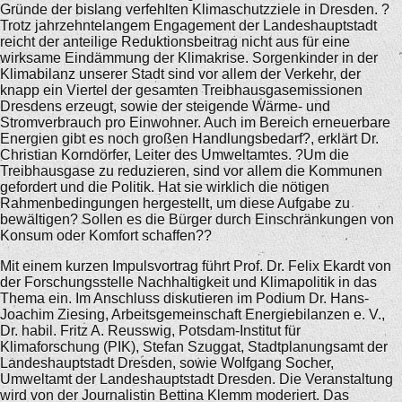
Gründe der bislang verfehlten Klimaschutzziele in Dresden. ?
Trotz jahrzehntelangem Engagement der Landeshauptstadt
reicht der anteilige Reduktionsbeitrag nicht aus für eine
wirksame Eindämmung der Klimakrise. Sorgenkinder in der
Klimabilanz unserer Stadt sind vor allem der Verkehr, der
knapp ein Viertel der gesamten Treibhausgasemissionen
Dresdens erzeugt, sowie der steigende Wärme- und
Stromverbrauch pro Einwohner. Auch im Bereich erneuerbare
Energien gibt es noch großen Handlungsbedarf?, erklärt Dr.
Christian Korndörfer, Leiter des Umweltamtes. ?Um die
Treibhausgase zu reduzieren, sind vor allem die Kommunen
gefordert und die Politik. Hat sie wirklich die nötigen
Rahmenbedingungen hergestellt, um diese Aufgabe zu
bewältigen? Sollen es die Bürger durch Einschränkungen von
Konsum oder Komfort schaffen??
Mit einem kurzen Impulsvortrag führt Prof. Dr. Felix Ekardt von
der Forschungsstelle Nachhaltigkeit und Klimapolitik in das
Thema ein. Im Anschluss diskutieren im Podium Dr. Hans-
Joachim Ziesing, Arbeitsgemeinschaft Energiebilanzen e. V.,
Dr. habil. Fritz A. Reusswig, Potsdam-Institut für
Klimaforschung (PIK), Stefan Szuggat, Stadtplanungsamt der
Landeshauptstadt Dresden, sowie Wolfgang Socher,
Umweltamt der Landeshauptstadt Dresden. Die Veranstaltung
wird von der Journalistin Bettina Klemm moderiert. Das