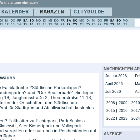
eranstaltung eintragen
|
|
KALENDER
MAGAZIN
CITYGUIDE
DI
MI
DO
FR
SA
SO
MO
DI
MI
DO
FR
SA
SO
MO
DI
MI
DO
FR
SA
SO
MO
11
12
13
14
15
16
17
18
19
20
21
22
23
24
25
26
27
28
29
30
31
NACHRICHTEN AR
Januar 2026
Fe
uwachs
April 2026
Ma
e Faltblattreihe ?Städtische Parkanlagen?
Juli 2026
Au
audengarten? und ?Der Beutlerpark?. Sie liegen
ing 19, Junghansstraße 2, Theaterstraße 11-13,
ellen der Ortschaften, den Städtischen
2008
2009
2010
|
|
mt für Stadtgrün und Abfallwirtschaft kostenlos
2015
2016
2017
|
|
2022
2023
2024
|
|
n? Faltblätter zu Fichtepark, Park Schloss
asewitz, Alter Bienertpark und Volkspark
 sind vergriffen oder nur noch in Restbeständen auf
ANZEIGE
erfügbar.