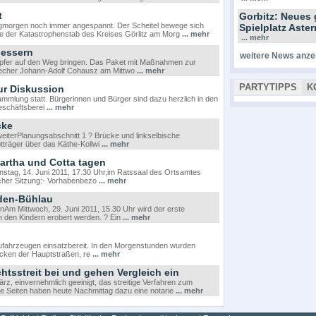
t
Gorbitz: Neues 
gmorgen noch immer angespannt. Der Scheitel bewege sich
Spielplatz Ast
te der Katastrophenstab des Kreises Görlitz am Morg
... mehr
... mehr
bessern
weitere News anze
eropfer auf den Weg bringen. Das Paket mit Maßnahmen zur
recher Johann-Adolf Cohausz am Mittwo
... mehr
PARTYTIPPS
K
ur Diskussion
ammlung statt. Bürgerinnen und Bürger sind dazu herzlich in den
Geschäftsberei
... mehr
cke
weiterPlanungsabschnitt 1 ? Brücke und linkselbische
tträger über das Käthe-Kollwi
... mehr
artha und Cotta tagen
enstag, 14. Juni 2011, 17.30 Uhr,im Ratssaal des Ortsamtes
icher Sitzung:- Vorhabenbezo
... mehr
sden-Bühlau
enAm Mittwoch, 29. Juni 2011, 15.30 Uhr wird der erste
von den Kindern erobert werden. ? Ein
... mehr
reufahrzeugen einsatzbereit. In den Morgenstunden wurden
recken der Hauptstraßen, re
... mehr
sstreit bei und gehen Vergleich ein
z, einvernehmlich geeinigt, das streitige Verfahren zum
 Seiten haben heute Nachmittag dazu eine notarie
... mehr