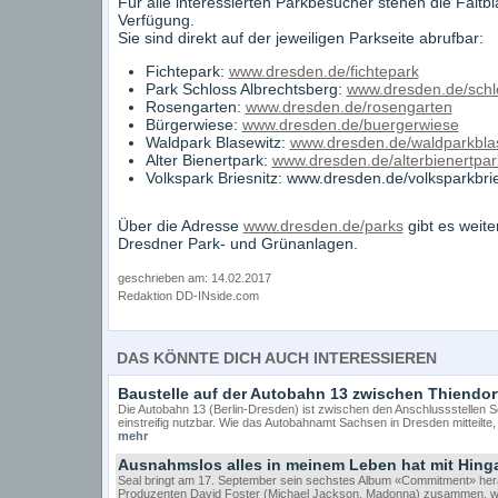
Für alle interessierten Parkbesucher stehen die Faltbl
Verfügung.
Sie sind direkt auf der jeweiligen Parkseite abrufbar:
Fichtepark:
www.dresden.de/fichtepark
Park Schloss Albrechtsberg:
www.dresden.de/schl
Rosengarten:
www.dresden.de/rosengarten
Bürgerwiese:
www.dresden.de/buergerwiese
Waldpark Blasewitz:
www.dresden.de/waldparkbla
Alter Bienertpark:
www.dresden.de/alterbienertpar
Volkspark Briesnitz: www.dresden.de/volksparkbrie
Über die Adresse
www.dresden.de/parks
gibt es weite
Dresdner Park- und Grünanlagen.
geschrieben am: 14.02.2017
Redaktion DD-INside.com
DAS KÖNNTE DICH AUCH INTERESSIEREN
Baustelle auf der Autobahn 13 zwischen Thiendo
Die Autobahn 13 (Berlin-Dresden) ist zwischen den Anschlussstellen 
einstreifig nutzbar. Wie das Autobahnamt Sachsen in Dresden mitteilte
mehr
Ausnahmslos alles in meinem Leben hat mit Hing
Seal bringt am 17. September sein sechstes Album «Commitment» herau
Produzenten David Foster (Michael Jackson, Madonna) zusammen, w