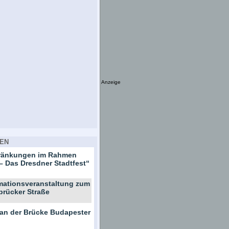
Anzeige
EN
hränkungen im Rahmen
– Das Dresdner Stadtfest“
rmationsveranstaltung zum
brücker Straße
 an der Brücke Budapester