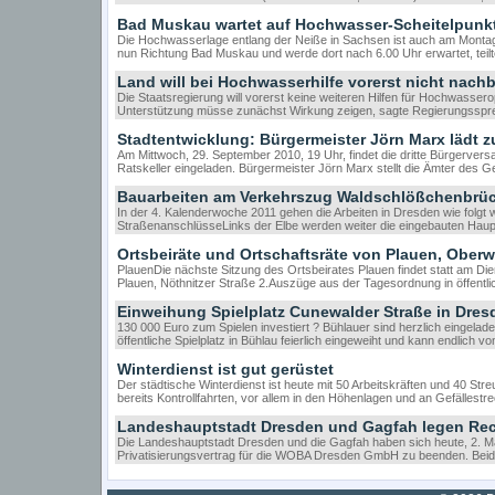
Bad Muskau wartet auf Hochwasser-Scheitelpunk
Die Hochwasserlage entlang der Neiße in Sachsen ist auch am Monta
nun Richtung Bad Muskau und werde dort nach 6.00 Uhr erwartet, teil
Land will bei Hochwasserhilfe vorerst nicht nach
Die Staatsregierung will vorerst keine weiteren Hilfen für Hochwass
Unterstützung müsse zunächst Wirkung zeigen, sagte Regierungssp
Stadtentwicklung: Bürgermeister Jörn Marx lädt z
Am Mittwoch, 29. September 2010, 19 Uhr, findet die dritte Bürgervers
Ratskeller eingeladen. Bürgermeister Jörn Marx stellt die Ämter des 
Bauarbeiten am Verkehrszug Waldschlößchenbrü
In der 4. Kalenderwoche 2011 gehen die Arbeiten in Dresden wie folgt 
StraßenanschlüsseLinks der Elbe werden weiter die eingebauten Haup
Ortsbeiräte und Ortschaftsräte von Plauen, Oberw
PlauenDie nächste Sitzung des Ortsbeirates Plauen findet statt am Di
Plauen, Nöthnitzer Straße 2.Auszüge aus der Tagesordnung in öffentl
Einweihung Spielplatz Cunewalder Straße in Dre
130 000 Euro zum Spielen investiert ? Bühlauer sind herzlich eingelad
öffentliche Spielplatz in Bühlau feierlich eingeweiht und kann endlich 
Winterdienst ist gut gerüstet
Der städtische Winterdienst ist heute mit 50 Arbeitskräften und 40 St
bereits Kontrollfahrten, vor allem in den Höhenlagen und an Gefällest
Landeshauptstadt Dresden und Gagfah legen Recht
Die Landeshauptstadt Dresden und die Gagfah haben sich heute, 2. Mär
Privatisierungsvertrag für die WOBA Dresden GmbH zu beenden. Beide