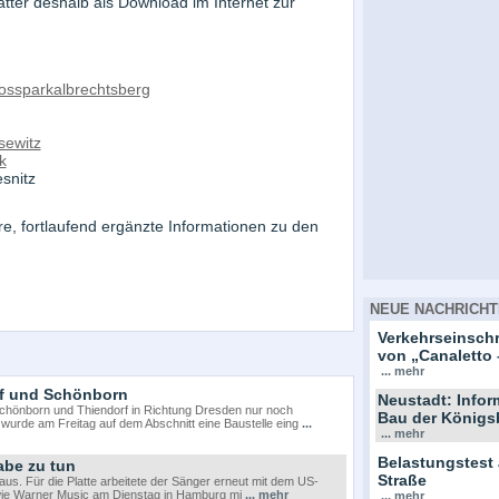
ätter deshalb als Download im Internet zur
ossparkalbrechtsberg
sewitz
k
snitz
re, fortlaufend ergänzte Informationen zu den
NEUE NACHRICHT
Verkehrseinsc
von „Canaletto 
... mehr
rf und Schönborn
Neustadt: Info
Schönborn und Thiendorf in Richtung Dresden nur noch
Bau der Königs
, wurde am Freitag auf dem Abschnitt eine Baustelle eing
...
... mehr
Belastungstest
abe zu tun
Straße
s. Für die Platte arbeitete der Sänger erneut mit dem US-
ie Warner Music am Dienstag in Hamburg mi
... mehr
... mehr