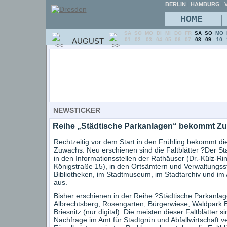
BERLIN
|
HAMBURG
|
V
|
HOME
SA
SO
MO
DI
MI
DO
FR
SA
SO
MO
AUGUST
01
02
03
04
05
06
07
08
09
10
NEWSTICKER
Reihe „Städtische Parkanlagen“ bekommt Z
Rechtzeitig vor dem Start in den Frühling bekommt di
Zuwachs. Neu erschienen sind die Faltblätter ?Der St
in den Informationsstellen der Rathäuser (Dr.-Külz-R
Königstraße 15), in den Ortsämtern und Verwaltungsst
Bibliotheken, im Stadtmuseum, im Stadtarchiv und im A
aus.
Bisher erschienen in der Reihe ?Städtische Parkanlage
Albrechtsberg, Rosengarten, Bürgerwiese, Waldpark Bl
Briesnitz (nur digital). Die meisten dieser Faltblätter
Nachfrage im Amt für Stadtgrün und Abfallwirtschaft v