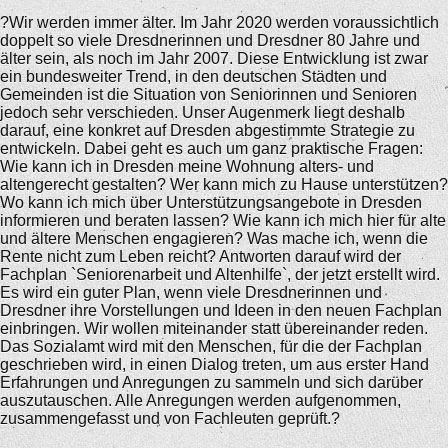
?Wir werden immer älter. Im Jahr 2020 werden voraussichtlich
doppelt so viele Dresdnerinnen und Dresdner 80 Jahre und
älter sein, als noch im Jahr 2007. Diese Entwicklung ist zwar
ein bundesweiter Trend, in den deutschen Städten und
Gemeinden ist die Situation von Seniorinnen und Senioren
jedoch sehr verschieden. Unser Augenmerk liegt deshalb
darauf, eine konkret auf Dresden abgestimmte Strategie zu
entwickeln. Dabei geht es auch um ganz praktische Fragen:
Wie kann ich in Dresden meine Wohnung alters- und
altengerecht gestalten? Wer kann mich zu Hause unterstützen?
Wo kann ich mich über Unterstützungsangebote in Dresden
informieren und beraten lassen? Wie kann ich mich hier für alte
und ältere Menschen engagieren? Was mache ich, wenn die
Rente nicht zum Leben reicht? Antworten darauf wird der
Fachplan `Seniorenarbeit und Altenhilfe`, der jetzt erstellt wird.
Es wird ein guter Plan, wenn viele Dresdnerinnen und
Dresdner ihre Vorstellungen und Ideen in den neuen Fachplan
einbringen. Wir wollen miteinander statt übereinander reden.
Das Sozialamt wird mit den Menschen, für die der Fachplan
geschrieben wird, in einen Dialog treten, um aus erster Hand
Erfahrungen und Anregungen zu sammeln und sich darüber
auszutauschen. Alle Anregungen werden aufgenommen,
zusammengefasst und von Fachleuten geprüft.?