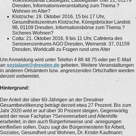
Volkssolidarität Laubegast, Laubegaster Ufer 22, 01279
Dresden, Informationsveranstaltung zum Thema ?
Wohnen im Alter?
Klotzsche: 19. Oktober 2016, 15 bis 17 Uhr,
Gesundheitszentrum Klotzsche, Königsbrücker Landstr.
98, 01109 Dresden, Informationsbörse zum Thema ?
Sicheres Wohnen?
Cotta: 21. Oktober 2016, 9 bis 11 Uhr, Cafeteria des
Seniorenzentrums AGO Dresden, Wernerstr. 37, 01159
Dresden, Worldcafé zu Fragen rund ums Alter
Um Anmeldung wird unter Telefon 4 88 48 75 oder per E-Mail
an
sozialamt@dresden.de
gebeten. Weitere Veranstaltungen
in anderen Ortsämtern bzw. angrenzenden Ortschaften werden
derzeit vorbereitet.
Hintergrund:
Der Anteil der über 60-Jährigen an der Dresdner
Gesamtbevölkerung beträgt derzeit etwa 27 Prozent. Bis zum
Jahr 2020 wird er auf über 30 Prozent steigen. Gegenwärtig
wird der neue Fachplan ?Seniorenarbeit und Altenhilfe
erarbeitet, in den auch Bürgerhinweise und -anregungen
einfließen sollen. Dazu sagt die Bürgermeisterin für Arbeit,
Soziales, Gesundheit und Wohnen, Dr. Kristin Kaufmann: