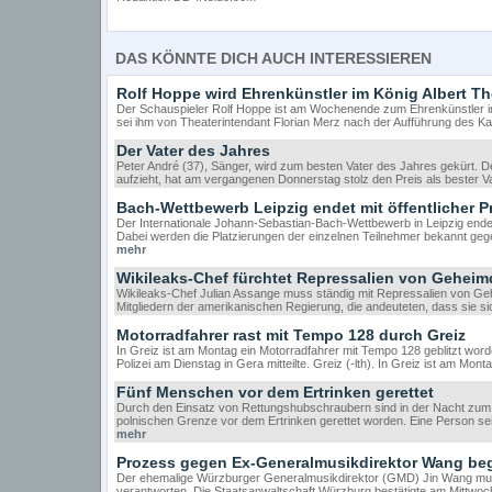
DAS KÖNNTE DICH AUCH INTERESSIEREN
Rolf Hoppe wird Ehrenkünstler im König Albert Th
Der Schauspieler Rolf Hoppe ist am Wochenende zum Ehrenkünstler im
sei ihm von Theaterintendant Florian Merz nach der Aufführung des 
Der Vater des Jahres
Peter André (37), Sänger, wird zum besten Vater des Jahres gekürt. Der
aufzieht, hat am vergangenen Donnerstag stolz den Preis als beste
Bach-Wettbewerb Leipzig endet mit öffentlicher P
Der Internationale Johann-Sebastian-Bach-Wettbewerb in Leipzig endet
Dabei werden die Platzierungen der einzelnen Teilnehmer bekannt geg
mehr
Wikileaks-Chef fürchtet Repressalien von Geheim
Wikileaks-Chef Julian Assange muss ständig mit Repressalien von Ge
Mitgliedern der amerikanischen Regierung, die andeuteten, dass sie sic
Motorradfahrer rast mit Tempo 128 durch Greiz
In Greiz ist am Montag ein Motorradfahrer mit Tempo 128 geblitzt worde
Polizei am Dienstag in Gera mitteilte. Greiz (-lth). In Greiz ist am Mo
Fünf Menschen vor dem Ertrinken gerettet
Durch den Einsatz von Rettungshubschraubern sind in der Nacht zum
polnischen Grenze vor dem Ertrinken gerettet worden. Eine Person sei
mehr
Prozess gegen Ex-Generalmusikdirektor Wang be
Der ehemalige Würzburger Generalmusikdirektor (GMD) Jin Wang muss
verantworten. Die Staatsanwaltschaft Würzburg bestätigte am Mittwoc