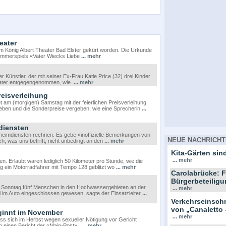
eater
 König Albert Theater Bad Elster gekürt worden. Die Urkunde
Kammerspiels «Vater Wiecks Liebe
... mehr
 Künstler, der mit seiner Ex-Frau Katie Price (32) drei Kinder
r Vater entgegengenommen, wie
... mehr
reisverleihung
 am (morgigen) Samstag mit der feierlichen Preisverleihung.
eben und die Sonderpreise vergeben, wie eine Sprecherin
...
diensten
heimdiensten rechnen. Es gebe «inoffizielle Bemerkungen von
NEUE NACHRICHT
h, was uns betrifft, nicht unbedingt an den
... mehr
Kita-Gärten sind
... mehr
n. Erlaubt waren lediglich 50 Kilometer pro Stunde, wie die
ntag ein Motorradfahrer mit Tempo 128 geblitzt wo
... mehr
Carolabrücke: F
Bürgerbeteiligu
 Sonntag fünf Menschen in den Hochwassergebieten an der
... mehr
 im Auto eingeschlossen gewesen, sagte der Einsatzleiter
...
Verkehrseinsc
von „Canaletto 
ginnt im November
... mehr
 sich im Herbst wegen sexueller Nötigung vor Gericht
h einen Bericht der «Main-Post»,
... mehr