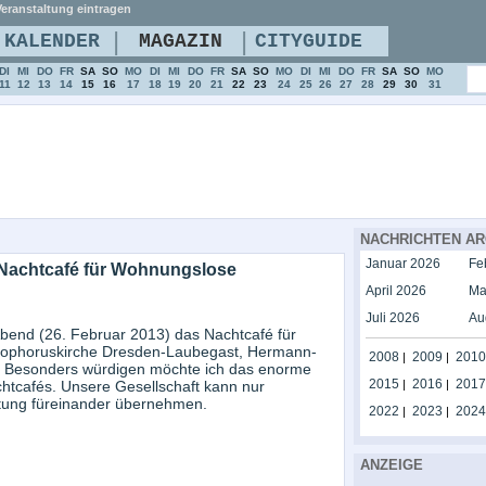
eranstaltung eintragen
|
|
KALENDER
MAGAZIN
CITYGUIDE
DI
MI
DO
FR
SA
SO
MO
DI
MI
DO
FR
SA
SO
MO
DI
MI
DO
FR
SA
SO
MO
11
12
13
14
15
16
17
18
19
20
21
22
23
24
25
26
27
28
29
30
31
NACHRICHTEN AR
Januar 2026
Fe
 Nachtcafé für Wohnungslose
April 2026
Ma
Juli 2026
Au
end (26. Februar 2013) das Nachtcafé für
stophoruskirche Dresden-Laubegast, Hermann-
2008
2009
2010
|
|
? Besonders würdigen möchte ich das enorme
2015
2016
2017
tcafés. Unsere Gesellschaft kann nur
|
|
tung füreinander übernehmen.
2022
2023
2024
|
|
ANZEIGE