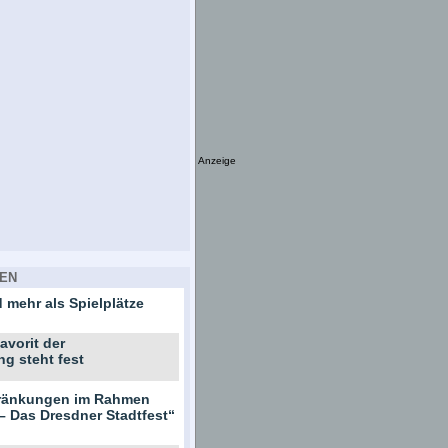
Anzeige
EN
 mehr als Spielplätze
avorit der
ng steht fest
hränkungen im Rahmen
– Das Dresdner Stadtfest“