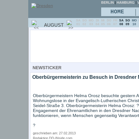
BERLIN
|
HAMBURG
|
V
|
HOME
SA
SO
MO
DI
MI
DO
FR
SA
SO
MO
AUGUST
01
02
03
04
05
06
07
08
09
10
NEWSTICKER
Oberbürgermeisterin zu Besuch in Dresdner
Oberbürgermeistern Helma Orosz besuchte gestern Ab
Wohnungslose in der Evangelisch-Lutherischen Chri
Seidel-Straße 3. Oberbürgermeisterin Helma Orosz: 
Engagement der Ehrenamtlichen in den Dresdner Nach
funktionieren, wenn Menschen gegenseitig Verantwor
?
geschrieben am: 27.02.2013
Redaktion DD-INside.com