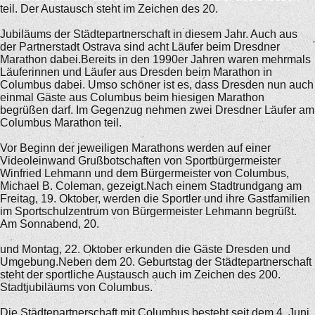
teil. Der Austausch steht im Zeichen des 20.
Jubiläums der Städtepartnerschaft in diesem Jahr. Auch aus
der Partnerstadt Ostrava sind acht Läufer beim Dresdner
Marathon dabei.Bereits in den 1990er Jahren waren mehrmals
Läuferinnen und Läufer aus Dresden beim Marathon in
Columbus dabei. Umso schöner ist es, dass Dresden nun auch
einmal Gäste aus Columbus beim hiesigen Marathon
begrüßen darf. Im Gegenzug nehmen zwei Dresdner Läufer am
Columbus Marathon teil.
Vor Beginn der jeweiligen Marathons werden auf einer
Videoleinwand Grußbotschaften von Sportbürgermeister
Winfried Lehmann und dem Bürgermeister von Columbus,
Michael B. Coleman, gezeigt.Nach einem Stadtrundgang am
Freitag, 19. Oktober, werden die Sportler und ihre Gastfamilien
im Sportschulzentrum von Bürgermeister Lehmann begrüßt.
Am Sonnabend, 20.
und Montag, 22. Oktober erkunden die Gäste Dresden und
Umgebung.Neben dem 20. Geburtstag der Städtepartnerschaft
steht der sportliche Austausch auch im Zeichen des 200.
Stadtjubiläums von Columbus.
Die Städtepartnerschaft mit Columbus besteht seit dem 4. Juni