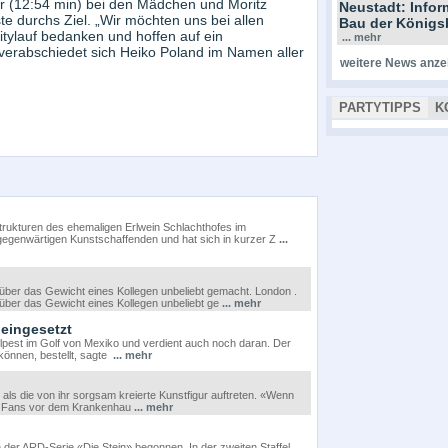
r (12:54 min) bei den Mädchen und Moritz
Neustadt: Info
e durchs Ziel. „Wir möchten uns bei allen
Bau der Königs
itylauf bedanken und hoffen auf ein
... mehr
erabschiedet sich Heiko Poland im Namen aller
weitere News anze
PARTYTIPPS
K
rukturen des ehemaligen Erlwein Schlachthofes im
egenwärtigen Kunstschaffenden und hat sich in kurzer Z
...
über das Gewicht eines Kollegen unbeliebt gemacht. London .
über das Gewicht eines Kollegen unbeliebt ge
... mehr
eingesetzt
lpest im Golf von Mexiko und verdient auch noch daran. Der
können, bestellt, sagte
... mehr
r als die von ihr sorgsam kreierte Kunstfigur auftreten. «Wenn
ine Fans vor dem Krankenhau
... mehr
der ARD-Serie «Die Stein» begonnen. In der zweiten Staffel