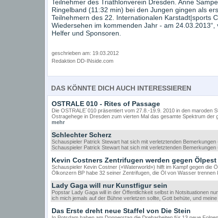
Teilnehmer des Triathlonverein Dresden. Anne Sampe
Ringelband (11:32 min) bei den Jungen gingen als erst
Teilnehmern des 22. Internationalen Karstadt|sports C
Wiedersehen im kommenden Jahr - am 24.03.2013“, v
Helfer und Sponsoren.
geschrieben am: 19.03.2012
Redaktion DD-INside.com
DAS KÖNNTE DICH AUCH INTERESSIEREN
OSTRALE 010 - Rites of Passage
Die OSTRALE´010 präsentiert vom 27.8.-19.9. 2010 in den maroden St
Ostragehege in Dresden zum vierten Mal das gesamte Spektrum der g
mehr
Schlechter Scherz
Schauspieler Patrick Stewart hat sich mit verletztenden Bemerkungen 
Schauspieler Patrick Stewart hat sich mit verletztenden Bemerkungen 
Kevin Costners Zentrifugen werden gegen Ölpest 
Schauspieler Kevin Costner («Waterworld») hilft im Kampf gegen die Ö
Ölkonzern BP habe 32 seiner Zentrifugen, die Öl von Wasser trennen 
Lady Gaga will nur Kunstfigur sein
Popstar Lady Gaga will in der Öffentlichkeit selbst in Notsituationen nu
ich mich jemals auf der Bühne verletzen sollte, Gott behüte, und me
Das Erste dreht neue Staffel von Die Stein
In Potsdam haben am Donnerstag die Dreharbeiten für 13 neue Folgen 