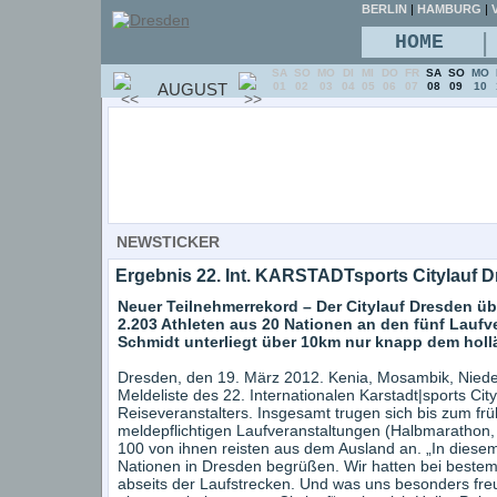
BERLIN
|
HAMBURG
|
V
|
HOME
SA
SO
MO
DI
MI
DO
FR
SA
SO
MO
AUGUST
01
02
03
04
05
06
07
08
09
10
NEWSTICKER
Ergebnis 22. Int. KARSTADTsports Citylauf 
Neuer Teilnehmerrekord – Der Citylauf Dresden üb
2.203 Athleten aus 20 Nationen an den fünf Laufv
Schmidt unterliegt über 10km nur knapp dem holl
Dresden, den 19. März 2012. Kenia, Mosambik, Niederl
Meldeliste des 22. Internationalen Karstadt|sports Cit
Reiseveranstalters. Insgesamt trugen sich bis zum frü
meldepflichtigen Laufveranstaltungen (Halbmarathon,
100 von ihnen reisten aus dem Ausland an. „In diesem
Nationen in Dresden begrüßen. Wir hatten bei bestem
abseits der Laufstrecken. Und was uns besonders freut