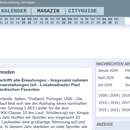
eranstaltung eintragen
|
|
KALENDER
MAGAZIN
CITYGUIDE
DI
MI
DO
FR
SA
SO
MO
DI
MI
DO
FR
SA
SO
MO
DI
MI
DO
FR
SA
SO
MO
11
12
13
14
15
16
17
18
19
20
21
22
23
24
25
26
27
28
29
30
31
NACHRICHTEN AR
Januar 2026
Fe
Dresden
April 2026
Ma
ertrifft alle Erwartungen - Insgesamt nahmen
eranstaltungen teil - Lokalmathador Paul
Juli 2026
Au
ändischen Favoriten
2008
2009
2010
|
|
ande, Italien, Thailand, Portugal, USA – Die
2015
2016
2017
ylauf liest sich wie der Aushang eines namhaften
|
|
hen Sonntag 1.853 Läufer für die drei
2022
2023
2024
|
|
 IKK-Classic 10 km-Lauf, Schülercup) ein. Knapp
 Jahr durften wir Sportler aus insgesamt 20
 Laufwetter eine großartige Stimmung auf und
ANZEIGE
: In diesem Jahr starteten so viele Sportler wie