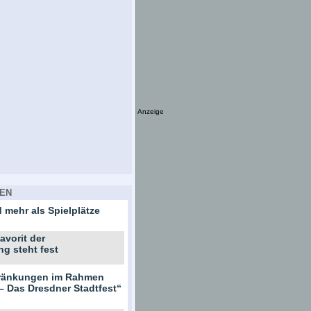
Anzeige
EN
 mehr als Spielplätze
avorit der
ng steht fest
hränkungen im Rahmen
– Das Dresdner Stadtfest“