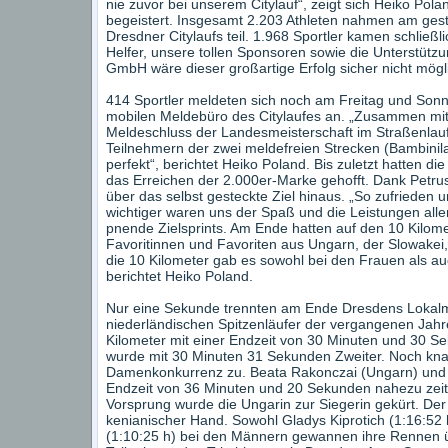
nie zuvor bei unserem Citylauf“, zeigt sich Heiko Pol
begeistert. Insgesamt 2.203 Athleten nahmen am gest
Dresdner Citylaufs teil. 1.968 Sportler kamen schließlic
Helfer, unsere tollen Sponsoren sowie die Unterstüt
GmbH wäre dieser großartige Erfolg sicher nicht mögl
414 Sportler meldeten sich noch am Freitag und Son
mobilen Meldebüro des Citylaufes an. „Zusammen mit 
Meldeschluss der Landesmeisterschaft im Straßenlauf
Teilnehmern der zwei meldefreien Strecken (Bambinil
perfekt“, berichtet Heiko Poland. Bis zuletzt hatten d
das Erreichen der 2.000er-Marke gehofft. Dank Petru
über das selbst gesteckte Ziel hinaus. „So zufrieden u
wichtiger waren uns der Spaß und die Leistungen aller
pnende Zielsprints. Am Ende hatten auf den 10 Kilom
Favoritinnen und Favoriten aus Ungarn, der Slowakei
die 10 Kilometer gab es sowohl bei den Frauen als a
berichtet Heiko Poland.
Nur eine Sekunde trennten am Ende Dresdens Lokal
niederländischen Spitzenläufer der vergangenen Jahre,
Kilometer mit einer Endzeit von 30 Minuten und 30 S
wurde mit 30 Minuten 31 Sekunden Zweiter. Noch knap
Damenkonkurrenz zu. Beata Rakonczai (Ungarn) und K
Endzeit von 36 Minuten und 20 Sekunden nahezu zeitgl
Vorsprung wurde die Ungarin zur Siegerin gekürt. Der
kenianischer Hand. Sowohl Gladys Kiprotich (1:16:52 
(1:10:25 h) bei den Männern gewannen ihre Rennen ü