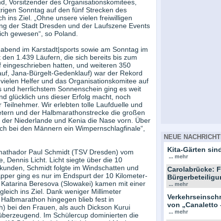
and, Vorsitzender des Organisationskomitees,
rigen Sonntag auf den fünf Strecken des
h ins Ziel. „Ohne unsere vielen freiwilligen
zung der Stadt Dresden und der Laufszene Events
ich gewesen“, so Poland.
nabend im Karstadt|sports sowie am Sonntag im
den 1.439 Läufern, die sich bereits bis zum
 eingeschrieben hatten, und weiteren 350
auf, Jana-Bürgelt-Gedenklauf) war der Rekord
ie vielen Helfer und das Organisationskomitee auf
s und herrlichstem Sonnenschein ging es weit
nd glücklich uns dieser Erfolg macht, noch
 Teilnehmer. Wir erlebten tolle Laufduelle und
etern und der Halbmarathonstrecke die großen
, der Niederlande und Kenia die Nase vorn. Über
uch bei den Männern ein Wimpernschlagfinale“,
NEUE NACHRICHT
Kita-Gärten sind
mathador Paul Schmidt (TSV Dresden) vom
... mehr
 Dennis Licht. Licht siegte über die 10
ekunden, Schmidt folgte im Windschatten und
Carolabrücke: F
per ging es nur im Endspurt der 10 Kilometer-
Bürgerbeteiligu
atarina Beresova (Slowakei) kamen mit einer
... mehr
eich ins Ziel. Dank weniger Millimeter
Verkehrseinsc
 Halbmarathon hingegen blieb fest in
von „Canaletto 
h) bei den Frauen, als auch Dickson Kurui
... mehr
berzeugend. Im Schülercup dominierten die