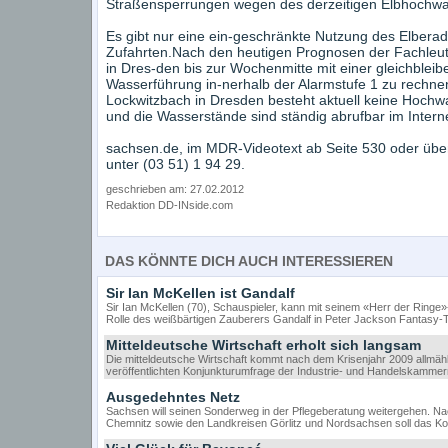
Straßensperrungen wegen des derzeitigen Elbhochwas
Es gibt nur eine ein-geschränkte Nutzung des Elbera
Zufahrten.Nach den heutigen Prognosen der Fachleut
in Dres-den bis zur Wochenmitte mit einer gleichblei
Wasserführung in-nerhalb der Alarmstufe 1 zu rechnen
Lockwitzbach in Dresden besteht aktuell keine Hochwa
und die Wasserstände sind ständig abrufbar im Inter
sachsen.de, im MDR-Videotext ab Seite 530 oder über
unter (03 51) 1 94 29.
geschrieben am: 27.02.2012
Redaktion DD-INside.com
DAS KÖNNTE DICH AUCH INTERESSIEREN
Sir Ian McKellen ist Gandalf
Sir Ian McKellen (70), Schauspieler, kann mit seinem «Herr der Ring
Rolle des weißbärtigen Zauberers Gandalf in Peter Jackson Fantasy-Tri
Mitteldeutsche Wirtschaft erholt sich langsam
Die mitteldeutsche Wirtschaft kommt nach dem Krisenjahr 2009 allmähl
veröffentlichten Konjunkturumfrage der Industrie- und Handelskamm
Ausgedehntes Netz
Sachsen will seinen Sonderweg in der Pflegeberatung weitergehen. Na
Chemnitz sowie den Landkreisen Görlitz und Nordsachsen soll das 