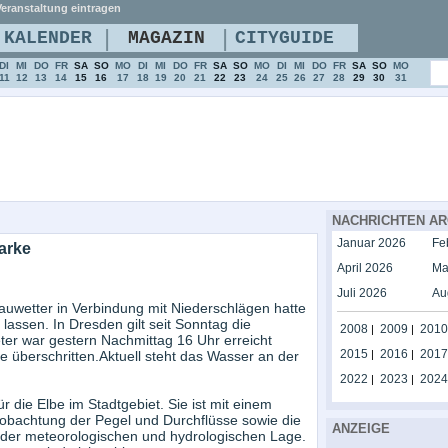
eranstaltung eintragen
|
|
KALENDER
MAGAZIN
CITYGUIDE
DI
MI
DO
FR
SA
SO
MO
DI
MI
DO
FR
SA
SO
MO
DI
MI
DO
FR
SA
SO
MO
11
12
13
14
15
16
17
18
19
20
21
22
23
24
25
26
27
28
29
30
31
NACHRICHTEN AR
Januar 2026
Fe
arke
April 2026
Ma
Juli 2026
Au
auwetter in Verbindung mit Niederschlägen hatte
assen. In Dresden gilt seit Sonntag die
2008
2009
2010
|
|
ter war gestern Nachmittag 16 Uhr erreicht
2015
2016
2017
überschritten.Aktuell steht das Wasser an der
|
|
2022
2023
2024
|
|
ür die Elbe im Stadtgebiet. Sie ist mit einem
eobachtung der Pegel und Durchflüsse sowie die
ANZEIGE
g der meteorologischen und hydrologischen Lage.