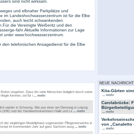
sers sind nicht wirksam.
dweges und elbnaher Parkplätze und
e im Landeshochwasserzentrum ist für die Elbe
benden, auch leicht schwankenden
.Für die Vereinigte Weißeritz und den
sserge-fahr.Aktuelle Informationen zur Lage
net unter www.hochwasserzentrum.
 den telefonischen Ansagedienst für die Elbe
NEUE NACHRICHT
Kita-Gärten sind
e»-Ruhm umgehen. Dass ihn viele Menschen lediglich durch seine
... mehr
logie kennen, sei für i
... mehr
Carolabrücke: F
Bürgerbeteiligu
ich wieder in Schwung. Wie aus einer am Dienstag in Leipzig
ern (IHK) und der Handwerkskammern Halle und Le
... mehr
... mehr
Verkehrseinsc
ch der einjährigen Modellphase sogenannter Pflegenetzwerke in
von „Canaletto 
Konzept im kommenden Jahr auf ganz Sachsen ausg
... mehr
... mehr