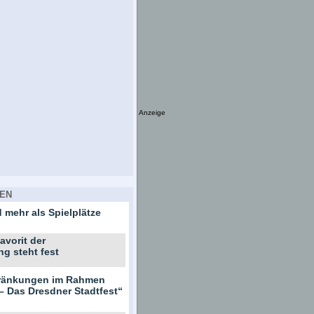
Anzeige
EN
 mehr als Spielplätze
avorit der
ng steht fest
hränkungen im Rahmen
– Das Dresdner Stadtfest“