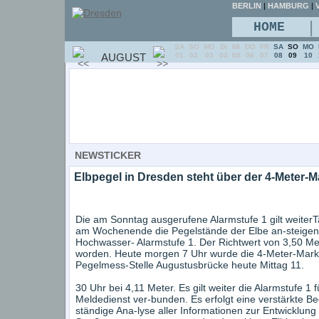
BERLIN
|
HAMBURG
|
V
|
HOME
SA
SO
MO
DI
MI
DO
FR
SA
SO
MO
AUGUST
01
02
03
04
05
06
07
08
09
10
NEWSTICKER
Elbpegel in Dresden steht über der 4-Meter-M
Die am Sonntag ausgerufene Alarmstufe 1 gilt weiterT
am Wochenende die Pegelstände der Elbe an-steigen l
Hochwasser- Alarmstufe 1. Der Richtwert von 3,50 Me
worden. Heute morgen 7 Uhr wurde die 4-Meter-Marke 
Pegelmess-Stelle Augustusbrücke heute Mittag 11.
30 Uhr bei 4,11 Meter. Es gilt weiter die Alarmstufe 1 f
Meldedienst ver-bunden. Es erfolgt eine verstärkte B
ständige Ana-lyse aller Informationen zur Entwicklun