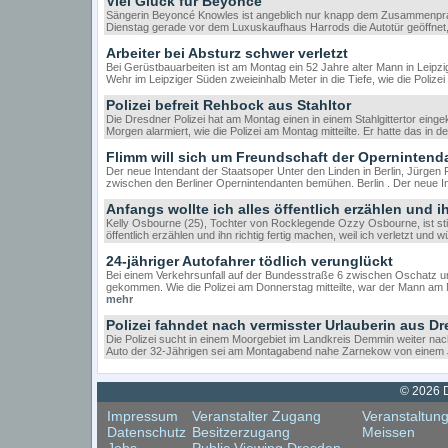
Viel Glück für Beyoncé
Sängerin Beyoncé Knowles ist angeblich nur knapp dem Zusammenprall
Dienstag gerade vor dem Luxuskaufhaus Harrods die Autotür geöffnet,
Arbeiter bei Absturz schwer verletzt
Bei Gerüstbauarbeiten ist am Montag ein 52 Jahre alter Mann in Leip
Wehr im Leipziger Süden zweieinhalb Meter in die Tiefe, wie die Polizei 
Polizei befreit Rehbock aus Stahltor
Die Dresdner Polizei hat am Montag einen in einem Stahlgittertor ein
Morgen alarmiert, wie die Polizei am Montag mitteilte. Er hatte das in 
Flimm will sich um Freundschaft der Operninten
Der neue Intendant der Staatsoper Unter den Linden in Berlin, Jürgen 
zwischen den Berliner Opernintendanten bemühen. Berlin . Der neue I
Anfangs wollte ich alles öffentlich erzählen und i
Kelly Osbourne (25), Tochter von Rocklegende Ozzy Osbourne, ist stin
öffentlich erzählen und ihn richtig fertig machen, weil ich verletzt und
24-jähriger Autofahrer tödlich verunglückt
Bei einem Verkehrsunfall auf der Bundesstraße 6 zwischen Oschatz un
gekommen. Wie die Polizei am Donnerstag mitteilte, war der Mann a
mehr
Polizei fahndet nach vermisster Urlauberin aus D
Die Polizei sucht in einem Moorgebiet im Landkreis Demmin weiter na
Auto der 32-Jährigen sei am Montagabend nahe Zarnekow von einem J
© 2026 D
Impressum
Veranstalter Zugang
Veranstaltun
Datenschutz
Besitzerzugang
Meissen