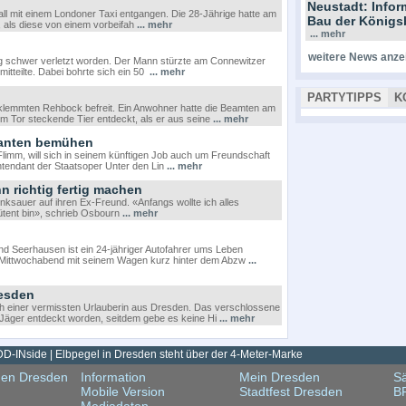
Neustadt: Info
 mit einem Londoner Taxi entgangen. Die 28-Jährige hatte am
Bau der Königs
 als diese von einem vorbeifah
... mehr
... mehr
weitere News anze
zig schwer verletzt worden. Der Mann stürzte am Connewitzer
mitteilte. Dabei bohrte sich ein 50
... mehr
PARTYTIPPS
K
geklemmten Rehbock befreit. Ein Anwohner hatte die Beamten am
dem Tor steckende Tier entdeckt, als er aus seine
... mehr
danten bemühen
Flimm, will sich in seinem künftigen Job auch um Freundschaft
ntendant der Staatsoper Unter den Lin
... mehr
hn richtig fertig machen
ksauer auf ihren Ex-Freund. «Anfangs wollte ich alles
 wütent bin», schrieb Osbourn
... mehr
d Seerhausen ist ein 24-jähriger Autofahrer ums Leben
m Mittwochabend mit seinem Wagen kurz hinter dem Abzw
...
resden
ch einer vermissten Urlauberin aus Dresden. Das verschlossene
äger entdeckt worden, seitdem gebe es keine Hi
... mehr
D-INside | Elbpegel in Dresden steht über der 4-Meter-Marke
gen Dresden
Information
Mein Dresden
Sä
Mobile Version
Stadtfest Dresden
B