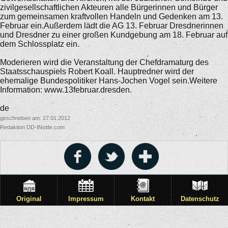
zivilgesellschaftlichen Akteuren alle Bürgerinnen und Bürger
zum gemeinsamen kraftvollen Handeln und Gedenken am 13.
Februar ein.Außerdem lädt die AG 13. Februar Dresdnerinnen
und Dresdner zu einer großen Kundgebung am 18. Februar auf
dem Schlossplatz ein.
Moderieren wird die Veranstaltung der Chefdramaturg des
Staatsschauspiels Robert Koall. Hauptredner wird der
ehemalige Bundespolitiker Hans-Jochen Vogel sein.Weitere
Information: www.13februar.dresden.
de
geschrieben am: 27.01.2012
Redaktion DD-INside.com
Original
Impressum
Kontakt
Datenschutz