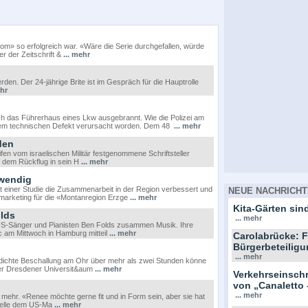
m» so erfolgreich war. «Wäre die Serie durchgefallen, würde
r der Zeitschrift &
... mehr
rden. Der 24-jährige Brite ist im Gespräch für die Hauptrolle
ehr
och das Führerhaus eines Lkw ausgebrannt. Wie die Polizei am
inem technischen Defekt verursacht worden. Dem 48
... mehr
den
eifen vom israelischen Militär festgenommene Schriftsteller
auf dem Rückflug in sein H
... mehr
twendig
einer Studie die Zusammenarbeit in der Region verbessert und
NEUE NACHRICHT
marketing für die «Montanregion Erzge
... mehr
Kita-Gärten sind
olds
... mehr
 US-Sänger und Pianisten Ben Folds zusammen Musik. Ihre
c am Mittwoch in Hamburg mitteil
... mehr
Carolabrücke: F
Bürgerbeteiligu
... mehr
e dichte Beschallung am Ohr über mehr als zwei Stunden könne
der Dresdener Universit&aum
... mehr
Verkehrseinsc
von „Canaletto 
... mehr
s mehr. «Renee möchte gerne fit und in Form sein, aber sie hat
Quelle dem US-Ma
... mehr