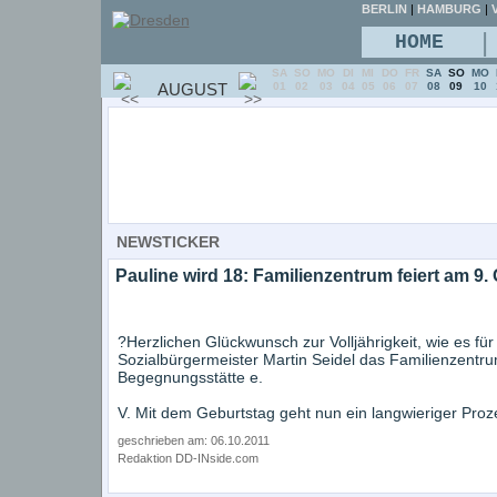
BERLIN
|
HAMBURG
|
V
|
HOME
SA
SO
MO
DI
MI
DO
FR
SA
SO
MO
AUGUST
01
02
03
04
05
06
07
08
09
10
NEWSTICKER
Pauline wird 18: Familienzentrum feiert am 9
?Herzlichen Glückwunsch zur Volljährigkeit, wie es f
Sozialbürgermeister Martin Seidel das Familienzentr
Begegnungsstätte e.
V. Mit dem Geburtstag geht nun ein langwieriger Proz
geschrieben am: 06.10.2011
Redaktion DD-INside.com