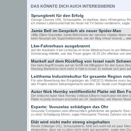
DAS KÖNNTE DICH AUCH INTERESSIEREN
Sprungbrett für den Erfolg
George Clooney (49), Schauspieler, ist dankbar, dass «Emergency Roo
ich meinen Lebensunterhalt bis heute mit TV-Serien verdienen», sagte e
Jamie Bell im Gespräch als neuer Spider-Man
«Billy Elliot»-Darsteller Jamie Bell könnte der nächste «Spider-Man» we
beim Neustart der Superheldenreihe, wie der Blog «Heat Vision&
... m
Lkw-Fahrerhaus ausgebrannt
Auf der Autobahn 4 bei Lichtenau im Kreis Mittelsachsen ist am Mittw
Donnerstag mitteilte, war das Feuer gegen 16.20 Uhr offenbar von e
Mankell auf dem Rückflug von Israel nach Schwe
Der beim Angriff Israels auf ein Schiff mit Hilfsgütern für den Gaza-Str
Henning Mankell ist nicht mehr in Haft in Israel. Er befinde sich jetzt 
Leitthema Industriekultur für gesamte Region no
Für eine Bewerbung des Erzgebirges als UNESCO-Welterbe muss laut 
das Projekt stärker bekanntgemacht werden. Die Studie zum Regional
Autor Nick Hornby veröffentlicht Platte mit Ben F
Der britische Autor Nick Hornby («About A Boy») macht jetzt mit dem
Platte «Lonely Avenue» erscheint am 24. September, wie Warner Musi
Experte: Vuvuzelas schädigen das Ohr
Vuvuzela-Trompeten sind offensichtlich gefährlicher als gedacht. Ein
zu einer Schädigung führen, sagte Hörexperte Thomas Zahnert von 
Diät wird nicht mehr streng eingehalten
Renée Zellweger (41), Schauspielerin, fühlt sich wohl mit ein paar Kilo
eingesehen, dass sie zu dünn nicht mehr gut aussieht», sagte eine 