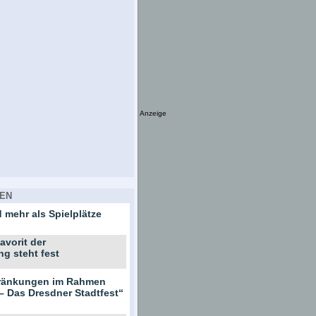
Anzeige
EN
 mehr als Spielplätze
avorit der
ng steht fest
hränkungen im Rahmen
– Das Dresdner Stadtfest“