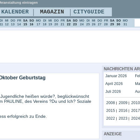
eranstaltung eintragen
|
|
KALENDER
MAGAZIN
CITYGUIDE
DI
MI
DO
FR
SA
SO
MO
DI
MI
DO
FR
SA
SO
MO
DI
MI
DO
FR
SA
SO
MO
11
12
13
14
15
16
17
18
19
20
21
22
23
24
25
26
27
28
29
30
31
NACHRICHTEN AR
Januar 2026
Fe
. Oktober Geburtstag
April 2026
Ma
Juli 2026
Au
ür Jugendliche heißen würde?, beglückwünscht
um PAULINE, des Vereins ?Du und Ich? Soziale
2008
2009
2010
|
|
2015
2016
2017
|
|
ess erfolgreich zu Ende.
2022
2023
2024
|
|
ANZEIGE