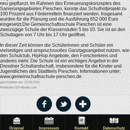
neu gepflanzt. Im Rahmen des Erneuerungskonzeptes des
Sanierungsgebietes Pieschen, konnte das Schulhofprojekt zu
100 Prozent aus Fördermitteln finanziert werden. Insgesamt
wurden für die Planung und die Ausführung 652 000 Euro
eingesetzt.Die Gemeinschaftsschule Pieschen ist eine
zweizügige Schule der Klassenstufen 5 bis 10. Sie ist an den
Schultagen von 7 Uhr bis 17 Uhr geöffnet.
In dieser Zeit können die Schülerinnen und Schüler ein
vielseitiges und anspruchsvolles Ganztagsangebot nutzen, wie
den Schulclub, HipHop Angebote, den Forscherkreis und
anderes mehr. Die Schule ist ein wichtiges Angebot in der
Dresdner Schullandschaft, insbesondere für die Kinder und
Jugendlichen des Stadtteils Pieschen. Informationen unter:
www.gemeinschaftsschule-pieschen.de
geschrieben am: 22.06.2011
Redaktion DD-INside.com
Original
Impressum
Kontakt
Datenschutz