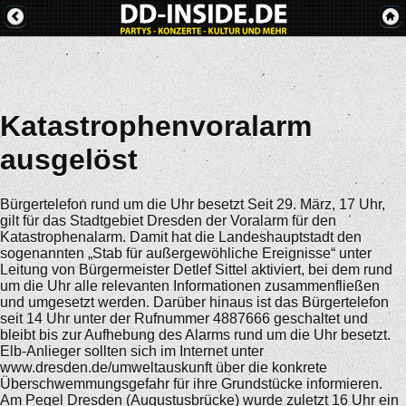
Katastrophenvoralarm
ausgelöst
Bürgertelefon rund um die Uhr besetzt Seit 29. März, 17 Uhr,
gilt für das Stadtgebiet Dresden der Voralarm für den
Katastrophenalarm. Damit hat die Landeshauptstadt den
sogenannten „Stab für außergewöhliche Ereignisse“ unter
Leitung von Bürgermeister Detlef Sittel aktiviert, bei dem rund
um die Uhr alle relevanten Informationen zusammenfließen
und umgesetzt werden. Darüber hinaus ist das Bürgertelefon
seit 14 Uhr unter der Rufnummer 4887666 geschaltet und
bleibt bis zur Aufhebung des Alarms rund um die Uhr besetzt.
Elb-Anlieger sollten sich im Internet unter
www.dresden.de/umweltauskunft über die konkrete
Überschwemmungsgefahr für ihre Grundstücke informieren.
Am Pegel Dresden (Augustusbrücke) wurde zuletzt 16 Uhr ein