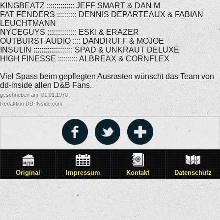
KINGBEATZ :::::::::::::: JEFF SMART & DAN M
FAT FENDERS :::::::::: DENNIS DEPARTEAUX & FABIAN
LEUCHTMANN
NYCEGUYS ::::::::::::::: ESKI & ERAZER
OUTBURST AUDIO :::: DANDRUFF & MOJOE
INSULIN :::::::::::::::::::: SPAD & UNKRAUT DELUXE
HIGH FINESSE :::::::::: ALBREAX & CORNFLEX
Viel Spass beim gepflegten Ausrasten wünscht das Team von
dd-inside allen D&B Fans.
geschrieben am: 01.01.1970
Redaktion DD-INside.com
Original
Impressum
Kontakt
Datenschutz