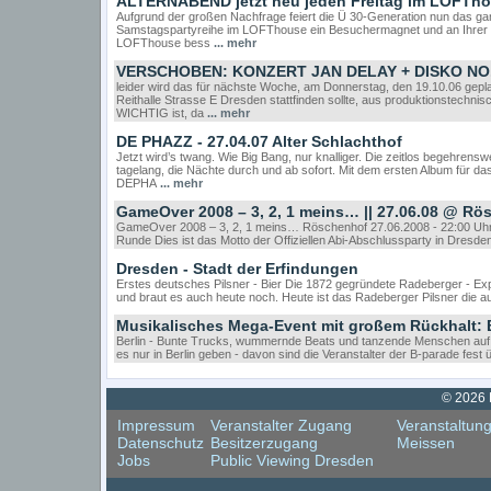
ÄLTERNABEND jetzt neu jeden Freitag im LOFTh
Aufgrund der großen Nachfrage feiert die Ü 30-Generation nun das 
Samstagspartyreihe im LOFThouse ein Besuchermagnet und an Ihrer 
LOFThouse bess
... mehr
VERSCHOBEN: KONZERT JAN DELAY + DISKO NO
leider wird das für nächste Woche, am Donnerstag, den 19.10.06 gep
Reithalle Strasse E Dresden stattfinden sollte, aus produktionste
WICHTIG ist, da
... mehr
DE PHAZZ - 27.04.07 Alter Schlachthof
Jetzt wird’s twang. Wie Big Bang, nur knalliger. Die zeitlos begehre
tagelang, die Nächte durch und ab sofort. Mit dem ersten Album für 
DEPHA
... mehr
GameOver 2008 – 3, 2, 1 meins… || 27.06.08 @ Rö
GameOver 2008 – 3, 2, 1 meins… Röschenhof 27.06.2008 - 22:00 Uhr Dre
Runde Dies ist das Motto der Offiziellen Abi-Abschlussparty in Dresde
Dresden - Stadt der Erfindungen
Erstes deutsches Pilsner - Bier Die 1872 gegründete Radeberger - Expo
und braut es auch heute noch. Heute ist das Radeberger Pilsner die 
Musikalisches Mega-Event mit großem Rückhalt: 
Berlin - Bunte Trucks, wummernde Beats und tanzende Menschen auf d
es nur in Berlin geben - davon sind die Veranstalter der B-parade fest ü
© 2026 
Impressum
Veranstalter Zugang
Veranstaltun
Datenschutz
Besitzerzugang
Meissen
Jobs
Public Viewing Dresden
Cookie Consent plugin for the EU cookie law