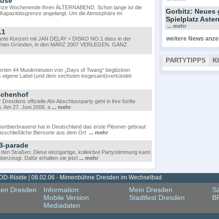
ouse
ganze Wochenende Ihren ÄLTERNABEND. Schon lange ist die
Gorbitz: Neues 
Kapazitätsgrenze angelangt. Um die Atmosphäre im
Spielplatz Ast
... mehr
.1
weitere News anze
lante Konzert mit JAN DELAY + DISKO NO.1 dass in der
chnischen Gründen, in den MÄRZ 2007 VERLEGEN. GANZ
PARTYTIPPS
K
nswerten 44 Musikminuten von „Days of Twang“ beglücken
das eigene Label (und dem sechsten insgesamt)verkündet
schenhof
sdens offizielle Abi-Abschlussparty geht in ihre fünfte
n. Am 27. Juni 2008, a
... mehr
rtbierbrauerei hat in Deutschland das erste Pilsener gebraut
ausschließliche Biersorte aus dem Ort
... mehr
B-parade
en Straßen: Diese einzigartige, kollektive Partystimmung kann
berzeugt. Dafür erhalten sie jetzt
... mehr
DD-INside | 08.02.06 - Mimenbühne Dresden im Wechselbad
gen Dresden
Information
Mein Dresden
Sä
Mobile Version
Stadtfest Dresden
B
Mediadaten