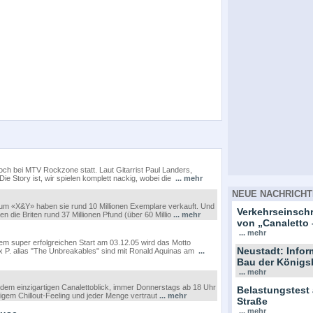
ch bei MTV Rockzone statt. Laut Gitarrist Paul Landers,
e Story ist, wir spielen komplett nackig, wobei die
... mehr
NEUE NACHRICHT
lbum «X&Y» haben sie rund 10 Millionen Exemplare verkauft. Und
Verkehrseinsc
die Briten rund 37 Millionen Pfund (über 60 Millio
... mehr
von „Canaletto 
... mehr
em super erfolgreichen Start am 03.12.05 wird das Motto
Neustadt: Info
x P. alias "The Unbreakables" sind mit Ronald Aquinas am
...
Bau der Königs
... mehr
it dem einzigartigen Canalettoblick, immer Donnerstags ab 18 Uhr
Belastungstest
igem Chillout-Feeling und jeder Menge vertraut
... mehr
Straße
... mehr