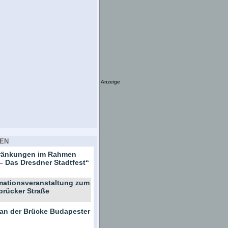
Anzeige
EN
hränkungen im Rahmen
– Das Dresdner Stadtfest“
rmationsveranstaltung zum
brücker Straße
 an der Brücke Budapester