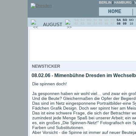
BERLIN
|
HAMBURG
|
V
|
HOME
SA
SO
MO
DI
MI
DO
FR
SA
SO
MO
AUGUST
01
02
03
04
05
06
07
08
09
10
NEWSTICKER
08.02.06 - Mimenbühne Dresden im Wechsel
Die spinnen doch!
Ja gesponnen haben wir wohl viel… und zwar ein gro
Und die Beute? Gleichermaßen die Opfer der Begier
Das sind im Netz eingesponnene Portraitbilder-eine 
Fädchen Grafik Design. Doch wer spinnt hier am Meis
Das ist eine schwere Frage, die sich der Betrachter 
zumindest jede Menge Spaß bei unserer Arbeit; ein we
es, ein großes „Die Spinnen-Netz!“ Fotografisch ein Sp
Farben und Substitutionen.
Aber Vorsicht - die Spinne ist immer auf neuer Beute