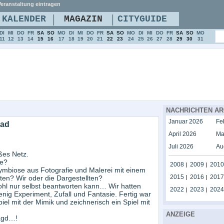
eranstaltung eintragen
|
|
KALENDER
MAGAZIN
CITYGUIDE
DI
MI
DO
FR
SA
SO
MO
DI
MI
DO
FR
SA
SO
MO
DI
MI
DO
FR
SA
SO
MO
11
12
13
14
15
16
17
18
19
20
21
22
23
24
25
26
27
28
29
30
31
NACHRICHTEN AR
Januar 2026
Fe
bad
April 2026
Ma
Juli 2026
Au
ßes Netz.
de?
2008
2009
2010
|
|
Symbiose aus Fotografie und Malerei mit einem
2015
2016
2017
ten? Wir oder die Dargestellten?
|
|
wohl nur selbst beantworten kann… Wir hatten
2022
2023
2024
|
|
nig Experiment, Zufall und Fantasie. Fertig war
iel mit der Mimik und zeichnerisch ein Spiel mit
ANZEIGE
jagd…!