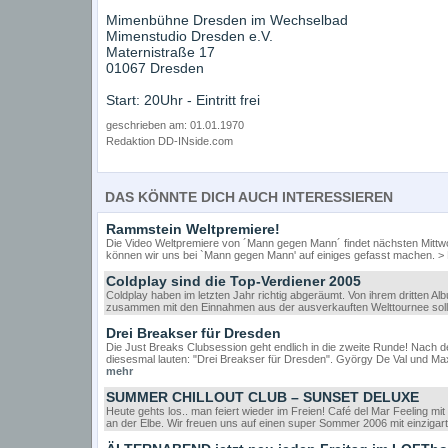
Mimenbühne Dresden im Wechselbad
Mimenstudio Dresden e.V.
Maternistraße 17
01067 Dresden
Start: 20Uhr - Eintritt frei
geschrieben am: 01.01.1970
Redaktion DD-INside.com
DAS KÖNNTE DICH AUCH INTERESSIEREN
Rammstein Weltpremiere!
Die Video Weltpremiere von ´Mann gegen Mann´ findet nächsten Mittwo
können wir uns bei `Mann gegen Mann' auf einiges gefasst machen. > Di
Coldplay sind die Top-Verdiener 2005
Coldplay haben im letzten Jahr richtig abgeräumt. Von ihrem dritten A
zusammen mit den Einnahmen aus der ausverkauften Welttournee sollen 
Drei Breakser für Dresden
Die Just Breaks Clubsession geht endlich in die zweite Runde! Nach d
diesesmal lauten: "Drei Breakser für Dresden". György De Val und Ma
mehr
SUMMER CHILLOUT CLUB – SUNSET DELUXE
Heute gehts los.. man feiert wieder im Freien! Café del Mar Feeling m
an der Elbe. Wir freuen uns auf einen super Sommer 2006 mit einzigart