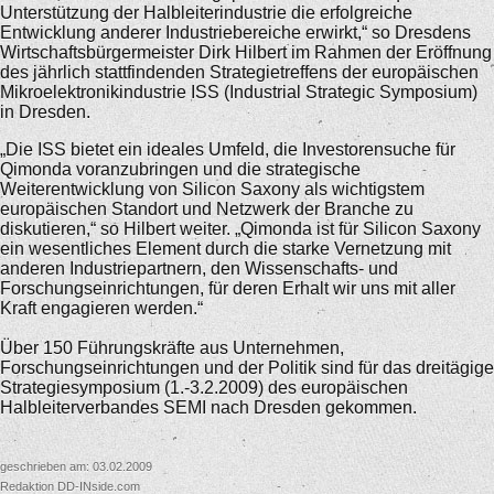
Unterstützung der Halbleiterindustrie die erfolgreiche
Entwicklung anderer Industriebereiche erwirkt,“ so Dresdens
Wirtschaftsbürgermeister Dirk Hilbert im Rahmen der Eröffnung
des jährlich stattfindenden Strategietreffens der europäischen
Mikroelektronikindustrie ISS (Industrial Strategic Symposium)
in Dresden.
„Die ISS bietet ein ideales Umfeld, die Investorensuche für
Qimonda voranzubringen und die strategische
Weiterentwicklung von Silicon Saxony als wichtigstem
europäischen Standort und Netzwerk der Branche zu
diskutieren,“ so Hilbert weiter. „Qimonda ist für Silicon Saxony
ein wesentliches Element durch die starke Vernetzung mit
anderen Industriepartnern, den Wissenschafts- und
Forschungseinrichtungen, für deren Erhalt wir uns mit aller
Kraft engagieren werden.“
Über 150 Führungskräfte aus Unternehmen,
Forschungseinrichtungen und der Politik sind für das dreitägige
Strategiesymposium (1.-3.2.2009) des europäischen
Halbleiterverbandes SEMI nach Dresden gekommen.
geschrieben am: 03.02.2009
Redaktion DD-INside.com