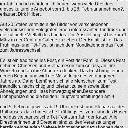
im Jahr und ich würde mich freuen, wenn viele Dresdner
dieses kulturelle Angebot vom 1. bis 28. Februar annehmen?,
erläutert Dirk Hilbert.
Auf 20 Stelen vermitteln die Bilder von verschiedenen
vietnamesischen Fotografen einen interessanten Eindruck über
die kulturelle Vielfalt des Landes. Die Ausstellung ist bis zum 1.
März in der Centrum Galerie zu sehen. Der Entritt ist frei.Das
Frühlings- und Têt-Fest ist nach dem Mondkalender das Fest
zum Jahreswechsel.
Es ist ein traditionelles Fest, ein Fest der Familie. Dieses Fest
nehmen Chinesen und Vietnamesen zum Anlass, an ihre
Wurzeln und an ihre Ahnen zu denken. Das Fest bringt einen
neuen Beginn und wirft die Misserfolge des vergangenen
Jahres ab. Daher bemühen sich alle Menschen, zum Fest
freundlich, nachsichtig und tolerant zu sein sowie über
Abneigungen und Hass hinwegzugehen.Besondere
Höhepunkte sind die beiden Hauptveranstaltungen am 4.
und 5. Februar, jeweils ab 19 Uhr im Fest- und Plenarsaal des
Rathauses: das chinesische Frühlingsfest zum Jahr des Hasen
und das vietnamesische Têt-Fest zum Jahr der Katze. Alle
Dresdnerinnen und Dresden sind zu den Veranstaltungen
herzlich eingeladen.Weitere Informationen dazu können dem