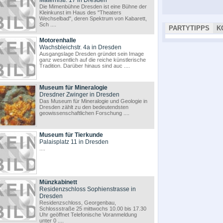
Maternistr. 17 in Dresden
Die Mimenbühne Dresden ist eine Bühne der
Kleinkunst im Haus des "Theaters
Wechselbad", deren Spektrum von Kabarett,
Sch ....
PARTYTIPPS
K
Motorenhalle
Wachsbleichstr. 4a in Dresden
Ausgangslage Dresden gründet sein Image
ganz wesentlich auf die reiche künstlerische
Tradition. Darüber hinaus sind auc ....
Museum für Mineralogie
Dresdner Zwinger in Dresden
Das Museum für Mineralogie und Geologie in
Dresden zählt zu den bedeutendsten
geowissenschaftlichen Forschung ....
Museum für Tierkunde
Palaisplatz 11 in Dresden
....
Münzkabinett
Residenzschloss Sophienstrasse in
Dresden
Residenzschloss, Georgenbau,
Schlossstraße 25 mittwochs 10.00 bis 17.30
Uhr geöffnet Telefonische Voranmeldung
unter 0 ....