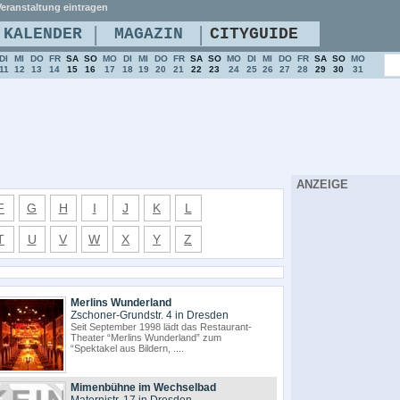
eranstaltung eintragen
|
|
KALENDER
MAGAZIN
CITYGUIDE
DI
MI
DO
FR
SA
SO
MO
DI
MI
DO
FR
SA
SO
MO
DI
MI
DO
FR
SA
SO
MO
11
12
13
14
15
16
17
18
19
20
21
22
23
24
25
26
27
28
29
30
31
ANZEIGE
F
G
H
I
J
K
L
T
U
V
W
X
Y
Z
Merlins Wunderland
Zschoner-Grundstr. 4 in Dresden
Seit September 1998 lädt das Restaurant-
Theater “Merlins Wunderland” zum
“Spektakel aus Bildern, ....
Mimenbühne im Wechselbad