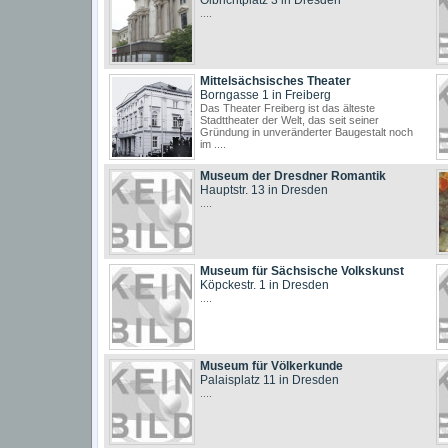
Olbrichtplatz 3 in Dresden
....
Mittelsächsisches Theater
Borngasse 1 in Freiberg
Das Theater Freiberg ist das älteste
Stadttheater der Welt, das seit seiner
Gründung in unveränderter Baugestalt noch
im ....
Museum der Dresdner Romantik
Hauptstr. 13 in Dresden
....
Museum für Sächsische Volkskunst
Köpckestr. 1 in Dresden
....
Museum für Völkerkunde
Palaisplatz 11 in Dresden
....