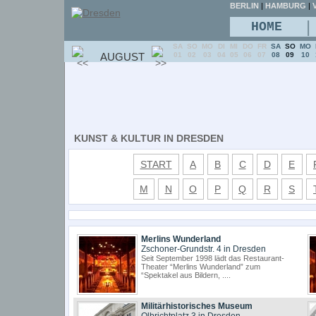
BERLIN
|
HAMBURG
|
V
|
HOME
SA
SO
MO
DI
MI
DO
FR
SA
SO
MO
AUGUST
01
02
03
04
05
06
07
08
09
10
KUNST & KULTUR IN DRESDEN
START
A
B
C
D
E
M
N
O
P
Q
R
S
Merlins Wunderland
Zschoner-Grundstr. 4 in Dresden
Seit September 1998 lädt das Restaurant-
Theater “Merlins Wunderland” zum
“Spektakel aus Bildern, ....
Militärhistorisches Museum