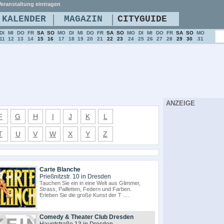
eranstaltung eintragen
|
|
KALENDER
MAGAZIN
CITYGUIDE
DI
MI
DO
FR
SA
SO
MO
DI
MI
DO
FR
SA
SO
MO
DI
MI
DO
FR
SA
SO
MO
11
12
13
14
15
16
17
18
19
20
21
22
23
24
25
26
27
28
29
30
31
ANZEIGE
F
G
H
I
J
K
L
T
U
V
W
X
Y
Z
Carte Blanche
Prießnitzstr. 10 in Dresden
Tauchen Sie ein in eine Welt aus Glimmer,
Strass, Pailletten, Federn und Farben.
Erleben Sie die große Kunst der T ....
Comedy & Theater Club Dresden