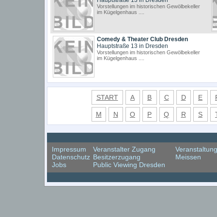
Hauptstraße 13 in Dresden
Vorstellungen im historischen Gewölbekeller
im Kügelgenhaus ....
Comedy & Theater Club Dresden
Hauptstraße 13 in Dresden
Vorstellungen im historischen Gewölbekeller
im Kügelgenhaus ....
START
A
B
C
D
E
M
N
O
P
Q
R
S
Impressum
Veranstalter Zugang
Veranstaltun
Datenschutz
Besitzerzugang
Meissen
Jobs
Public Viewing Dresden