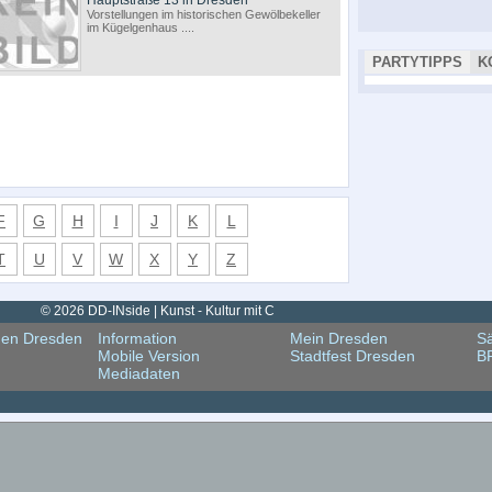
Hauptstraße 13 in Dresden
Vorstellungen im historischen Gewölbekeller
im Kügelgenhaus ....
PARTYTIPPS
K
F
G
H
I
J
K
L
T
U
V
W
X
Y
Z
© 2026 DD-INside | Kunst - Kultur mit C
gen Dresden
Information
Mein Dresden
Sä
Mobile Version
Stadtfest Dresden
B
Mediadaten