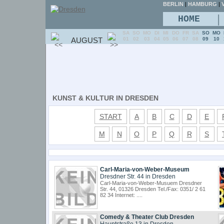
BERLIN
|
HAMBURG
|
V
|
HOME
SA
SO
MO
DI
MI
DO
FR
SA
SO
MO
AUGUST
01
02
03
04
05
06
07
08
09
10
KUNST & KULTUR IN DRESDEN
START
A
B
C
D
E
M
N
O
P
Q
R
S
Carl-Maria-von-Weber-Museum
Dresdner Str. 44 in Dresden
Carl-Maria-von-Weber-Musuem Dresdner
Str. 44, 01326 Dresden Tel./Fax: 0351/ 2 61
82 34 Internet: ....
Comedy & Theater Club Dresden