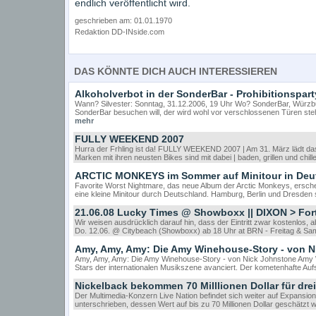
endlich veröffentlicht wird.
geschrieben am: 01.01.1970
Redaktion DD-INside.com
DAS KÖNNTE DICH AUCH INTERESSIEREN
Alkoholverbot in der SonderBar - Prohibitionspar
Wann? Silvester: Sonntag, 31.12.2006, 19 Uhr Wo? SonderBar, Würzbu
SonderBar besuchen will, der wird wohl vor verschlossenen Türen st
mehr
FULLY WEEKEND 2007
Hurra der Frhling ist da! FULLY WEEKEND 2007 | Am 31. März lädt das
Marken mit ihren neusten Bikes sind mit dabei | baden, grillen und chil
ARCTIC MONKEYS im Sommer auf Minitour in Deu
Favorite Worst Nightmare, das neue Album der Arctic Monkeys, erscheint
eine kleine Minitour durch Deutschland. Hamburg, Berlin und Dresden
21.06.08 Lucky Times @ Showboxx || DIXON > For
Wir weisen ausdrücklich darauf hin, dass der Eintritt zwar kostenlos, 
Do. 12.06. @ Citybeach (Showboxx) ab 18 Uhr at BRN - Freitag & Sam
Amy, Amy, Amy: Die Amy Winehouse-Story - von N
Amy, Amy, Amy: Die Amy Winehouse-Story - von Nick Johnstone Amy Wi
Stars der internationalen Musikszene avanciert. Der kometenhafte Auf
Nickelback bekommen 70 Milllionen Dollar für dre
Der Multimedia-Konzern Live Nation befindet sich weiter auf Expansi
unterschrieben, dessen Wert auf bis zu 70 Millionen Dollar geschätzt