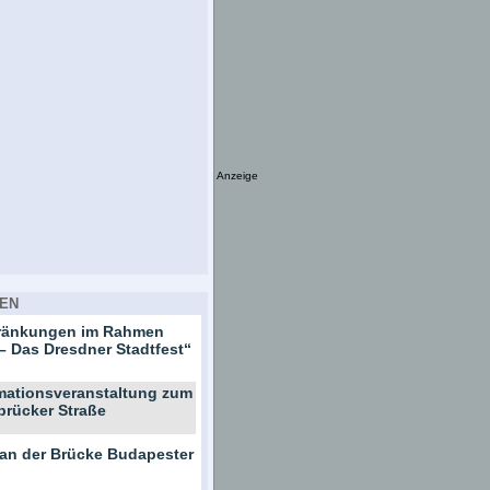
Anzeige
EN
hränkungen im Rahmen
– Das Dresdner Stadtfest“
rmationsveranstaltung zum
brücker Straße
 an der Brücke Budapester