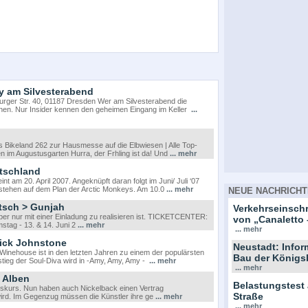
ty am Silvesterabend
rger Str. 40, 01187 Dresden Wer am Silvesterabend die
ehen. Nur Insider kennen den geheimen Eingang im Keller
...
 Bikeland 262 zur Hausmesse auf die Elbwiesen | Alle Top-
len im Augustusgarten Hurra, der Frhling ist da! Und
... mehr
tschland
 am 20. April 2007. Angeknüpft daran folgt im Juni/ Juli ‘07
 stehen auf dem Plan der Arctic Monkeys. Am 10.0
... mehr
NEUE NACHRICHT
tsch > Gunjah
Verkehrseinsc
aber nur mit einer Einladung zu realisieren ist. TICKETCENTER:
von „Canaletto 
stag - 13. & 14. Juni 2
... mehr
... mehr
ick Johnstone
Neustadt: Info
nehouse ist in den letzten Jahren zu einem der populärsten
Bau der Königs
stieg der Soul-Diva wird in -Amy, Amy, Amy -
... mehr
... mehr
i Alben
Belastungstest
onskurs. Nun haben auch Nickelback einen Vertrag
Straße
 wird. Im Gegenzug müssen die Künstler ihre ge
... mehr
... mehr