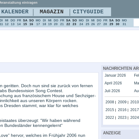
eranstaltung eintragen
|
|
KALENDER
MAGAZIN
CITYGUIDE
DI
MI
DO
FR
SA
SO
MO
DI
MI
DO
FR
SA
SO
MO
DI
MI
DO
FR
SA
SO
MO
11
12
13
14
15
16
17
18
19
20
21
22
23
24
25
26
27
28
29
30
31
NACHRICHTEN AR
Januar 2026
Fe
April 2026
Ma
n geritten. Doch nun sind sie zurück von fernen
abs Bundesvision Song Contest.
Juli 2026
Au
ischung aus französischem House und Sechziger-
nnlichkeit aus unseren Körpern rocken.
2008
2009
2010
|
|
Dresden stammt, war klar für welches
2015
2016
2017
|
|
2022
2023
2024
|
|
reistaates überzeugt: “Wir haben während
ten Bundesländer kennengelernt“
ANZEIGE
ove“ hervor, welches im Frühjahr 2006 nun