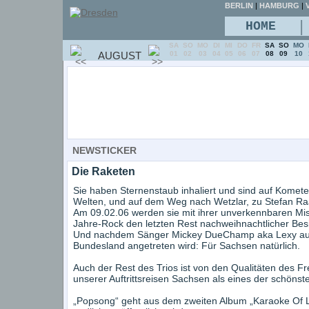
BERLIN
|
HAMBURG
|
V
|
HOME
SA
SO
MO
DI
MI
DO
FR
SA
SO
MO
AUGUST
01
02
03
04
05
06
07
08
09
10
NEWSTICKER
Die Raketen
Sie haben Sternenstaub inhaliert und sind auf Komete
Welten, und auf dem Weg nach Wetzlar, zu Stefan Ra
Am 09.02.06 werden sie mit ihrer unverkennbaren M
Jahre-Rock den letzten Rest nachweihnachtlicher Besi
Und nachdem Sänger Mickey DueChamp aka Lexy aus 
Bundesland angetreten wird: Für Sachsen natürlich.
Auch der Rest des Trios ist von den Qualitäten des F
unserer Auftrittsreisen Sachsen als eines der schöns
„Popsong“ geht aus dem zweiten Album „Karaoke Of L