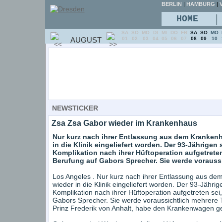
BERLIN
|
HAMBURG
|
V
|
HOME
SA
SO
MO
DI
MI
DO
FR
SA
SO
MO
AUGUST
01
02
03
04
05
06
07
08
09
10
NEWSTICKER
Zsa Zsa Gabor wieder im Krankenhaus
Nur kurz nach ihrer Entlassung aus dem Krankenh
in die Klinik eingeliefert worden. Der 93-Jährigen 
Komplikation nach ihrer Hüftoperation aufgetreten
Berufung auf Gabors Sprecher. Sie werde voraussic
Los Angeles . Nur kurz nach ihrer Entlassung aus de
wieder in die Klinik eingeliefert worden. Der 93-Jährig
Komplikation nach ihrer Hüftoperation aufgetreten se
Gabors Sprecher. Sie werde voraussichtlich mehrere 
Prinz Frederik von Anhalt, habe den Krankenwagen ge