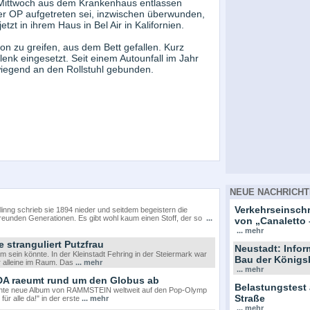
 Mittwoch aus dem Krankenhaus entlassen
er OP aufgetreten sei, inzwischen überwunden,
etzt in ihrem Haus in Bel Air in Kalifornien.
on zu greifen, aus dem Bett gefallen. Kurz
lenk eingesetzt. Seit einem Autounfall im Jahr
wiegend an den Rollstuhl gebunden.
NEUE NACHRICHT
Verkehrseinsc
nng schrieb sie 1894 nieder und seitdem begeistern die
eunden Generationen. Es gibt wohl kaum einen Stoff, der so
...
von „Canaletto 
... mehr
 stranguliert Putzfrau
Neustadt: Info
ilm sein könnte. In der Kleinstadt Fehring in der Steiermark war
Bau der Königs
ar alleine im Raum. Das
... mehr
... mehr
 DA raeumt rund um den Globus ab
Belastungstest
ichte neue Album von RAMMSTEIN weltweit auf den Pop-Olymp
Straße
ür alle da!" in der erste
... mehr
... mehr