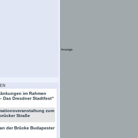
Anzeige
EN
hränkungen im Rahmen
– Das Dresdner Stadtfest“
rmationsveranstaltung zum
brücker Straße
 an der Brücke Budapester