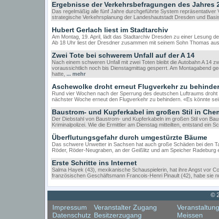
Ergebnisse der Verkehrsbefragungen des Jahres 
Das regelmäßig alle fünf Jahre durchgeführte System repräsentativer V
strategische Verkehrsplanung der Landeshautstadt Dresden und Basi
Hubert Gerlach liest im Stadtarchiv
Am Montag, 19. April, lädt das Stadtarchiv Dresden zu einer Lesung des
Ab 18 Uhr liest der Dresdner zusammen mit seinem Sohn Thomas au
Zwei Tote bei schwerem Unfall auf der A 14
Nach einem schweren Unfall mit zwei Toten bleibt die Autobahn A 14 
voraussichtlich noch bis Dienstagmittag gesperrt. Am Montagabend ge
hatte,
... mehr
Aschewolke droht erneut Flugverkehr zu behinde
Rund vier Wochen nach der Sperrung des deutschen Luftraums droht di
nächster Woche erneut den Flugverkehr zu behindern. «Es könnte se
Baustrom- und Kupferkabel im großen Stil in Che
Der Diebstahl von Baustrom- und Kupferkabeln im großen Stil von Baust
Kriminalpolizei. Wie die Ermittler am Dienstag mitteilten, entstand ei
Überflutungsgefahr durch umgestürzte Bäume
Das schwere Unwetter in Sachsen hat auch große Schäden bei den Ta
Röder, Röder-Neugraben, an der Geißlitz und am Speicher Radeburg
Erste Schritte ins Internet
Salma Hayek (43), mexikanische Schauspielerin, hat ihre Angst vor
französischen Geschäftsmann Francois-Henri Pinault (42), habe sie nu
© 
Impressum
Veranstalter Zugang
Veranstaltun
Datenschutz
Besitzerzugang
Meissen