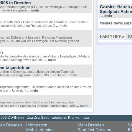
2008 in Dresden
Gorbitz: Neues 
erkehrsbefragungen (SrV) ist eine wichtige Grundlage für die
s für verkehrsplane
... mehr
Spielplatz Ast
... mehr
 Schriftstellers Hubert Gerlach in die Elisabeth-Boer-Straße 1.
weitere News anze
s seinem historischen Roman „Jonas D
... mehr
PARTYTIPPS
K
zwischen Döbeln und Leisnig in Richtung Magdeburg
gen 22.15 Uhr war ein Lastwagen, der Autoteile geladen
rn
e Aschewolke des isländischen Vulkans Eyjafjallajökull Anfang
in, dass Montag etwas auf uns
... mehr
mnitz gestohlen
ellen in Chemnitz beschäftigt seit einigen Tagen die
n Schaden von insgesamt rund 13 700 Euro. In de
... mehr
lsperren angerichtet. Tausende Bäume stürzten an der Großen
 eins um. Umweltmi
... mehr
 Computern überwunden. Dank ihres Ehemannes, dem
n ihre ersten Schritte ins Internet unternommen, erkl
... mehr
2026 DD-INside | Zsa Zsa Gabor wieder im Krankenhaus
gen Dresden
Information
Mein Dresden
Sä
Mobile Version
Stadtfest Dresden
B