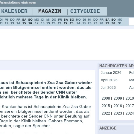
eranstaltung eintragen
|
|
KALENDER
MAGAZIN
CITYGUIDE
DI
MI
DO
FR
SA
SO
MO
DI
MI
DO
FR
SA
SO
MO
DI
MI
DO
FR
SA
SO
MO
11
12
13
14
15
16
17
18
19
20
21
22
23
24
25
26
27
28
29
30
31
NACHRICHTEN AR
Januar 2026
Fe
April 2026
Ma
aus ist Schauspielerin Zsa Zsa Gabor wieder
sei ein Blutgerinnsel entfernt worden, das als
Juli 2026
Au
 sei, berichtete der Sender CNN unter
htlich mehrere Tage in der Klinik bleiben.
2008
2009
2010
|
|
2015
2016
2017
m Krankenhaus ist Schauspielerin Zsa Zsa Gabor
|
|
en sei ein Blutgerinnsel entfernt worden, das als
2022
2023
2024
|
|
i, berichtete der Sender CNN unter Berufung auf
Tage in der Klinik bleiben. Gabors Ehemann,
rufen, sagte der Sprecher.
ANZEIGE