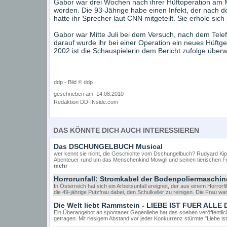
Gabor war drei Wochen nach ihrer Hüftoperation am
worden. Die 93-Jährige habe einen Infekt, der nach d
hatte ihr Sprecher laut CNN mitgeteilt. Sie erhole sich j
Gabor war Mitte Juli bei dem Versuch, nach dem Telef
darauf wurde ihr bei einer Operation ein neues Hüftge
2002 ist die Schauspielerin dem Bericht zufolge über
ddp - Bild © ddp
geschrieben am: 14.08.2010
Redaktion DD-INside.com
DAS KÖNNTE DICH AUCH INTERESSIEREN
Das DSCHUNGELBUCH Musical
wer kennt sie nicht, die Geschichte vom Dschungelbuch? Rudyard Kipli
Abenteuer rund um das Menschenkind Mowgli und seinen tierischen Fr
mehr
Horrorunfall: Stromkabel der Bodenpoliermaschine
In Österreich hat sich ein Arbeitsunfall ereignet, der aus einem Horrorf
die 49-jährige Putzfrau dabei, den Schulkeller zu reinigen. Die Frau w
Die Welt liebt Rammstein - LIEBE IST FUER ALLE
Ein Überangebot an spontaner Gegenliebe hat das soeben veröffentl
getragen. Mit riesigem Abstand vor jeder Konkurrenz stürmte "Liebe ist f