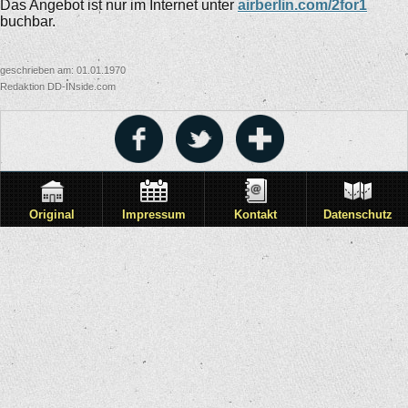
Das Angebot ist nur im Internet unter
airberlin
.com/2for1
buchbar.
geschrieben am: 01.01.1970
Redaktion DD-INside.com
Original
Impressum
Kontakt
Datenschutz