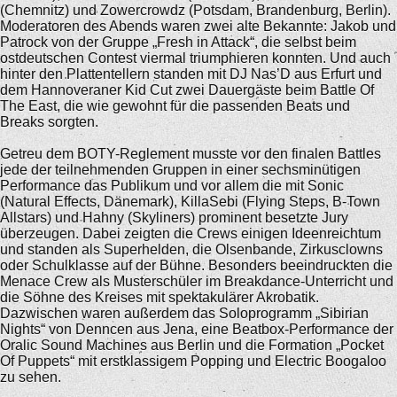
(Chemnitz) und Zowercrowdz (Potsdam, Brandenburg, Berlin).
Moderatoren des Abends waren zwei alte Bekannte: Jakob und
Patrock von der Gruppe „Fresh in Attack“, die selbst beim
ostdeutschen Contest viermal triumphieren konnten. Und auch
hinter den Plattentellern standen mit DJ Nas’D aus Erfurt und
dem Hannoveraner Kid Cut zwei Dauergäste beim Battle Of
The East, die wie gewohnt für die passenden Beats und
Breaks sorgten.
Getreu dem BOTY-Reglement musste vor den finalen Battles
jede der teilnehmenden Gruppen in einer sechsminütigen
Performance das Publikum und vor allem die mit Sonic
(Natural Effects, Dänemark), KillaSebi (Flying Steps, B-Town
Allstars) und Hahny (Skyliners) prominent besetzte Jury
überzeugen. Dabei zeigten die Crews einigen Ideenreichtum
und standen als Superhelden, die Olsenbande, Zirkusclowns
oder Schulklasse auf der Bühne. Besonders beeindruckten die
Menace Crew als Musterschüler im Breakdance-Unterricht und
die Söhne des Kreises mit spektakulärer Akrobatik.
Dazwischen waren außerdem das Soloprogramm „Sibirian
Nights“ von Denncen aus Jena, eine Beatbox-Performance der
Oralic Sound Machines aus Berlin und die Formation „Pocket
Of Puppets“ mit erstklassigem Popping und Electric Boogaloo
zu sehen.