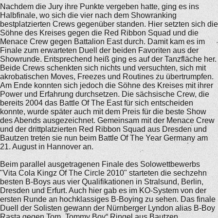
Nachdem die Jury ihre Punkte vergeben hatte, ging es ins
Halbfinale, wo sich die vier nach dem Showranking
bestplatzierten Crews gegenüber standen. Hier setzten sich die
Söhne des Kreises gegen die Red Ribbon Squad und die
Menace Crew gegen Battalion East durch. Damit kam es im
Finale zum erwarteten Duell der beiden Favoriten aus der
Showrunde. Entsprechend heiß ging es auf der Tanzfläche her.
Beide Crews schenkten sich nichts und versuchten, sich mit
akrobatischen Moves, Freezes und Routines zu übertrumpfen.
Am Ende konnten sich jedoch die Söhne des Kreises mit ihrer
Power und Erfahrung durchsetzen. Die sächsische Crew, die
bereits 2004 das Battle Of The East für sich entscheiden
konnte, wurde später auch mit dem Preis für die beste Show
des Abends ausgezeichnet. Gemeinsam mit der Menace Crew
und der drittplatzierten Red Ribbon Squad aus Dresden und
Bautzen treten sie nun beim Battle Of The Year Germany am
21. August in Hannover an.
Beim parallel ausgetragenen Finale des Solowettbewerbs
"Vita Cola Kingz Of The Circle 2010" starteten die sechzehn
besten B-Boys aus vier Qualifikationen in Stralsund, Berlin,
Dresden und Erfurt. Auch hier gab es im KO-System von der
ersten Runde an hochklassiges B-Boying zu sehen. Das finale
Duell der Solisten gewann der Nürnberger Lyndon alias B-Boy
Rasta gegen Tom „Tommy Boy“ Ringel aus Bautzen.