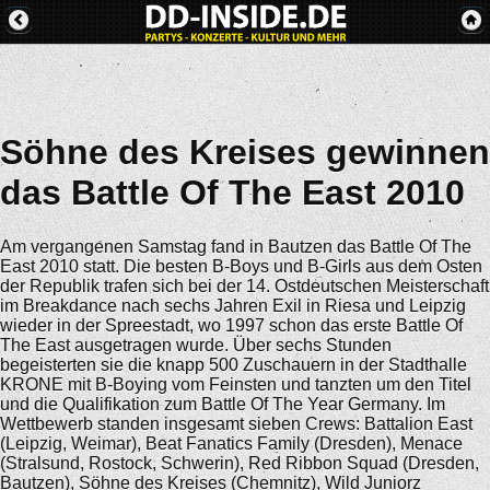
Söhne des Kreises gewinnen
das Battle Of The East 2010
Am vergangenen Samstag fand in Bautzen das Battle Of The
East 2010 statt. Die besten B-Boys und B-Girls aus dem Osten
der Republik trafen sich bei der 14. Ostdeutschen Meisterschaft
im Breakdance nach sechs Jahren Exil in Riesa und Leipzig
wieder in der Spreestadt, wo 1997 schon das erste Battle Of
The East ausgetragen wurde. Über sechs Stunden
begeisterten sie die knapp 500 Zuschauern in der Stadthalle
KRONE mit B-Boying vom Feinsten und tanzten um den Titel
und die Qualifikation zum Battle Of The Year Germany. Im
Wettbewerb standen insgesamt sieben Crews: Battalion East
(Leipzig, Weimar), Beat Fanatics Family (Dresden), Menace
(Stralsund, Rostock, Schwerin), Red Ribbon Squad (Dresden,
Bautzen), Söhne des Kreises (Chemnitz), Wild Juniorz