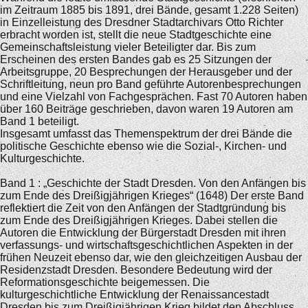
im Zeitraum 1885 bis 1891, drei Bände, gesamt 1.228 Seiten)
in Einzelleistung des Dresdner Stadtarchivars Otto Richter
erbracht worden ist, stellt die neue Stadtgeschichte eine
Gemeinschaftsleistung vieler Beteiligter dar. Bis zum
Erscheinen des ersten Bandes gab es 25 Sitzungen der
Arbeitsgruppe, 20 Besprechungen der Herausgeber und der
Schriftleitung, neun pro Band geführte Autorenbesprechungen
und eine Vielzahl von Fachgesprächen. Fast 70 Autoren haben
über 160 Beiträge geschrieben, davon waren 19 Autoren am
Band 1 beteiligt.
Insgesamt umfasst das Themenspektrum der drei Bände die
politische Geschichte ebenso wie die Sozial-, Kirchen- und
Kulturgeschichte.
Band 1 : „Geschichte der Stadt Dresden. Von den Anfängen bis
zum Ende des Dreißigjährigen Krieges“ (1648) Der erste Band
reflektiert die Zeit von den Anfängen der Stadtgründung bis
zum Ende des Dreißigjährigen Krieges. Dabei stellen die
Autoren die Entwicklung der Bürgerstadt Dresden mit ihren
verfassungs- und wirtschaftsgeschichtlichen Aspekten in der
frühen Neuzeit ebenso dar, wie den gleichzeitigen Ausbau der
Residenzstadt Dresden. Besondere Bedeutung wird der
Reformationsgeschichte beigemessen. Die
kulturgeschichtliche Entwicklung der Renaissancestadt
Dresden bis zum Dreißigjährigen Krieg bildet den Abschluss