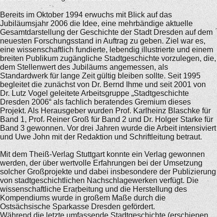
Bereits im Oktober 1994 erwuchs mit Blick auf das
Jubiläumsjahr 2006 die Idee, eine mehrbändige aktuelle
Gesamtdarstellung der Geschichte der Stadt Dresden auf dem
neuesten Forschungsstand in Auftrag zu geben. Ziel war es,
eine wissenschaftlich fundierte, lebendig illustrierte und einem
breiten Publikum zugängliche Stadtgeschichte vorzulegen, die,
dem Stellenwert des Jubiläums angemessen, als
Standardwerk für lange Zeit gültig bleiben sollte. Seit 1995
begleitet die zunächst von Dr. Bernd Ihme und seit 2001 von
Dr. Lutz Vogel geleitete Arbeitsgruppe „Stadtgeschichte
Dresden 2006“ als fachlich beratendes Gremium dieses
Projekt. Als Herausgeber wurden Prof. Karlheinz Blaschke für
Band 1, Prof. Reiner Groß für Band 2 und Dr. Holger Starke für
Band 3 gewonnen. Vor drei Jahren wurde die Arbeit intensiviert
und Uwe John mit der Redaktion und Schriftleitung betraut.
Mit dem Theiß-Verlag Stuttgart konnte ein Verlag gewonnen
werden, der über wertvolle Erfahrungen bei der Umsetzung
solcher Großprojekte und dabei insbesondere der Publizierung
von stadtgeschichtlichen Nachschlagewerken verfügt. Die
wissenschaftliche Erarbeitung und die Herstellung des
Kompendiums wurde in großem Maße durch die
Ostsächsische Sparkasse Dresden gefördert.
Während die letzte umfassende Stadtgeschichte (erschienen