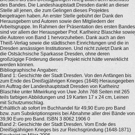
des Bandes. Die Landeshauptstadt Dresden dankt an dieser
Stelle all jenen, die zum Gelingen dieses Projektes
beigetragen haben. An erster Stelle gebührt der Dank den
Herausgebern und Autoren sowie den Mitgliedern der
Arbeitsgruppe. Im Rahmen der Präsentation des ersten Bandes
sind vor allem der Herausgeber Prof. Karlheinz Blaschke sowie
die Autoren von Band 1 hervorzuheben. Dank auch an den
Theiß-Verlag sowie die städtischen Einrichtungen und die in
Dresden ansässigen Institutionen. Und nicht zuletzt Dank an
die Ostsächsische Sparkasse Dresden, ohne deren
großzügige Förderung dieses Projekt nicht hätte verwirklicht
werden können.
Bibliographische Angaben:
Band 1: Geschichte der Stadt Dresden. Von den Anfängen bis
zum Ende des Dreißigjährigen Krieges (1648) Herausgegeben
im Auftrag der Landeshauptstadt Dresden von Karlheinz
Blaschke unter Mitwirkung von Uwe John 768 Seiten mit 265
teils farbigen Abbildungen und 19 Karten 17 x 24 cm, Leinen
mit Schutzumschlag.
Erhältlich ab sofort im Buchhandel für 49,90 Euro pro Band
bzw. zum Subskriptionspreis bei Abnahme aller drei Bände von
39,90 Euro pro Band. ISBN 3 8062 1906 0
Band 2: Geschichte der Stadt Dresden. Vom Ende des
Dreißigjährigen Krieges bis zur Reichsgründung (1648-1871)