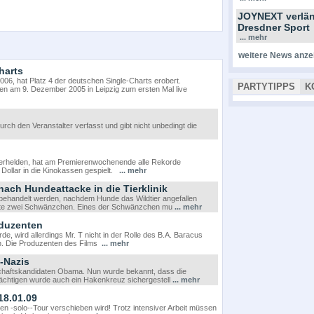
JOYNEXT verlän
Dresdner Sport
... mehr
weitere News anze
harts
06, hat Platz 4 der deutschen Single-Charts erobert.
PARTYTIPPS
K
 am 9. Dezember 2005 in Leipzig zum ersten Mal live
rch den Veranstalter verfasst und gibt nicht unbedingt die
perhelden, hat am Premierenwochenende alle Rekorde
 Dollar in die Kinokassen gespielt.
... mehr
ach Hundeattacke in die Tierklinik
 behandelt werden, nachdem Hunde das Wildtier angefallen
hatte zwei Schwänzchen. Eines der Schwänzchen mu
... mehr
oduzenten
e, wird allerdings Mr. T nicht in der Rolle des B.A. Baracus
h. Die Produzenten des Films
... mehr
-Nazis
tschaftskandidaten Obama. Nun wurde bekannt, dass die
ächtigen wurde auch ein Hakenkreuz sichergestell
... mehr
18.01.09
ten -solo--Tour verschieben wird! Trotz intensiver Arbeit müssen