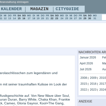
eranstaltung eintragen
|
|
KALENDER
MAGAZIN
CITYGUIDE
DI
MI
DO
FR
SA
SO
MO
DI
MI
DO
FR
SA
SO
MO
DI
MI
DO
FR
SA
SO
MO
11
12
13
14
15
16
17
18
19
20
21
22
23
24
25
26
27
28
29
30
31
NACHRICHTEN AR
Januar 2026
Fe
April 2026
Ma
Juli 2026
Au
Carolaschlösschen zum legendären und
2008
2009
2010
|
|
2015
2016
2017
n mit seiner traumhaften Kulisse im Look der
|
|
2022
2023
2024
|
|
Musikgeschichte auf. Von New Wave über Soul,
Duran Duran, Barry White, Chaka Khan, Frankie
ANZEIGE
, Cameo, Gloria Gaynor, Kool+The Gang,