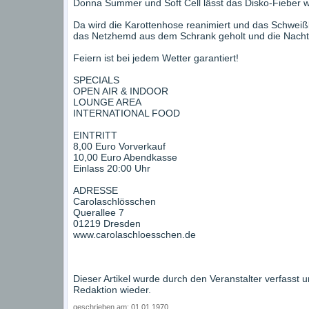
Donna Summer und Soft Cell lässt das Disko-Fieber w
Da wird die Karottenhose reanimiert und das Schwei
das Netzhemd aus dem Schrank geholt und die Nach
Feiern ist bei jedem Wetter garantiert!
SPECIALS
OPEN AIR & INDOOR
LOUNGE AREA
INTERNATIONAL FOOD
EINTRITT
8,00 Euro Vorverkauf
10,00 Euro Abendkasse
Einlass 20:00 Uhr
ADRESSE
Carolaschlösschen
Querallee 7
01219 Dresden
www.carolaschloesschen.de
Dieser Artikel wurde durch den Veranstalter verfasst 
Redaktion wieder.
geschrieben am: 01.01.1970