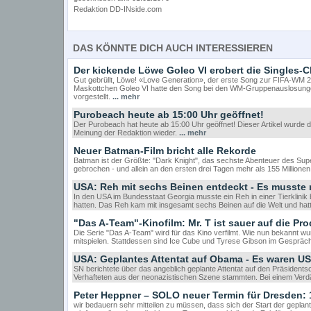
Redaktion DD-INside.com
DAS KÖNNTE DICH AUCH INTERESSIEREN
Der kickende Löwe Goleo VI erobert die Singles-C
Gut gebrüllt, Löwe! «Love Generation», der erste Song zur FIFA-WM 20
Maskottchen Goleo VI hatte den Song bei den WM-Gruppenauslosungen
vorgestellt.
... mehr
Purobeach heute ab 15:00 Uhr geöffnet!
Der Purobeach hat heute ab 15:00 Uhr geöffnet! Dieser Artikel wurde du
Meinung der Redaktion wieder.
... mehr
Neuer Batman-Film bricht alle Rekorde
Batman ist der Größte: "Dark Knight", das sechste Abenteuer des Su
gebrochen - und allein an den ersten drei Tagen mehr als 155 Millionen
USA: Reh mit sechs Beinen entdeckt - Es musste n
In den USA im Bundesstaat Georgia musste ein Reh in einer Tierklinik
hatten. Das Reh kam mit insgesamt sechs Beinen auf die Welt und 
"Das A-Team"-Kinofilm: Mr. T ist sauer auf die Pr
Die Serie "Das A-Team" wird für das Kino verfilmt. Wie nun bekannt wurd
mitspielen. Stattdessen sind Ice Cube und Tyrese Gibson im Gespräc
USA: Geplantes Attentat auf Obama - Es waren US
SN berichtete über das angeblich geplante Attentat auf den Präsiden
Verhafteten aus der neonazistischen Szene stammten. Bei einem Verd
Peter Heppner – SOLO neuer Termin für Dresden: 
wir bedauern sehr mitteilen zu müssen, dass sich der Start der geplan