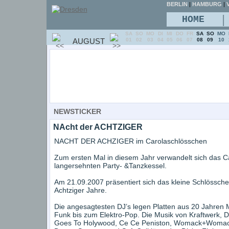
BERLIN
|
HAMBURG
|
V
|
HOME
SA
SO
MO
DI
MI
DO
FR
SA
SO
MO
AUGUST
01
02
03
04
05
06
07
08
09
10
NEWSTICKER
NAcht der ACHTZIGER
NACHT DER ACHZIGER im Carolaschlösschen
Zum ersten Mal in diesem Jahr verwandelt sich das 
langersehnten Party- &Tanzkessel.
Am 21.09.2007 präsentiert sich das kleine Schlössche
Achtziger Jahre.
Die angesagtesten DJ’s legen Platten aus 20 Jahren 
Funk bis zum Elektro-Pop. Die Musik von Kraftwerk, 
Goes To Holywood, Ce Ce Peniston, Womack+Womack