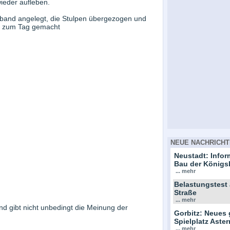
ieder aufleben.
ßband angelegt, die Stulpen übergezogen und
t zum Tag gemacht
NEUE NACHRICHT
Neustadt: Info
Bau der Königs
... mehr
Belastungstest
Straße
... mehr
und gibt nicht unbedingt die Meinung der
Gorbitz: Neues 
Spielplatz Ast
... mehr