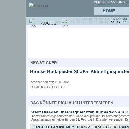
BERLIN
|
HAMBURG
|
V
|
HOME
SA
SO
MO
DI
MI
DO
FR
SA
SO
MO
AUGUST
01
02
03
04
05
06
07
08
09
10
NEWSTICKER
Brücke Budapester Straße: Aktuell gesperrte
geschrieben am: 19.05.2026
Redaktion DD-INside.com
DAS KÖNNTE DICH AUCH INTERESSIEREN
Stadt Dresden untersagt rechten Aufmarsch am 19
Die Versammlungsbehörde der Landeshauptstadt Dresden hat gestern 
Versammlungsanmelder für den 19. Februar in Dresden versendet. Es
HERBERT GRÖNEMEYER am 2. Juni 2012 in Dresden