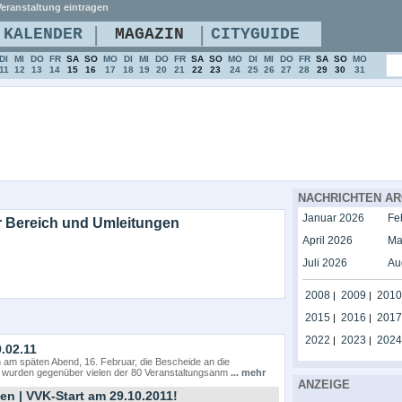
eranstaltung eintragen
|
|
KALENDER
MAGAZIN
CITYGUIDE
DI
MI
DO
FR
SA
SO
MO
DI
MI
DO
FR
SA
SO
MO
DI
MI
DO
FR
SA
SO
MO
11
12
13
14
15
16
17
18
19
20
21
22
23
24
25
26
27
28
29
30
31
NACHRICHTEN AR
Januar 2026
Fe
r Bereich und Umleitungen
April 2026
Ma
Juli 2026
Au
2008
2009
2010
|
|
2015
2016
2017
|
|
2022
2023
2024
|
|
.02.11
am späten Abend, 16. Februar, die Bescheide an die
 wurden gegenüber vielen der 80 Veranstaltungsanm
... mehr
ANZEIGE
 | VVK-Start am 29.10.2011!