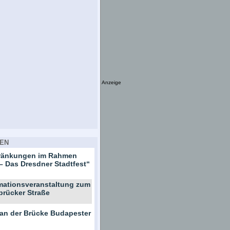
Anzeige
EN
hränkungen im Rahmen
– Das Dresdner Stadtfest“
rmationsveranstaltung zum
brücker Straße
 an der Brücke Budapester