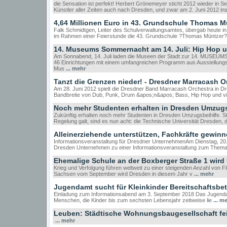
die Sensation ist perfekt! Herbert Grönemeyer sticht 2012 wieder in S
Künstler aller Zeiten auch nach Dresden, und zwar am 2. Juni 2012 
4,64 Millionen Euro in 43. Grundschule Thomas Mü
Falk Schmidtgen, Leiter des Schulverwaltungsamtes, übergab heute in 
im Rahmen einer Feierstunde die 43. Grundschule ?Thomas Müntzer?, 
14. Museums Sommernacht am 14. Juli: Hip Hop 
Am Sonnabend, 14. Juli laden die Museen der Stadt zur 14. MUSE
46 Einrichtungen mit einem umfangreichen Programm aus Ausstellungs
Mus
... mehr
Tanzt die Grenzen nieder! - Dresdner Marracash O
Am 28. Juni 2012 spielt die Dresdner Band Marracash Orchestra in Dr
Bandbreite von Dub, Punk, Drum &apos;n&apos; Bass, Hip Hop und v
Noch mehr Studenten erhalten in Dresden Umzugs
Zukünftig erhalten noch mehr Studenten in Dresden Umzugsbeihilfe. Stat
Regelung galt, sind es nun acht: die Technische Universität Dresden,
Alleinerziehende unterstützen, Fachkräfte gewin
Informationsveranstaltung für Dresdner UnternehmenAm Dienstag, 20. 
Dresden Unternehmen zu einer Informationsveranstaltung zum Thema
Ehemalige Schule an der Boxberger Straße 1 wird 
Krieg und Verfolgung führen weltweit zu einer steigenden Anzahl von F
Sachsen vom September wird Dresden in diesem Jahr v
... mehr
Jugendamt sucht für Kleinkinder Bereitschaftsbet
Einladung zum Informationsabend am 3. September 2018 Das Jugenda
Menschen, die Kinder bis zum sechsten Lebensjahr zeitweise lie
... m
Leuben: Städtische Wohnungsbaugesellschaft feie
... mehr