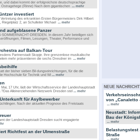
ee, und dabei kommt der erfolgreichste deutschsprachige
ins Ostragehege (Rinne) Nach dem gigantischen
... mehr
ntzer investiert
Vertretung des erkrankten Ersten Bürgermeisters Dirk Hilbert
Riegelplatz 2, an Schulleiter Michael
... mehr
und aufgeblasene Panzer
UMS-SOMMERNACHT-DRESDEN. In diesem Jahr beteiligen sich
eröffnungen, Filmen, Lesungen, Theater, Performance und
rchestra auf Balkan-Tour
esdens Partnerstadt Skopje. Ihre grenzenlose musikalische
ielem mehr präsentieren die sechs Dresdner im
... mehr
beihilfe
t der bisher sieben Bil-dungseinrichtungen, für die die
 die Hochschule für Technik und Wi
... mehr
nen
NEUE NACHRICHT
Mai, 17 Uhr, lädt der Wirtschaftsservice der Landeshauptstadt
 ?Das Alleinerziehenden Netzwerk Dresden stel
... mehr
Verkehrseinsc
Unterkunft für Asylbewerber
von „Canaletto 
lüchtlingen. Nach der aktuellen Prognose des Freistaats
... mehr
Neustadt: Info
reuer
Bau der Königs
mt der Landeshauptstadt Dresden sucht engagierte
... mehr
ehr
Belastungstest
rt Richtfest an der Ulmenstraße
Straße
... mehr