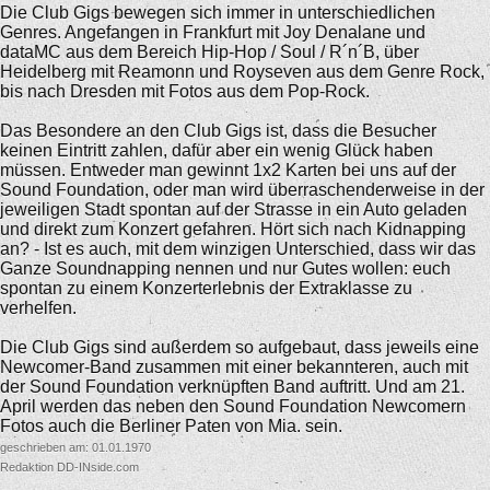
Die Club Gigs bewegen sich immer in unterschiedlichen
Genres. Angefangen in Frankfurt mit Joy Denalane und
dataMC aus dem Bereich Hip-Hop / Soul / R´n´B, über
Heidelberg mit Reamonn und Royseven aus dem Genre Rock,
bis nach Dresden mit Fotos aus dem Pop-Rock.
Das Besondere an den Club Gigs ist, dass die Besucher
keinen Eintritt zahlen, dafür aber ein wenig Glück haben
müssen. Entweder man gewinnt 1x2 Karten bei uns auf der
Sound Foundation, oder man wird überraschenderweise in der
jeweiligen Stadt spontan auf der Strasse in ein Auto geladen
und direkt zum Konzert gefahren. Hört sich nach Kidnapping
an? - Ist es auch, mit dem winzigen Unterschied, dass wir das
Ganze Soundnapping nennen und nur Gutes wollen: euch
spontan zu einem Konzerterlebnis der Extraklasse zu
verhelfen.
Die Club Gigs sind außerdem so aufgebaut, dass jeweils eine
Newcomer-Band zusammen mit einer bekannteren, auch mit
der Sound Foundation verknüpften Band auftritt. Und am 21.
April werden das neben den Sound Foundation Newcomern
Fotos auch die Berliner Paten von Mia. sein.
geschrieben am: 01.01.1970
Redaktion DD-INside.com