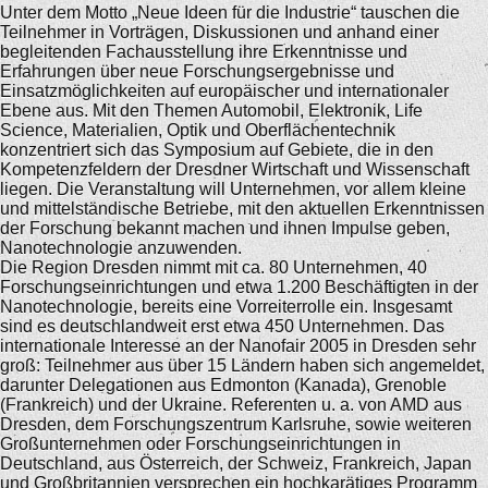
Unter dem Motto „Neue Ideen für die Industrie“ tauschen die
Teilnehmer in Vorträgen, Diskussionen und anhand einer
begleitenden Fachausstellung ihre Erkenntnisse und
Erfahrungen über neue Forschungsergebnisse und
Einsatzmöglichkeiten auf europäischer und internationaler
Ebene aus. Mit den Themen Automobil, Elektronik, Life
Science, Materialien, Optik und Oberflächentechnik
konzentriert sich das Symposium auf Gebiete, die in den
Kompetenzfeldern der Dresdner Wirtschaft und Wissenschaft
liegen. Die Veranstaltung will Unternehmen, vor allem kleine
und mittelständische Betriebe, mit den aktuellen Erkenntnissen
der Forschung bekannt machen und ihnen Impulse geben,
Nanotechnologie anzuwenden.
Die Region Dresden nimmt mit ca. 80 Unternehmen, 40
Forschungseinrichtungen und etwa 1.200 Beschäftigten in der
Nanotechnologie, bereits eine Vorreiterrolle ein. Insgesamt
sind es deutschlandweit erst etwa 450 Unternehmen. Das
internationale Interesse an der Nanofair 2005 in Dresden sehr
groß: Teilnehmer aus über 15 Ländern haben sich angemeldet,
darunter Delegationen aus Edmonton (Kanada), Grenoble
(Frankreich) und der Ukraine. Referenten u. a. von AMD aus
Dresden, dem Forschungszentrum Karlsruhe, sowie weiteren
Großunternehmen oder Forschungseinrichtungen in
Deutschland, aus Österreich, der Schweiz, Frankreich, Japan
und Großbritannien versprechen ein hochkarätiges Programm