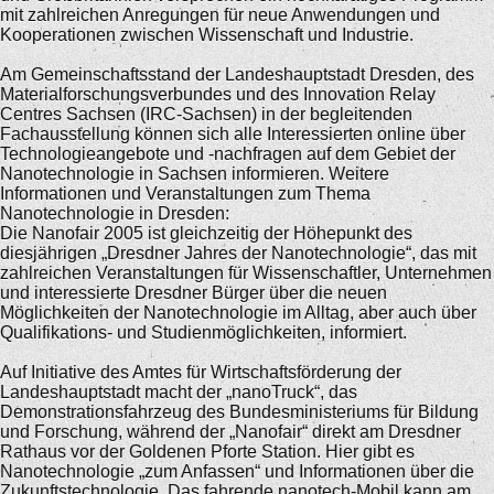
mit zahlreichen Anregungen für neue Anwendungen und
Kooperationen zwischen Wissenschaft und Industrie.
Am Gemeinschaftsstand der Landeshauptstadt Dresden, des
Materialforschungsverbundes und des Innovation Relay
Centres Sachsen (IRC-Sachsen) in der begleitenden
Fachausstellung können sich alle Interessierten online über
Technologieangebote und -nachfragen auf dem Gebiet der
Nanotechnologie in Sachsen informieren. Weitere
Informationen und Veranstaltungen zum Thema
Nanotechnologie in Dresden:
Die Nanofair 2005 ist gleichzeitig der Höhepunkt des
diesjährigen „Dresdner Jahres der Nanotechnologie“, das mit
zahlreichen Veranstaltungen für Wissenschaftler, Unternehmen
und interessierte Dresdner Bürger über die neuen
Möglichkeiten der Nanotechnologie im Alltag, aber auch über
Qualifikations- und Studienmöglichkeiten, informiert.
Auf Initiative des Amtes für Wirtschaftsförderung der
Landeshauptstadt macht der „nanoTruck“, das
Demonstrationsfahrzeug des Bundesministeriums für Bildung
und Forschung, während der „Nanofair“ direkt am Dresdner
Rathaus vor der Goldenen Pforte Station. Hier gibt es
Nanotechnologie „zum Anfassen“ und Informationen über die
Zukunftstechnologie. Das fahrende nanotech-Mobil kann am