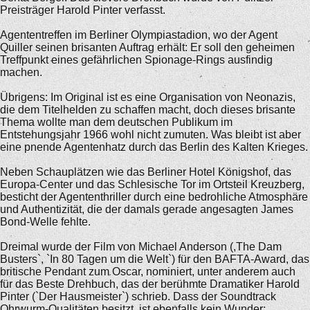
Preisträger Harold Pinter verfasst.
Agententreffen im Berliner Olympiastadion, wo der Agent
Quiller seinen brisanten Auftrag erhält: Er soll den geheimen
Treffpunkt eines gefährlichen Spionage-Rings ausfindig
machen.
Übrigens: Im Original ist es eine Organisation von Neonazis,
die dem Titelhelden zu schaffen macht, doch dieses brisante
Thema wollte man dem deutschen Publikum im
Entstehungsjahr 1966 wohl nicht zumuten. Was bleibt ist aber
eine pnende Agentenhatz durch das Berlin des Kalten Krieges.
Neben Schauplätzen wie das Berliner Hotel Königshof, das
Europa-Center und das Schlesische Tor im Ortsteil Kreuzberg,
besticht der Agententhriller durch eine bedrohliche Atmosphäre
und Authentizität, die der damals gerade angesagten James
Bond-Welle fehlte.
Dreimal wurde der Film von Michael Anderson (,The Dam
Busters`, `In 80 Tagen um die Welt`) für den BAFTA-Award, das
britische Pendant zum Oscar, nominiert, unter anderem auch
für das Beste Drehbuch, das der berühmte Dramatiker Harold
Pinter (`Der Hausmeister`) schrieb. Dass der Soundtrack
Ohrwurm-Qualitäten besitzt, ist ebenfalls kein Wunder: