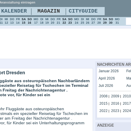
eranstaltung eintragen
|
|
KALENDER
MAGAZIN
CITYGUIDE
DI
MI
DO
FR
SA
SO
MO
DI
MI
DO
FR
SA
SO
MO
DI
MI
DO
FR
SA
SO
MO
11
12
13
14
15
16
17
18
19
20
21
22
23
24
25
26
27
28
29
30
31
NACHRICHTEN AR
Januar 2026
Fe
ort Dresden
April 2026
Ma
luggäste aus osteuropäischen Nachbarländern
pezieller Reisetag für Tschechen im Terminal
Juli 2026
Au
m Freitag der Nachrichtenagentur .
te vor, für Kinder sei ein
2008
2009
2010
|
|
2015
2016
2017
|
|
mehr Fluggäste aus osteuropäischen
2022
2023
2024
|
|
stmals ein spezieller Reisetag für Tschechen im
her am Freitag der Nachrichtenagentur .
vor, für Kinder sei ein Unterhaltungsprogramm
ANZEIGE