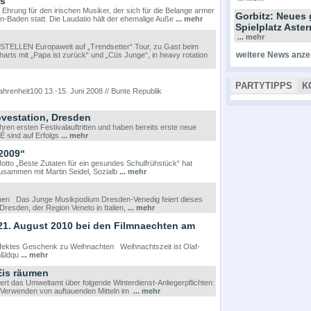
is
hrung für den irischen Musiker, der sich für die Belange armer
Gorbitz: Neues 
n-Baden statt. Die Laudatio hält der ehemalige Auße
... mehr
Spielplatz Ast
... mehr
LLEN Europaweit auf „Trendsetter“ Tour, zu Gast beim
weitere News anze
harts mit „Papa ist zurück“ und „Cüs Junge“, in heavy rotation
PARTYTIPPS
K
100 13.-15. Juni 2008 // Bunte Republik
ovestation, Dresden
ren ersten Festivalauftritten und haben bereits erste neue
É sind auf Erfolgs
... mehr
2009“
to „Beste Zutaten für ein gesundes Schulfrühstück“ hat
ammen mit Martin Seidel, Sozialb
... mehr
ehen Das Junge Musikpodium Dresden-Venedig feiert dieses
resden, der Region Veneto in Italien,
... mehr
 21. August 2010 bei den Filmnaechten am
erfektes Geschenk zu Weihnachten Weihnachtszeit ist Olaf-
r&ldqu
... mehr
Eis räumen
iert das Umweltamt über folgende Winterdienst-Anliegerpflichten:
s Verwenden von auftauenden Mitteln im
... mehr