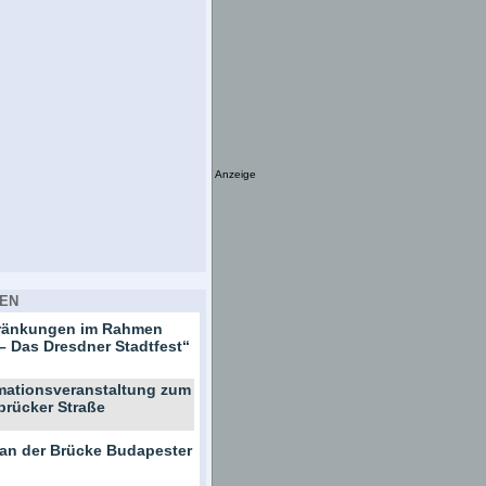
Anzeige
EN
hränkungen im Rahmen
– Das Dresdner Stadtfest“
rmationsveranstaltung zum
brücker Straße
 an der Brücke Budapester