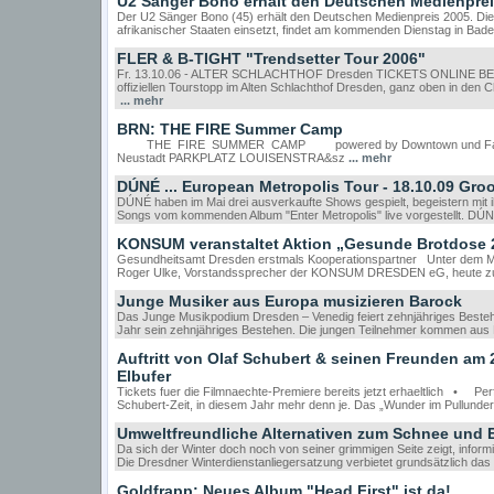
U2 Sänger Bono erhält den Deutschen Medienpre
Der U2 Sänger Bono (45) erhält den Deutschen Medienpreis 2005. Die E
afrikanischer Staaten einsetzt, findet am kommenden Dienstag in Bade
FLER & B-TIGHT "Trendsetter Tour 2006"
Fr. 13.10.06 - ALTER SCHLACHTHOF Dresden TICKETS ONLINE BESTE
offiziellen Tourstopp im Alten Schlachthof Dresden, ganz oben in den C
... mehr
BRN: THE FIRE Summer Camp
THE FIRE SUMMER CAMP powered by Downtown und Fahrenheit
Neustadt PARKPLATZ LOUISENSTRA&sz
... mehr
DÚNÉ ... European Metropolis Tour - 18.10.09 Gro
DÚNÉ haben im Mai drei ausverkaufte Shows gespielt, begeistern mit ih
Songs vom kommenden Album "Enter Metropolis" live vorgestellt. DÚN
KONSUM veranstaltet Aktion „Gesunde Brotdose 
Gesundheitsamt Dresden erstmals Kooperationspartner Unter dem Mot
Roger Ulke, Vorstandssprecher der KONSUM DRESDEN eG, heute zus
Junge Musiker aus Europa musizieren Barock
Das Junge Musikpodium Dresden – Venedig feiert zehnjähriges Best
Jahr sein zehnjähriges Bestehen. Die jungen Teilnehmer kommen aus D
Auftritt von Olaf Schubert & seinen Freunden am
Elbufer
Tickets fuer die Filmnaechte-Premiere bereits jetzt erhaeltlich • P
Schubert-Zeit, in diesem Jahr mehr denn je. Das „Wunder im Pullunde
Umweltfreundliche Alternativen zum Schnee und 
Da sich der Winter doch noch von seiner grimmigen Seite zeigt, inform
Die Dresdner Winterdienstanliegersatzung verbietet grundsätzlich da
Goldfrapp: Neues Album "Head First" ist da!