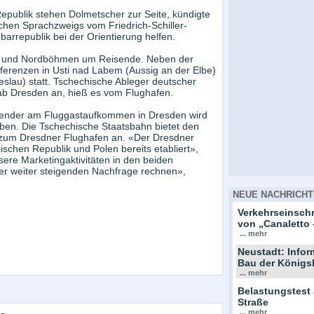
epublik stehen Dolmetscher zur Seite, kündigte
chen Sprachzweigs vom Friedrich-Schiller-
rrepublik bei der Orientierung helfen.
olen und Nordböhmen um Reisende. Neben der
erenzen in Usti nad Labem (Aussig an der Elbe)
reslau) statt. Tschechische Ableger deutscher
ab Dresden an, hieß es vom Flughafen.
eisender am Fluggastaufkommen in Dresden wird
ben. Die Tschechische Staatsbahn bietet den
e zum Dresdner Flughafen an. «Der Dresdner
schen Republik und Polen bereits etabliert»,
ere Marketingaktivitäten in den beiden
ner weiter steigenden Nachfrage rechnen»,
NEUE NACHRICHT
Verkehrseinsc
von „Canaletto 
... mehr
Neustadt: Info
Bau der Königs
... mehr
Belastungstest
Straße
... mehr