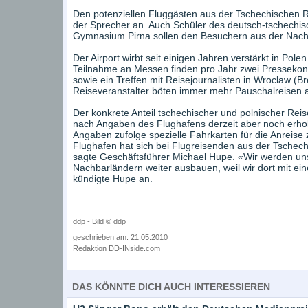
Den potenziellen Fluggästen aus der Tschechischen R
der Sprecher an. Auch Schüler des deutsch-tschechis
Gymnasium Pirna sollen den Besuchern aus der Nachba
Der Airport wirbt seit einigen Jahren verstärkt in P
Teilnahme an Messen finden pro Jahr zwei Pressekonf
sowie ein Treffen mit Reisejournalisten in Wroclaw (B
Reiseveranstalter böten immer mehr Pauschalreisen 
Der konkrete Anteil tschechischer und polnischer R
nach Angaben des Flughafens derzeit aber noch erho
Angaben zufolge spezielle Fahrkarten für die Anreis
Flughafen hat sich bei Flugreisenden aus der Tschechi
sagte Geschäftsführer Michael Hupe. «Wir werden uns
Nachbarländern weiter ausbauen, weil wir dort mit ei
kündigte Hupe an.
ddp - Bild © ddp
geschrieben am: 21.05.2010
Redaktion DD-INside.com
DAS KÖNNTE DICH AUCH INTERESSIEREN