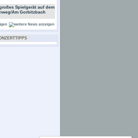
großes Spielgerät auf dem
ernweg/Am Gorbitzbach
igen
ONZERTTIPPS