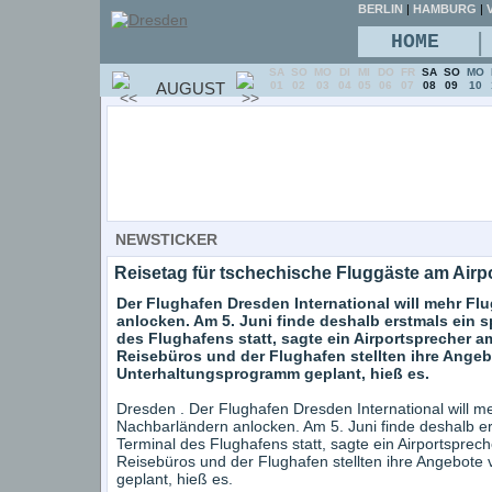
BERLIN
|
HAMBURG
|
V
|
HOME
SA
SO
MO
DI
MI
DO
FR
SA
SO
MO
AUGUST
01
02
03
04
05
06
07
08
09
10
NEWSTICKER
Reisetag für tschechische Fluggäste am Airp
Der Flughafen Dresden International will mehr F
anlocken. Am 5. Juni finde deshalb erstmals ein s
des Flughafens statt, sagte ein Airportsprecher a
Reisebüros und der Flughafen stellten ihre Angebo
Unterhaltungsprogramm geplant, hieß es.
Dresden . Der Flughafen Dresden International will 
Nachbarländern anlocken. Am 5. Juni finde deshalb er
Terminal des Flughafens statt, sagte ein Airportsprec
Reisebüros und der Flughafen stellten ihre Angebote 
geplant, hieß es.