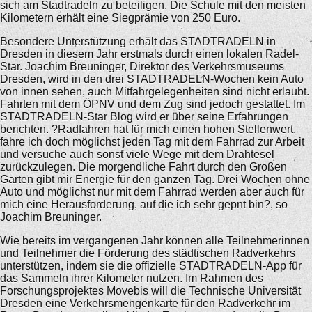
sich am Stadtradeln zu beteiligen. Die Schule mit den meisten
Kilometern erhält eine Siegprämie von 250 Euro.
Besondere Unterstützung erhält das STADTRADELN in
Dresden in diesem Jahr erstmals durch einen lokalen Radel-
Star. Joachim Breuninger, Direktor des Verkehrsmuseums
Dresden, wird in den drei STADTRADELN-Wochen kein Auto
von innen sehen, auch Mitfahrgelegenheiten sind nicht erlaubt.
Fahrten mit dem ÖPNV und dem Zug sind jedoch gestattet. Im
STADTRADELN-Star Blog wird er über seine Erfahrungen
berichten. ?Radfahren hat für mich einen hohen Stellenwert,
fahre ich doch möglichst jeden Tag mit dem Fahrrad zur Arbeit
und versuche auch sonst viele Wege mit dem Drahtesel
zurückzulegen. Die morgendliche Fahrt durch den Großen
Garten gibt mir Energie für den ganzen Tag. Drei Wochen ohne
Auto und möglichst nur mit dem Fahrrad werden aber auch für
mich eine Herausforderung, auf die ich sehr gepnt bin?, so
Joachim Breuninger.
Wie bereits im vergangenen Jahr können alle Teilnehmerinnen
und Teilnehmer die Förderung des städtischen Radverkehrs
unterstützen, indem sie die offizielle STADTRADELN-App für
das Sammeln ihrer Kilometer nutzen. Im Rahmen des
Forschungsprojektes Movebis will die Technische Universität
Dresden eine Verkehrsmengenkarte für den Radverkehr im