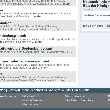
uni 2012 bringen Musiker bereits zum zehnten Mal die
Neustadt: Info
 ?Fête de la Musique? in der Landeshauptstadt Sac
... mehr
Bau der Königs
... mehr
en
dafür modernisierte Anlage im Hugo-Bürkner-Park im Stadtteil
weitere News anze
 Verschleiß und Zerstörun
... mehr
usbauen
PARTYTIPPS
K
raussichtlich 22. Dezember der Geh- und Radweg
rehlen, auf einer Länge von rund 940 Metern
... mehr
ndeshauptstadt
 bis etwa Mitte Februar werden im Bereich Albertpark, nahe der
Heideseite), Holzeinschla
... mehr
raße wird bis September gebaut
tember die Kreuzung Magdeburger Straße/Weißeritzstraße.
...
k ganz oder teilweise geöffnet
inrichtungen wiederum zu Einschränkungen für Eltern und
ch Außenstellen) geschlossen bl
... mehr
es
on Fundgegenst&#228;nden an. Es handelt sich dabei um
#228;nde sowie Gegenst&#228;nde aus Nachl&
... mehr
de | Blasewitz: Mehr Sicherheit für Radfahrer auf der Hüblerstraße
gen Dresden
Information
Mein Dresden
Sä
Mobile Version
Stadtfest Dresden
B
Mediadaten