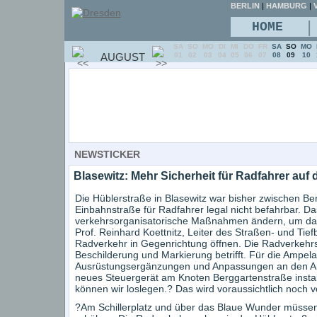
BERLIN
|
HAMBURG
|
V
|
HOME
SA
SO
MO
DI
MI
DO
FR
SA
SO
MO
AUGUST
01
02
03
04
05
06
07
08
09
10
NEWSTICKER
Blasewitz: Mehr Sicherheit für Radfahrer auf 
Die Hüblerstraße in Blasewitz war bisher zwischen Ber
Einbahnstraße für Radfahrer legal nicht befahrbar. D
verkehrsorganisatorische Maßnahmen ändern, um dami
Prof. Reinhard Koettnitz, Leiter des Straßen- und Tie
Radverkehr in Gegenrichtung öffnen. Die Radverkehrsa
Beschilderung und Markierung betrifft. Für die Ampela
Ausrüstungsergänzungen und Anpassungen an den An
neues Steuergerät am Knoten Berggartenstraße installi
können wir loslegen.? Das wird voraussichtlich noch v
?Am Schillerplatz und über das Blaue Wunder müssen 