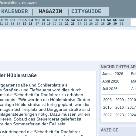
eranstaltung eintragen
|
|
KALENDER
MAGAZIN
CITYGUIDE
DI
MI
DO
FR
SA
SO
MO
DI
MI
DO
FR
SA
SO
MO
DI
MI
DO
FR
SA
SO
MO
11
12
13
14
15
16
17
18
19
20
21
22
23
24
25
26
27
28
29
30
31
NACHRICHTEN AR
Januar 2026
Fe
der Hüblerstraße
April 2026
Ma
ggartenstraße und Schillerplatz als
Juli 2026
Au
as Straßen- und Tiefbauamt wird dies durch
t die Sicherheit für Radfahrer zu erhöhen.
fbauamts: ?Wir werden die Hüblerstraße für den
2008
2009
2010
|
|
nlage Hüblerstraße ist fertig geplant, was die
2015
2016
2017
|
|
nlagen Schillerplatz und Berggartenstraße sind
lagensteuerungen nötig. Dazu müssen wir ein
2022
2023
2024
|
|
eren. Sobald das Steuergerät geliefert ist,
or den Sommerferien der Fall sein.
ANZEIGE
wir dringend die Sicherheit für Radfahrer