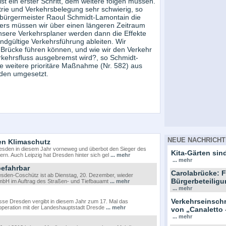
t ein erster Schritt, dem weitere folgen müssen.
etrie und Verkehrsbelegung sehr schwierig, so
aubürgermeister Raoul Schmidt-Lamontain die
rs müssen wir über einen längeren Zeitraum
Unsere Verkehrsplaner werden dann die Effekte
dgültige Verkehrsführung ableiten. Wir
 Brücke führen können, und wie wir den Verkehr
erkehrsfluss ausgebremst wird?, so Schmidt-
e weitere prioritäre Maßnahme (Nr. 582) aus
den umgesetzt.
NEUE NACHRICHT
en Klimaschutz
Dresden in diesem Jahr vorneweg und überbot den Sieger des
Kita-Gärten sind
rn. Auch Leipzig hat Dresden hinter sich gel
... mehr
... mehr
befahrbar
Carolabrücke: F
sden-Coschütz ist ab Dienstag, 20. Dezember, wieder
Bürgerbeteiligu
GmbH im Auftrag des Straßen- und Tiefbauamt
... mehr
... mehr
Verkehrseinsc
sse Dresden vergibt in diesem Jahr zum 17. Mal das
Kooperation mit der Landeshauptstadt Dresde
... mehr
von „Canaletto 
... mehr