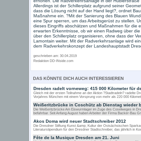
erhöhen. Die Radverkehrsanlage in der Hüblerstraße is
Allerdings ist der Schillerplatz aufgrund seiner Geom
dass die Lösung nicht auf der Hand liegt?, ordnet B
Maßnahme ein. ?Mit der Sanierung des Blauen Wunde
eine Spur sperren, um das Arbeitsgerüst zu stellen. 
dieses Eingriffs abschätzen und Maßnahmen für die en
erwarten Erkenntnisse, ob wir einen Radweg über die
über den Schillerplatz organisieren, ohne dass der V
Lamontain weiter. Mit der Radverkehrsanlage wird ein
dem Radverkehrskonzept der Landeshauptstadt Dres
geschrieben am: 30.04.2019
Redaktion DD-INside.com
DAS KÖNNTE DICH AUCH INTERESSIEREN
Dresden radelt vorneweg: 415 000 Kilometer für d
Gleich mit der ersten Teilnahme an der Aktion ?Stadtradeln? radelte 
Vorjahres München mit einem Vorsprung von mehr als 220 000 Kilomete
Weißeritzbrücke in Coschütz ab Dienstag wieder 
Die Weißeritzbrücke Am Eiswurmlager im Zuge des Coselweges in Dre
befahrbar. Seit Anfang August haben Arbeiter der Firma Backer-Bau 
Akos Doma wird neuer Stadtschreiber 2012
Die Dresdner Stiftung Kunst &amp; Kultur der Ostsächsischen Sparka
Literaturstipendium für den Dresdner Stadtschreiber, das jährlich in 
Fête de la Musique Dresden am 21. Juni