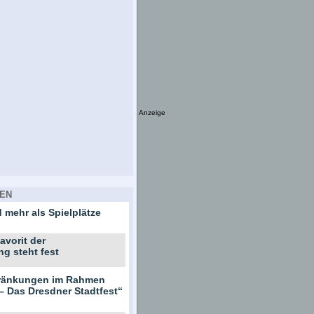
Anzeige
EN
 mehr als Spielplätze
avorit der
ng steht fest
hränkungen im Rahmen
– Das Dresdner Stadtfest“