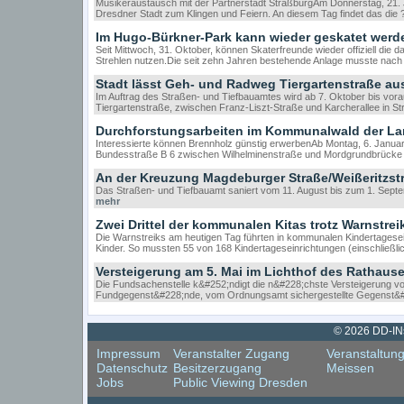
Musikeraustausch mit der Partnerstadt StraßburgAm Donnerstag, 21. J
Dresdner Stadt zum Klingen und Feiern. An diesem Tag findet das die
Im Hugo-Bürkner-Park kann wieder geskatet werd
Seit Mittwoch, 31. Oktober, können Skaterfreunde wieder offiziell die 
Strehlen nutzen.Die seit zehn Jahren bestehende Anlage musste nach
Stadt lässt Geh- und Radweg Tiergartenstraße a
Im Auftrag des Straßen- und Tiefbauamtes wird ab 7. Oktober bis vo
Tiergartenstraße, zwischen Franz-Liszt-Straße und Karcherallee in St
Durchforstungsarbeiten im Kommunalwald der La
Interessierte können Brennholz günstig erwerbenAb Montag, 6. Januar,
Bundesstraße B 6 zwischen Wilhelminenstraße und Mordgrundbrücke (
An der Kreuzung Magdeburger Straße/Weißeritzst
Das Straßen- und Tiefbauamt saniert vom 11. August bis zum 1. Sep
mehr
Zwei Drittel der kommunalen Kitas trotz Warnstrei
Die Warnstreiks am heutigen Tag führten in kommunalen Kindertagese
Kinder. So mussten 55 von 168 Kindertageseinrichtungen (einschließli
Versteigerung am 5. Mai im Lichthof des Rathaus
Die Fundsachenstelle k&#252;ndigt die n&#228;chste Versteigerung v
Fundgegenst&#228;nde, vom Ordnungsamt sichergestellte Gegenst&
© 2026 DD-INsi
Impressum
Veranstalter Zugang
Veranstaltun
Datenschutz
Besitzerzugang
Meissen
Jobs
Public Viewing Dresden
Cookie Consent plugin for the EU cookie law