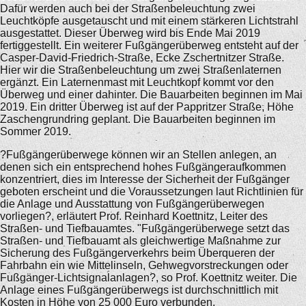
Dafür werden auch bei der Straßenbeleuchtung zwei
Leuchtköpfe ausgetauscht und mit einem stärkeren Lichtstrahl
ausgestattet. Dieser Überweg wird bis Ende Mai 2019
fertiggestellt. Ein weiterer Fußgängerüberweg entsteht auf der
Casper-David-Friedrich-Straße, Ecke Zschertnitzer Straße.
Hier wir die Straßenbeleuchtung um zwei Straßenlaternen
ergänzt. Ein Laternenmast mit Leuchtkopf kommt vor den
Überweg und einer dahinter. Die Bauarbeiten beginnen im Mai
2019. Ein dritter Überweg ist auf der Pappritzer Straße, Höhe
Zaschengrundring geplant. Die Bauarbeiten beginnen im
Sommer 2019.
?Fußgängerüberwege können wir an Stellen anlegen, an
denen sich ein entsprechend hohes Fußgängeraufkommen
konzentriert, dies im Interesse der Sicherheit der Fußgänger
geboten erscheint und die Voraussetzungen laut Richtlinien für
die Anlage und Ausstattung von Fußgängerüberwegen
vorliegen?, erläutert Prof. Reinhard Koettnitz, Leiter des
Straßen- und Tiefbauamtes. "Fußgängerüberwege setzt das
Straßen- und Tiefbauamt als gleichwertige Maßnahme zur
Sicherung des Fußgängerverkehrs beim Überqueren der
Fahrbahn ein wie Mittelinseln, Gehwegvorstreckungen oder
Fußgänger-Lichtsignalanlagen?, so Prof. Koettnitz weiter. Die
Anlage eines Fußgängerüberwegs ist durchschnittlich mit
Kosten in Höhe von 25 000 Euro verbunden.