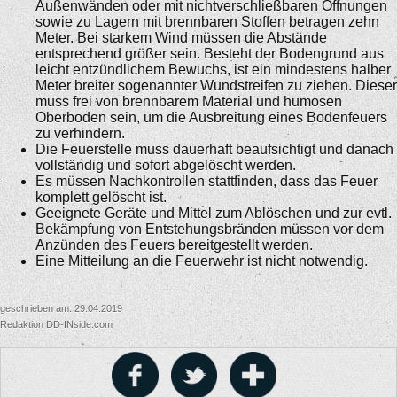
Außenwänden oder mit nichtverschließbaren Öffnungen
sowie zu Lagern mit brennbaren Stoffen betragen zehn
Meter. Bei starkem Wind müssen die Abstände
entsprechend größer sein. Besteht der Bodengrund aus
leicht entzündlichem Bewuchs, ist ein mindestens halber
Meter breiter sogenannter Wundstreifen zu ziehen. Dieser
muss frei von brennbarem Material und humosen
Oberboden sein, um die Ausbreitung eines Bodenfeuers
zu verhindern.
Die Feuerstelle muss dauerhaft beaufsichtigt und danach
vollständig und sofort abgelöscht werden.
Es müssen Nachkontrollen stattfinden, dass das Feuer
komplett gelöscht ist.
Geeignete Geräte und Mittel zum Ablöschen und zur evtl.
Bekämpfung von Entstehungsbränden müssen vor dem
Anzünden des Feuers bereitgestellt werden.
Eine Mitteilung an die Feuerwehr ist nicht notwendig.
geschrieben am: 29.04.2019
Redaktion DD-INside.com