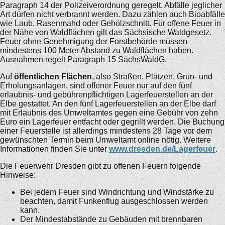
Paragraph 14 der Polizeiverordnung geregelt. Abfälle jeglicher
Art dürfen nicht verbrannt werden. Dazu zählen auch Bioabfälle
wie Laub, Rasenmahd oder Gehölzschnitt. Für offene Feuer in
der Nähe von Waldflächen gilt das Sächsische Waldgesetz.
Feuer ohne Genehmigung der Forstbehörde müssen
mindestens 100 Meter Abstand zu Waldflächen haben.
Ausnahmen regelt Paragraph 15 SächsWaldG.
Auf
öffentlichen Flächen
, also Straßen, Plätzen, Grün- und
Erholungsanlagen, sind offener Feuer nur auf den fünf
erlaubnis- und gebührenpflichtigen Lagerfeuerstellen an der
Elbe gestattet. An den fünf Lagerfeuerstellen an der Elbe darf
mit Erlaubnis des Umweltamtes gegen eine Gebühr von zehn
Euro ein Lagerfeuer entfacht oder gegrillt werden. Die Buchung
einer Feuerstelle ist allerdings mindestens 28 Tage vor dem
gewünschten Termin beim Umweltamt online nötig. Weitere
Informationen finden Sie unter
www.dresden.de/Lagerfeuer
.
Die Feuerwehr Dresden gibt zu offenen Feuern folgende
Hinweise:
Bei jedem Feuer sind Windrichtung und Windstärke zu
beachten, damit Funkenflug ausgeschlossen werden
kann.
Der Mindestabstände zu Gebäuden mit brennbaren