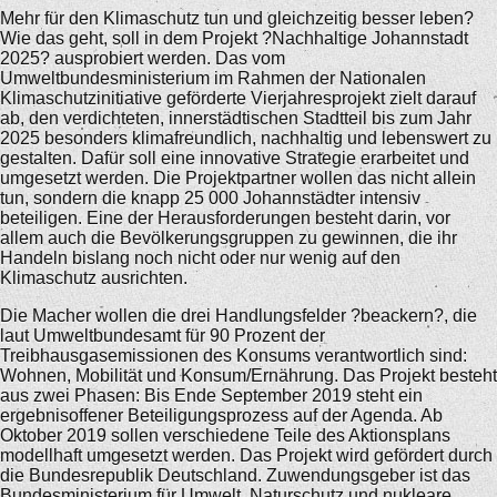
Mehr für den Klimaschutz tun und gleichzeitig besser leben?
Wie das geht, soll in dem Projekt ?Nachhaltige Johannstadt
2025? ausprobiert werden. Das vom
Umweltbundesministerium im Rahmen der Nationalen
Klimaschutzinitiative geförderte Vierjahresprojekt zielt darauf
ab, den verdichteten, innerstädtischen Stadtteil bis zum Jahr
2025 besonders klimafreundlich, nachhaltig und lebenswert zu
gestalten. Dafür soll eine innovative Strategie erarbeitet und
umgesetzt werden. Die Projektpartner wollen das nicht allein
tun, sondern die knapp 25 000 Johannstädter intensiv
beteiligen. Eine der Herausforderungen besteht darin, vor
allem auch die Bevölkerungsgruppen zu gewinnen, die ihr
Handeln bislang noch nicht oder nur wenig auf den
Klimaschutz ausrichten.
Die Macher wollen die drei Handlungsfelder ?beackern?, die
laut Umweltbundesamt für 90 Prozent der
Treibhausgasemissionen des Konsums verantwortlich sind:
Wohnen, Mobilität und Konsum/Ernährung. Das Projekt besteht
aus zwei Phasen: Bis Ende September 2019 steht ein
ergebnisoffener Beteiligungsprozess auf der Agenda. Ab
Oktober 2019 sollen verschiedene Teile des Aktionsplans
modellhaft umgesetzt werden. Das Projekt wird gefördert durch
die Bundesrepublik Deutschland. Zuwendungsgeber ist das
Bundesministerium für Umwelt, Naturschutz und nukleare