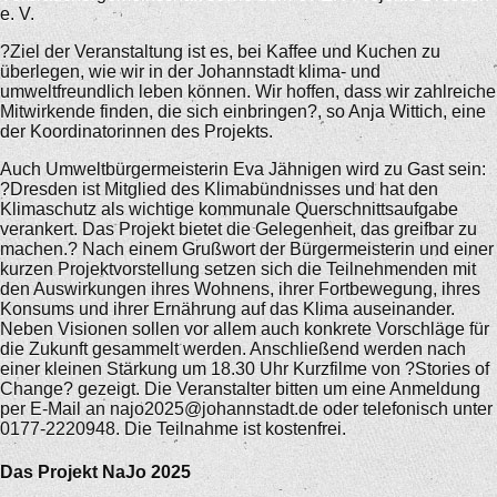
e. V.
?Ziel der Veranstaltung ist es, bei Kaffee und Kuchen zu
überlegen, wie wir in der Johannstadt klima- und
umweltfreundlich leben können. Wir hoffen, dass wir zahlreiche
Mitwirkende finden, die sich einbringen?, so Anja Wittich, eine
der Koordinatorinnen des Projekts.
Auch Umweltbürgermeisterin Eva Jähnigen wird zu Gast sein:
?Dresden ist Mitglied des Klimabündnisses und hat den
Klimaschutz als wichtige kommunale Querschnittsaufgabe
verankert. Das Projekt bietet die Gelegenheit, das greifbar zu
machen.? Nach einem Grußwort der Bürgermeisterin und einer
kurzen Projektvorstellung setzen sich die Teilnehmenden mit
den Auswirkungen ihres Wohnens, ihrer Fortbewegung, ihres
Konsums und ihrer Ernährung auf das Klima auseinander.
Neben Visionen sollen vor allem auch konkrete Vorschläge für
die Zukunft gesammelt werden. Anschließend werden nach
einer kleinen Stärkung um 18.30 Uhr Kurzfilme von ?Stories of
Change? gezeigt. Die Veranstalter bitten um eine Anmeldung
per E-Mail an najo2025@johannstadt.de oder telefonisch unter
0177-2220948. Die Teilnahme ist kostenfrei.
Das Projekt NaJo 2025