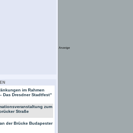
Anzeige
EN
hränkungen im Rahmen
– Das Dresdner Stadtfest“
rmationsveranstaltung zum
brücker Straße
 an der Brücke Budapester