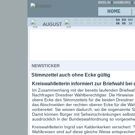
BERLIN
|
HAMBURG
|
V
|
HOME
SA
SO
MO
DI
MI
DO
FR
SA
SO
MO
AUGUST
01
02
03
04
05
06
07
08
09
10
NEWSTICKER
Stimmzettel auch ohne Ecke gültig
Kreiswahlleiterin informiert zur Briefwahl b
Im Zusammenhang mit der bereits laufenden Briefwah
Nachfragen Dresdner Wahlberechtigter. Die Hinweise 
obere Ecke des Stimmzettels für die beiden Dresdner
das Abschneiden der rechten oberen Ecke für die Wah
vorbereitet. Sie wissen dadurch, wo die sogenannte 
Damit können Bürger mit Seheinschränkungen selbstst
ausdrücklich in der Bundeswahlordnung so vorgesehe
Kreiswahlleiterin Ingrid van Kaldenkerken versichert:
Wahlkreisen sind auf diese gleiche Weise entsprech