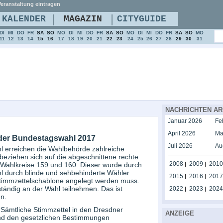
eranstaltung eintragen
|
|
KALENDER
MAGAZIN
CITYGUIDE
DI
MI
DO
FR
SA
SO
MO
DI
MI
DO
FR
SA
SO
MO
DI
MI
DO
FR
SA
SO
MO
11
12
13
14
15
16
17
18
19
20
21
22
23
24
25
26
27
28
29
30
31
NACHRICHTEN AR
Januar 2026
Fe
April 2026
Ma
ei der Bundestagswahl 2017
Juli 2026
Au
l erreichen die Wahlbehörde zahlreiche
beziehen sich auf die abgeschnittene rechte
2008
2009
2010
 Wahlkreise 159 und 160. Dieser wurde durch
|
|
l durch blinde und sehbehinderte Wähler
2015
2016
2017
|
|
Stimmzettelschablone angelegt werden muss.
ändig an der Wahl teilnehmen. Das ist
2022
2023
2024
|
|
n.
 ?Sämtliche Stimmzettel in den Dresdner
ANZEIGE
end den gesetzlichen Bestimmungen