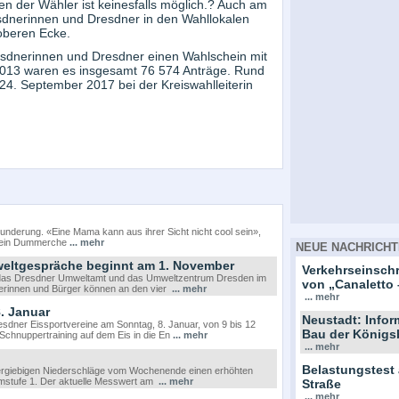
n der Wähler ist keinesfalls möglich.? Auch am
sdnerinnen und Dresdner in den Wahllokalen
oberen Ecke.
sdnerinnen und Dresdner einen Wahlschein mit
2013 waren es insgesamt 76 574 Anträge. Rund
24. September 2017 bei der Kreiswahlleiterin
wunderung. «Eine Mama kann aus ihrer Sicht nicht cool sein»,
 «ein Dummerche
... mehr
NEUE NACHRICHT
mweltgespräche beginnt am 1. November
Verkehrseinsc
 das Dresdner Umweltamt und das Umweltzentrum Dresden im
von „Canaletto 
rgerinnen und Bürger können an den vier
... mehr
... mehr
. Januar
Neustadt: Info
sdner Eissportvereine am Sonntag, 8. Januar, von 9 bis 12
Bau der Königs
 Schnuppertraining auf dem Eis in die En
... mehr
... mehr
Belastungstest
er ergiebigen Niederschläge vom Wochenende einen erhöhten
rmstufe 1. Der aktuelle Messwert am
... mehr
Straße
... mehr