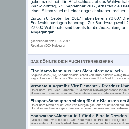
gekennzeichnet. Ein Rückschluss auf das Wahlverhalte
Wahl-Sonntag, 24. September 2017, erhalten die Dre
einen Stimmzettel mit einer abgeschnittenen rechten 
Bis zum 8. September 2017 haben bereits 78 807 Dre
Briefwahlunterlagen beantragt. Zur Bundestagswahl 
22 000 Wahlbriefe sind bereits für die Auszählung am 
eingegangen.
geschrieben am: 11.09.2017
Redaktion DD-INside.com
DAS KÖNNTE DICH AUCH INTERESSIEREN
Eine Mama kann aus ihrer Sicht nicht cool sein
Angelina Jolie (35), Schauspielerin, erhält von ihren Kindern wenig Be
sagte Jolie dem Magazin «Glamour». Für ihren Sohn Maddox sei sie
Veranstaltungsreihe Vier Elemente - Dresdner U
Unter dem Titel ?Vier Elemente? ? Dresdner Umweltgespräche laden
November zu vier informativen Veranstaltungen ein. Interessierte Bü
Eissport-Schnuppertraining für die Kleinsten am 8
Unter dem Motto &quot;Stars von Morgen gesucht!&quot; laden die Dre
Uhr, drei- und vierjährige Kufenfans zu einem einmaligen, kostenfreien
Hochwasser-Alarmstufe 1 für die Elbe in Dresden
Aktueller Messwert heute 11 Uhr: 3,96 MeterDie Elbe führt infolge d
Wasserstand. Im Stadtgebiet Dresden gilt für sie die Hochwasser-Ala