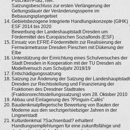
Puschkin-Platz, hier:
Satzungsbeschluss zur ersten Verlängerung der
Geltungsdauer der Veränderungssperre im
Bebauungsplangebiet
Gebietsbezogene Integrierte Handlungskonzepte (GIHK)
ESF 2014 bis 2020
Bewerbung der Landeshauptstadt Dresden um
Fördermittel des Europäischen Sozialfonds (ESF)
Einsatz von EFRE-Fördermitteln zur Realisierung der
Fernwärmetrasse Dresden Pieschen mit Dükerung der
Elbe
Unterstützung der Einrichtung eines Schulversuches der
Stadt Dresden in Kooperation mit der TU Dresden als
Modellversuch zum Schuljahr 2018/19
Entschädigungssatzung
Satzung zur Änderung der Satzung der Landeshauptstadt
Dresden zur Rechtsstellung und Finanzierung der
Fraktionen des Dresdner Stadtrates
(Fraktionsrechtsstellungssatzung) vom 28. Oktober 2010
Abbau und Einlagerung des ?Pinguin-Cafés"
Baudenkmalpflegerische Bewertung von Bauten der
Moderne aus den sechziger/siebziger Jahren in der
Lingnerstadt
Kulturdenkmal ?Sachsenbad? erhalten!
Handlungsempfehlungen für eine zukunftsfähige und