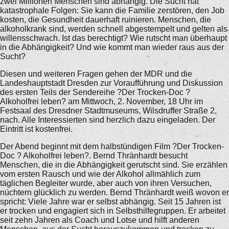
zwei Millionen Menschen sind abhängig. Die Sucht hat
katastrophale Folgen: Sie kann die Familie zerstören, den Job
kosten, die Gesundheit dauerhaft ruinieren. Menschen, die
alkoholkrank sind, werden schnell abgestempelt und gelten als
willensschwach. Ist das berechtigt? Wie rutscht man überhaupt
in die Abhängigkeit? Und wie kommt man wieder raus aus der
Sucht?
Diesen und weiteren Fragen gehen der MDR und die
Landeshauptstadt Dresden zur Voraufführung und Diskussion
des ersten Teils der Sendereihe ?Der Trocken-Doc ?
Alkoholfrei leben? am Mittwoch, 2. November, 18 Uhr im
Festsaal des Dresdner Stadtmuseums, Wilsdruffer Straße 2,
nach. Alle Interessierten sind herzlich dazu eingeladen. Der
Eintritt ist kostenfrei.
Der Abend beginnt mit dem halbstündigen Film ?Der Trocken-
Doc ? Alkoholfrei leben?. Bernd Thränhardt besucht
Menschen, die in die Abhängigkeit gerutscht sind. Sie erzählen
vom ersten Rausch und wie der Alkohol allmählich zum
täglichen Begleiter wurde, aber auch von ihren Versuchen,
nüchtern glücklich zu werden. Bernd Thränhardt weiß wovon er
spricht: Viele Jahre war er selbst abhängig. Seit 15 Jahren ist
er trocken und engagiert sich in Selbsthilfegruppen. Er arbeitet
seit zehn Jahren als Coach und Lotse und hilft anderen