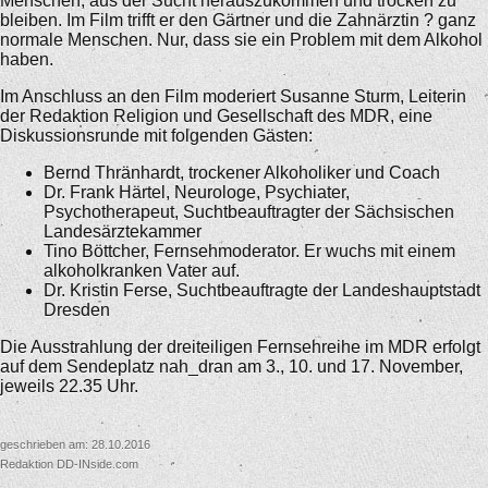
Menschen, aus der Sucht herauszukommen und trocken zu
bleiben. Im Film trifft er den Gärtner und die Zahnärztin ? ganz
normale Menschen. Nur, dass sie ein Problem mit dem Alkohol
haben.
Im Anschluss an den Film moderiert Susanne Sturm, Leiterin
der Redaktion Religion und Gesellschaft des MDR, eine
Diskussionsrunde mit folgenden Gästen:
Bernd Thränhardt, trockener Alkoholiker und Coach
Dr. Frank Härtel, Neurologe, Psychiater,
Psychotherapeut, Suchtbeauftragter der Sächsischen
Landesärztekammer
Tino Böttcher, Fernsehmoderator. Er wuchs mit einem
alkoholkranken Vater auf.
Dr. Kristin Ferse, Suchtbeauftragte der Landeshauptstadt
Dresden
Die Ausstrahlung der dreiteiligen Fernsehreihe im MDR erfolgt
auf dem Sendeplatz nah_dran am 3., 10. und 17. November,
jeweils 22.35 Uhr.
geschrieben am: 28.10.2016
Redaktion DD-INside.com