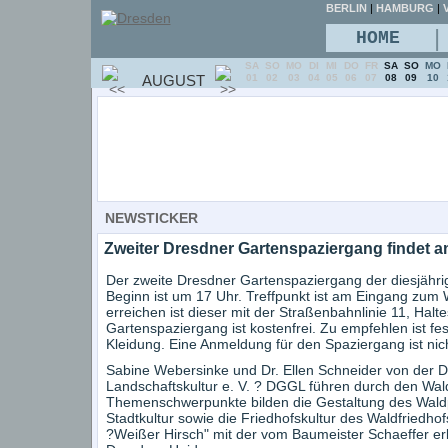
BERLIN
|
HAMBURG
|
V
|
HOME
SA
SO
MO
DI
MI
DO
FR
SA
SO
MO
AUGUST
01
02
03
04
05
06
07
08
09
10
NEWSTICKER
Zweiter Dresdner Gartenspaziergang findet am
Der zweite Dresdner Gartenspaziergang der diesjährige
Beginn ist um 17 Uhr. Treffpunkt ist am Eingang zum
erreichen ist dieser mit der Straßenbahnlinie 11, Halte
Gartenspaziergang ist kostenfrei. Zu empfehlen ist f
Kleidung. Eine Anmeldung für den Spaziergang ist nicht
Sabine Webersinke und Dr. Ellen Schneider von der D
Landschaftskultur e. V. ? DGGL führen durch den Wal
Themenschwerpunkte bilden die Gestaltung des Wald
Stadtkultur sowie die Friedhofskultur des Waldfriedho
?Weißer Hirsch" mit der vom Baumeister Schaeffer er