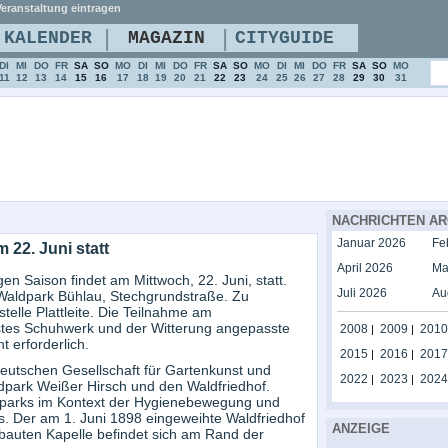
eranstaltung eintragen
|
|
KALENDER
MAGAZIN
CITYGUIDE
DI
MI
DO
FR
SA
SO
MO
DI
MI
DO
FR
SA
SO
MO
DI
MI
DO
FR
SA
SO
MO
11
12
13
14
15
16
17
18
19
20
21
22
23
24
25
26
27
28
29
30
31
NACHRICHTEN AR
Januar 2026
Fe
 22. Juni statt
April 2026
Ma
n Saison findet am Mittwoch, 22. Juni, statt.
Juli 2026
Au
 Waldpark Bühlau, Stechgrundstraße. Zu
stelle Plattleite. Die Teilnahme am
estes Schuhwerk und der Witterung angepasste
2008
2009
2010
|
|
 erforderlich.
2015
2016
2017
|
|
eutschen Gesellschaft für Gartenkunst und
2022
2023
2024
|
|
dpark Weißer Hirsch und den Waldfriedhof.
parks im Kontext der Hygienebewegung und
fs. Der am 1. Juni 1898 eingeweihte Waldfriedhof
ANZEIGE
bauten Kapelle befindet sich am Rand der