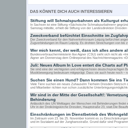
DAS KÖNNTE DICH AUCH INTERESSIEREN
Stiftung will Schmalspurbahnen als Kulturgut erh
In Sachsen ist eine Stiftung «Sächsische Schmalspurbahnen» gegründ
Samstag mitteilte, erhielt die Stiftung von der Landesdirektion Dresden
Zweckverband befürchtet Einschnitte im Zugfahr
Der Zweckverband für den Nahverkehrsraum Leipzig befürchtet angesic
Zugverbindungen im Raum Leipzig. Es drohten Streichungen von bis z
Wer mich kennt, der weiß, dass ich alles andere al
Bundesverbraucherministerin Ilse Aigner (CSU) sieht sich nicht als «I
Aigner am Donnerstag dem Onlineportal des Nachrichtenmagazins «D
Juli: Neues Album In Love entert die Charts auf Pl
Sie sind eine der wichtigsten und erfolgreichsten deutschsprachigen
Musikbewegung bedeutsam mitgeprägt. Dass sie auch heute noch – nac
Suchen Sie einen Hund? Dann kommen Sie ins Ti
Viele Tiere suchen ein neues ZuhauseIm Tierheim Dresden-Stetzsch sin
und Mitarbeiter richten nun schon zusätzliche Unterbringungsmöglichke
Wir sind in der Mitte der Gesellschaft!: Vernetz
Behinderung
Anlässlich des UN Welttages der Menschen mit Behinderungen findet 
Uhr in der Dreikönigskirche Dresden, Hauptstraße 23, statt.Die Beauf
Einschränkungen im Dienstbetrieb des Wohngeld
Im Zeitraum vom 23. bis 25. November kommt es zu Einschränkungen d
und im Sozialamt auf der Junghansstraße. Grund dafür sind Program