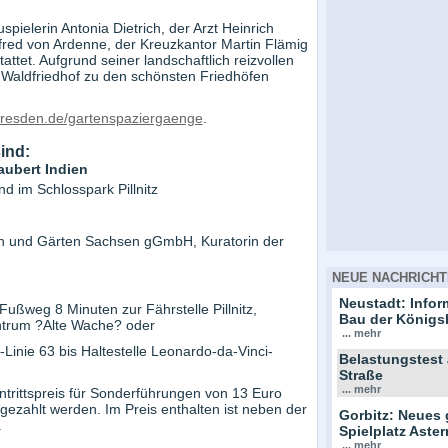
pielerin Antonia Dietrich, der Arzt Heinrich
red von Ardenne, der Kreuzkantor Martin Flämig
tet. Aufgrund seiner landschaftlich reizvollen
Waldfriedhof zu den schönsten Friedhöfen
resden.de/gartenspaziergaenge
.
ind:
aubert Indien
 im Schlosspark Pillnitz
gen und Gärten Sachsen gGmbH, Kuratorin der
NEUE NACHRICHT
Neustadt: Info
Fußweg 8 Minuten zur Fährstelle Pillnitz,
Bau der Königs
ntrum ?Alte Wache? oder
... mehr
-Linie 63 bis Haltestelle Leonardo-da-Vinci-
Belastungstest
Straße
... mehr
trittspreis für Sonderführungen von 13 Euro
gezahlt werden. Im Preis enthalten ist neben der
Gorbitz: Neues 
.
Spielplatz Ast
... mehr