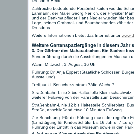
Dresdner Heide.
Zahlreiche bedeutende Persönlichkeiten wie die Schaus
Lahmann, der Maler Georg Nerlich, der Physiker Manf
und der Denkmalpfleger Hans Nadler wurden hier bestat
Lage, seines Grabmal- und Baumbestandes zählt der 
Dresdens.
Weitere Informationen bietet das Internet unter
www.d
Weitere Gartenspaziergänge in diesem Jahr s
3. Der Gärtner des Maharadschas. Ein Sachse bez
Sonderführung durch die Ausstellungen im Museum und
Wann: Mittwoch, 3. August, 16 Uhr
Führung: Dr. Anja Eppert (Staatliche Schlösser, Bur
Ausstellung)
Treffpunkt: Besucherzentrum ?Alte Wache?
Straßenbahn-Linie 2 bis Haltestelle Kleinzschachwitz, 
weiterer Fußweg von der Fährstelle zum Besucherze
Straßenbahn-Linie 12 bis Haltestelle Schillerplatz, Bus
Straße, anschließend etwa 10 Minuten Fußweg
Zur Beachtung: Für die Führung muss der reguläre Ein
(Ermäßigung für Kinder/Schüler bis 16 Jahre: 7 Euro) 
Führung der Eintritt in das Museum sowie in den Park
4. Auf neuen Wegen durch den Beutlerpark