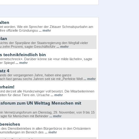
alten
et worden. Wie ein Sprecher der Zittauer Schmalspurbahn am
 ihre offizielle Gründungsu
... mehr
plan
hts der Sparpläne der Staatsregierung den Wegfall vieler
u zehn Prozent, sagte Geschäftsführ
... mehr
s technikfeindlich bin
nternetschreck». Darüber könne sie «nur milde lächeln», sagte
er Spiegel
... mehr
atz 4
 Bands der vergangenen Jahre, haben eine ganze
h fast genau sechs Jahren seit sie mit „Perfekte Well
... mehr
erheim!
d derzeit alle Hundezwinger voll besetzt. Die Mitarbeiterinnen
iten für diese Tiere ein. Ursache
... mehr
ungsforum zum UN Welttag Menschen mit
ein Vernetzungsforum am Dienstag, 29. November, von 9 bis 15
tragte für Menschen mit Behinder
... mehr
bereiches
es Dienstbetriebes in allen Bürgerbüros in den Ortsämtern
mumstellungen im Bereich des
... mehr