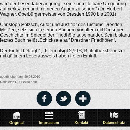
wird der Leser dabei angeregt, seine unmittelbare Umgebung
aufmerksamer und mit neuen Augen zu sehen.“ (Dr. Herbert
Wagner, Oberbürgermeister von Dresden 1990 bis 2001)
Christoph Pötzsch, Autor und Justitiar des Bistums Dresden-
Meißen, setzt sich in seinen Büchern vor allem mit Dresdner
Geschichte im Spiegel der Friedhöfe auseinander. Sein bislang
letztes Buch heißt „Schicksale auf Dresdner Friedhöfen“.
Der Eintritt beträgt 4,- €, ermäßigt 2,50 €, Bibliotheksbenutzer
mit gültigem Leserausweis haben freien Eintritt.
geschrieben am: 29.03.2010
Redaktion DD-INside.com
Original
Impressum
Kontakt
Datenschutz