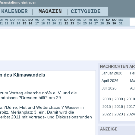
eranstaltung eintragen
|
|
KALENDER
MAGAZIN
CITYGUIDE
DI
MI
DO
FR
SA
SO
MO
DI
MI
DO
FR
SA
SO
MO
DI
MI
DO
FR
SA
SO
MO
11
12
13
14
15
16
17
18
19
20
21
22
23
24
25
26
27
28
29
30
31
NACHRICHTEN AR
Januar 2026
Fe
ten des Klimawandels
April 2026
Ma
Juli 2026
Au
um Vortrag einarche noVa e. V. und die
dnisses ?Dresden hilft? am 29.
2008
2009
2010
|
|
2015
2016
2017
 ?Dürre, Flut und Wetterchaos ? Wasser in
|
|
bitz, Merianplatz 3, ein. Damit wird die
2022
2023
2024
|
|
Herbst 2011 mit Vortrags- und Diskussionsrunden
ANZEIGE