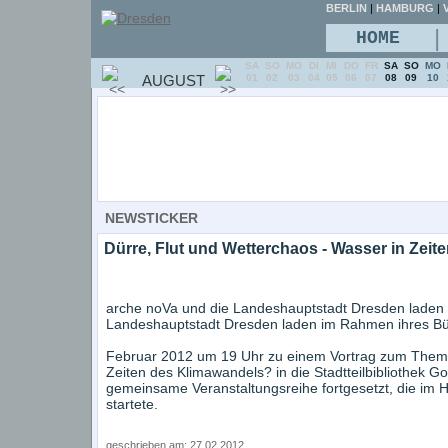
BERLIN
|
HAMBURG
|
V
|
HOME
SA
SO
MO
DI
MI
DO
FR
SA
SO
MO
AUGUST
01
02
03
04
05
06
07
08
09
10
NEWSTICKER
Dürre, Flut und Wetterchaos - Wasser in Zei
arche noVa und die Landeshauptstadt Dresden laden z
Landeshauptstadt Dresden laden im Rahmen ihres Bün
Februar 2012 um 19 Uhr zu einem Vortrag zum Thema
Zeiten des Klimawandels? in die Stadtteilbibliothek Gor
gemeinsame Veranstaltungsreihe fortgesetzt, die im 
startete.
geschrieben am: 27.02.2012