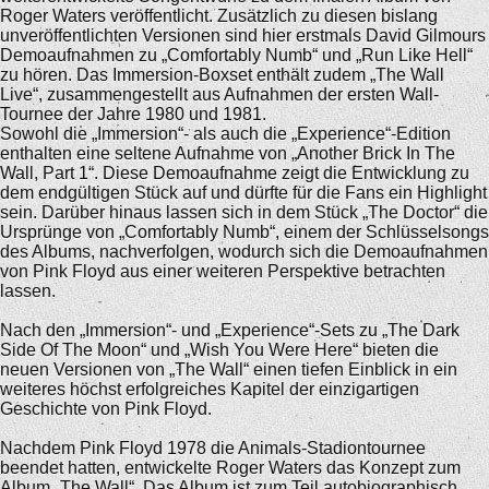
Roger Waters veröffentlicht. Zusätzlich zu diesen bislang
unveröffentlichten Versionen sind hier erstmals David Gilmours
Demoaufnahmen zu „Comfortably Numb“ und „Run Like Hell“
zu hören. Das Immersion-Boxset enthält zudem „The Wall
Live“, zusammengestellt aus Aufnahmen der ersten Wall-
Tournee der Jahre 1980 und 1981.
Sowohl die „Immersion“- als auch die „Experience“-Edition
enthalten eine seltene Aufnahme von „Another Brick In The
Wall, Part 1“. Diese Demoaufnahme zeigt die Entwicklung zu
dem endgültigen Stück auf und dürfte für die Fans ein Highlight
sein. Darüber hinaus lassen sich in dem Stück „The Doctor“ die
Ursprünge von „Comfortably Numb“, einem der Schlüsselsongs
des Albums, nachverfolgen, wodurch sich die Demoaufnahmen
von Pink Floyd aus einer weiteren Perspektive betrachten
lassen.
Nach den „Immersion“- und „Experience“-Sets zu „The Dark
Side Of The Moon“ und „Wish You Were Here“ bieten die
neuen Versionen von „The Wall“ einen tiefen Einblick in ein
weiteres höchst erfolgreiches Kapitel der einzigartigen
Geschichte von Pink Floyd.
Nachdem Pink Floyd 1978 die Animals-Stadiontournee
beendet hatten, entwickelte Roger Waters das Konzept zum
Album „The Wall“. Das Album ist zum Teil autobiographisch