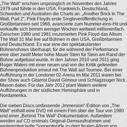
„The Wall“ erschien ursprünglich im November des Jahres
1979 und führte in den USA, Frankreich, Deutschland,
Schweden und Australien die Charts an. „Another Brick In The
Wall, Part 2“, Pink Floyds erste Singleveröffentlichung in
Großbritannien seit 1968, avancierte zum Nummer-eins-Hit und
verkaufte sich binnen weniger Wochen weltweit millionenfach.
Zwischen 1980 und 1981 inszenierten Pink Floyd das Album
The Wall 31 Mal live auf Bühnen in den USA, Großbritannien
und Deutschland. Es war eine der spektakulärsten
Bühnenshows überhaupt, für die während der Performance
eine über zwölf Meter hohe Mauer Stein für Stein am Rand der
Bühne aufgebaut wurde. In den Jahren 2010 und 2011 ging
Roger Waters mit einer neuen und von der Kritik gefeierten
Bühnenproduktion erneut mit The Wall auf Tournee. Bei einer
Aufführung in der Londoner 02-Arena im Mai 2011 waren bei
der Show auch Gitarrist David Gilmour und Schlagzeuger Nick
Mason dabei. Für das Jahr 2012 plant Waters weitere
Aufführungen in der südlichen Hemisphäre und in
Nordamerika.
Die sieben Discs umfassende „Immersion“-Edition von „The
Wall“ enthält eine DVD mit einem Film über die Tour von 1980
und einer „Behind The Wall“-Dokumentation. Außerdem
werden auf CD erstmals Original-Demoaufnahmen und
weiterentwickelte Songentwürfe zu dem finalen Album von