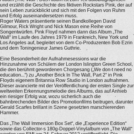
und erzählt die Geschichte des fiktiven Rockstars Pink, der auf
sein Leben zurückblickt und sich mit den Folgen von Ruhm
und Erfolg auseinandersetzen muss.
Roger Waters präsentierte seinen Bandkollegen David
Gilmour, Rick Wright und Nick Mason eine Reihe von
Songentwürfen. Pink Floyd nahmen dann das Album „The
Wall“ im Laufe des Jahres 1979 in Frankreich, New York und
Los Angeles auf, begleitet von dem Co-Produzenten Bob Ezrin
und dem Toningenieur James Guthrie.
Eine Besonderheit der Aufnahmesessions war die
Hinzunahme von Schülern der London Islington Green School,
die den berühmt gewordenen Chorgesang („We don-t need no
education...“) zu „Another Brick In The Wall, Part 2“ in Pink
Floyds eigenem Britannia Row Studio in London aufnahmen.
Dieser avancierte mit der Veröffentlichung der ersten Single zur
weltweiten Erkennungsmelodie des Albums, das auf Anhieb
ein riesiger Erfolg war, wozu sicherlich auch die
bahnbrechenden Bilder des Promotionfilms beitrugen, darunter
Gerald Scarfes brillant in Szene gesetzten marschierenden
Hammer.
Das „The Wall Immersion Box Set“, die „Experience Edition“
sowie das Collector-s 180g-Doppel-Vinylalbum von „The Wall“