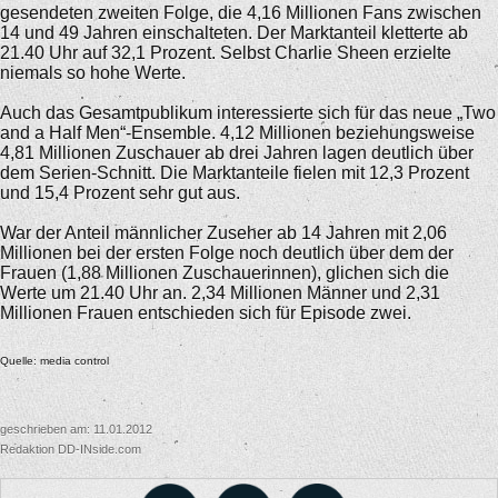
gesendeten zweiten Folge, die 4,16 Millionen Fans zwischen
14 und 49 Jahren einschalteten. Der Marktanteil kletterte ab
21.40 Uhr auf 32,1 Prozent. Selbst Charlie Sheen erzielte
niemals so hohe Werte.
Auch das Gesamtpublikum interessierte sich für das neue „Two
and a Half Men“-Ensemble. 4,12 Millionen beziehungsweise
4,81 Millionen Zuschauer ab drei Jahren lagen deutlich über
dem Serien-Schnitt. Die Marktanteile fielen mit 12,3 Prozent
und 15,4 Prozent sehr gut aus.
War der Anteil männlicher Zuseher ab 14 Jahren mit 2,06
Millionen bei der ersten Folge noch deutlich über dem der
Frauen (1,88 Millionen Zuschauerinnen), glichen sich die
Werte um 21.40 Uhr an. 2,34 Millionen Männer und 2,31
Millionen Frauen entschieden sich für Episode zwei.
Quelle: media control
geschrieben am: 11.01.2012
Redaktion DD-INside.com